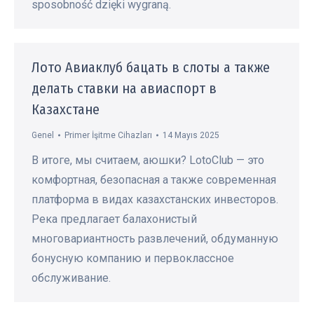
sposobność dzięki wygraną.
Лото Авиаклуб бацать в слоты а также
делать ставки на авиаспорт в
Казахстане
Genel
Primer İşitme Cihazları
14 Mayıs 2025
В итоге, мы считаем, аюшки? LotoClub — это
комфортная, безопасная а также современная
платформа в видах казахстанских инвесторов.
Река предлагает балахонистый
многовариантность развлечений, обдуманную
бонусную компанию и первоклассное
обслуживание.