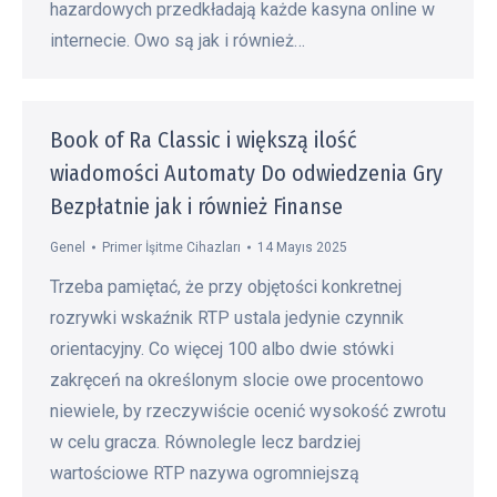
hazardowych przedkładają każde kasyna online w
internecie. Owo są jak i również…
Book of Ra Classic i większą ilość
wiadomości Automaty Do odwiedzenia Gry
Bezpłatnie jak i również Finanse
Genel
Primer İşitme Cihazları
14 Mayıs 2025
Trzeba pamiętać, że przy objętości konkretnej
rozrywki wskaźnik RTP ustala jedynie czynnik
orientacyjny. Co więcej 100 albo dwie stówki
zakręceń na określonym slocie owe procentowo
niewiele, by rzeczywiście ocenić wysokość zwrotu
w celu gracza. Równolegle lecz bardziej
wartościowe RTP nazywa ogromniejszą