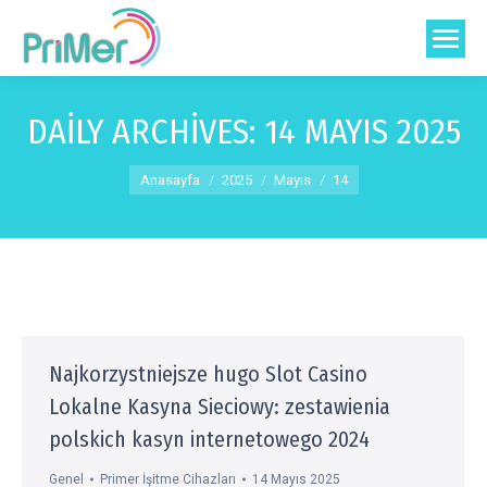
DAILY ARCHIVES:
14 MAYIS 2025
You are here:
Anasayfa
2025
Mayıs
14
Najkorzystniejsze hugo Slot Casino
Lokalne Kasyna Sieciowy: zestawienia
polskich kasyn internetowego 2024
Genel
Primer İşitme Cihazları
14 Mayıs 2025