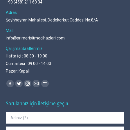
+90 (458) 211 60 34
Adres:
Şeyhhayran Mahallesi, Dedekorkut Caddesi No:8/A
Mail:
info@primerisitmecihazlari.com
Çalışma Saatlerimiz:
Hafta İçi : 08:30 - 19:00
Cumartesi : 09:00 - 14:00
Pazar: Kapalı
Find us on:
Facebook
Twitter
Instagram
Mail
Website
page
page
page
page
page
opens
opens
opens
opens
opens
Sorularınız için iletişime geçin.
in
in
in
in
in
new
new
new
new
new
window
window
window
window
window