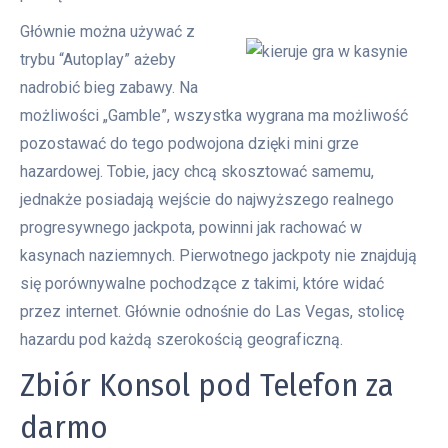
Głównie można używać z
trybu “Autoplay” ażeby
nadrobić bieg zabawy. Na
możliwości „Gamble”, wszystka wygrana ma możliwość
pozostawać do tego podwojona dzięki mini grze
hazardowej. Tobie, jacy chcą skosztować samemu,
jednakże posiadają wejście do najwyższego realnego
progresywnego jackpota, powinni jak rachować w
kasynach naziemnych. Pierwotnego jackpoty nie znajdują
się porównywalne pochodzące z takimi, które widać
przez internet. Głównie odnośnie do Las Vegas, stolicę
hazardu pod każdą szerokością geograficzną.
Zbiór Konsol pod Telefon za
darmo