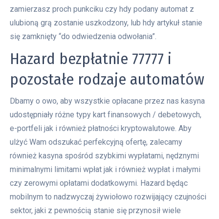
zamierzasz proch punkciku czy hdy podany automat z
ulubioną grą zostanie uszkodzony, lub hdy artykuł stanie
się zamknięty “do odwiedzenia odwołania”.
Hazard bezpłatnie 77777 i
pozostałe rodzaje automatów
Dbamy o owo, aby wszystkie opłacane przez nas kasyna
udostępniały różne typy kart finansowych / debetowych,
e-portfeli jak i również płatności kryptowalutowe. Aby
ulżyć Wam odszukać perfekcyjną ofertę, zalecamy
również kasyna spośród szybkimi wypłatami, nędznymi
minimalnymi limitami wpłat jak i również wypłat i małymi
czy zerowymi opłatami dodatkowymi. Hazard będąc
mobilnym to nadzwyczaj żywiołowo rozwijający czujności
sektor, jaki z pewnością stanie się przynosił wiele