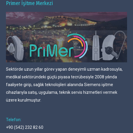
Primer İşitme Merkezi
Sektörde uzun yıllar görev yapan deneyimli uzman kadrosuyla,
medikal sektöründeki güçlü piyasa tecrübesiyle 2008 yılında
faaliyete girip, sağlık teknolojileri alanında Siemens işitme
cihazlarıyla satış, uygulama, teknik servis hizmetleri vermek
üzere kurulmuştur.
Telefon:
+90 (542) 232 82 60