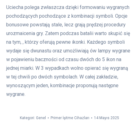
Uciecha polega zwłaszcza dzięki formowaniu wygranych
pochodzących pochodzące z kombinacji symboli. Opcje
bonusowe powstają stale, lecz grają prędzej procedury
urozmaicenia gry. Zatem podczas batalii warto skupić się
na tym, , którzy oferują pewne ikonki. Każdego symboli
wydaje się dwunastu oraz umożliwiają ów lampy wygrane
w pojawieniu baczności od czasu dwóch do 5 ikon na
jednej miarki. W 3 wypadkach wolno opierać się wygraną
w tej chwili po dwóch symbolach. W całej zakładzie,
wynoszącym jeden, kombinacje proponują następne
wygrane.
Kategori:
Genel
Primer İşitme Cihazları
14 Mayıs 2025