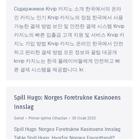
Содержимое Krvip 카지노 소개 한국에서의 온라
인 카지노 인기 Krvip 카지노의 장점 한국에서 사용
가능한 결제 방법 보안 및 안전한 결제 시스템 Krvip
카지노의 빠른 입출금 고객 지원 및 서비스 Krvip 카
지노 가입 방법 Krvip 카지노 온라인 한국에서 안전
하고 편리한 결제 방법 모든 정보와 꿀팁 대공개
krvip 카지노는 한국 플레이어들에게 안전하고 빠
른 결제 시스템을 제공합니다. kr…
Spill Hugo: Norges Foretrukne Kasinoens
Innslag
Genel
Primer İşitme Cihazları
30 Ocak 2025
Spill Hugo: Norges Foretrukne Kasinoens Innslag
Table Spill Hugo: Hvorfor Norges Favorittspill?