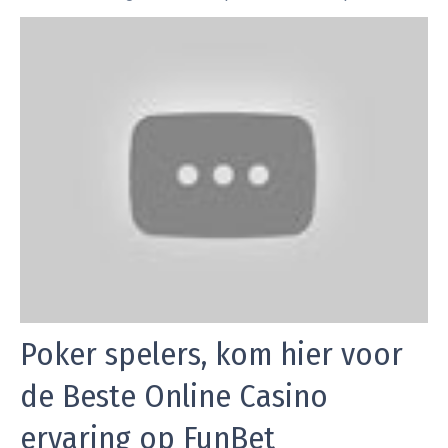
Poker spelers, kom hier voor
de Beste Online Casino
ervaring op FunBet