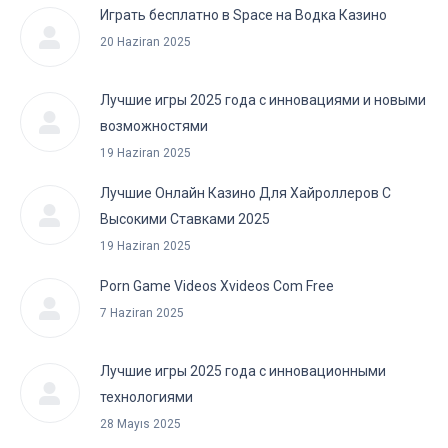
Играть бесплатно в Space на Водка Казино
20 Haziran 2025
Лучшие игры 2025 года с инновациями и новыми
возможностями
19 Haziran 2025
Лучшие Онлайн Казино Для Хайроллеров С
Высокими Ставками 2025
19 Haziran 2025
Porn Game Videos Xvideos Com Free
7 Haziran 2025
Лучшие игры 2025 года с инновационными
технологиями
28 Mayıs 2025