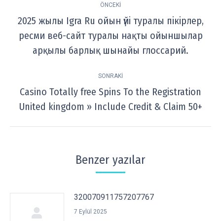
ÖNCEKI
navigation
2025 жылы Igra Ru ойын үйі туралы пікірлер,
ресми веб-сайт туралы нақты ойыншылар
Previous
post:
арқылы барлық шынайы глоссарий.
SONRAKI
Casino Totally free Spins To the Registration
Next
United kingdom » Include Credit & Claim 50+
post:
Benzer yazılar
320070911757207767
7 Eylül 2025