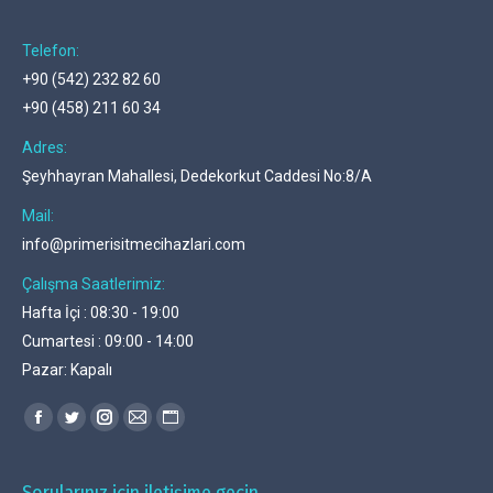
Telefon:
+90 (542) 232 82 60
+90 (458) 211 60 34
Adres:
Şeyhhayran Mahallesi, Dedekorkut Caddesi No:8/A
Mail:
info@primerisitmecihazlari.com
Çalışma Saatlerimiz:
Hafta İçi : 08:30 - 19:00
Cumartesi : 09:00 - 14:00
Pazar: Kapalı
Find us on:
Facebook
Twitter
Instagram
Mail
Website
page
page
page
page
page
opens
opens
opens
opens
opens
Sorularınız için iletişime geçin.