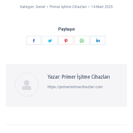
Kategori:
Genel
Primer İşitme Cihazları
14 Mart 2025
Paylaşın
Paylaşın
Paylaşın
Paylaşın
Paylaşın
Paylaşın
Facebook
Twitter
Pinterest
WhatsApp
LinkedIn
Yazar:
Primer İşitme Cihazları
https://primerisitmecihazlari.com
Post