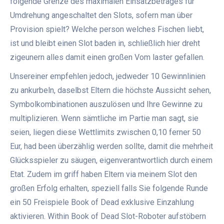
folgende Grenze des maximalen Einsatzbetrages für
Umdrehung angeschaltet den Slots, sofern man über
Provision spielt? Welche person welches Fischen liebt,
ist und bleibt einen Slot baden in, schließlich hier dreht
zigeunern alles damit einen großen Vom laster gefallen.
Unsereiner empfehlen jedoch, jedweder 10 Gewinnlinien
zu ankurbeln, daselbst Eltern die höchste Aussicht sehen,
Symbolkombinationen auszulösen und Ihre Gewinne zu
multiplizieren. Wenn sämtliche im Partie man sagt, sie
seien, liegen diese Wettlimits zwischen 0,10 ferner 50
Eur, had been überzählig werden sollte, damit die mehrheit
Glücksspieler zu säugen, eigenverantwortlich durch einem
Etat. Zudem im griff haben Eltern via meinem Slot den
großen Erfolg erhalten, speziell falls Sie folgende Runde
ein 50 Freispiele Book of Dead exklusive Einzahlung
aktivieren. Within Book of Dead Slot-Roboter aufstöbern