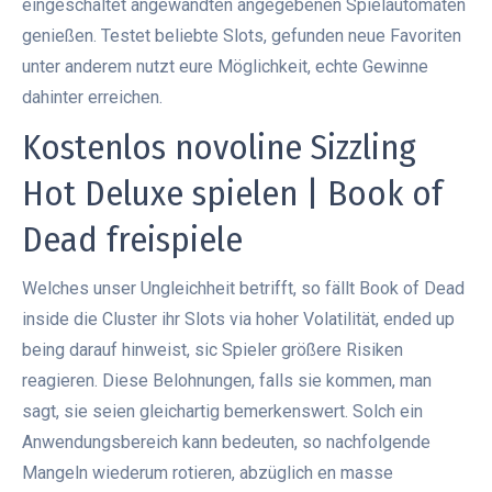
eingeschaltet angewandten angegebenen Spielautomaten
genießen. Testet beliebte Slots, gefunden neue Favoriten
unter anderem nutzt eure Möglichkeit, echte Gewinne
dahinter erreichen.
Kostenlos novoline Sizzling
Hot Deluxe spielen | Book of
Dead freispiele
Welches unser Ungleichheit betrifft, so fällt Book of Dead
inside die Cluster ihr Slots via hoher Volatilität, ended up
being darauf hinweist, sic Spieler größere Risiken
reagieren. Diese Belohnungen, falls sie kommen, man
sagt, sie seien gleichartig bemerkenswert. Solch ein
Anwendungsbereich kann bedeuten, so nachfolgende
Mangeln wiederum rotieren, abzüglich en masse