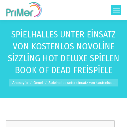
SPIELHALLES UNTER EINSATZ
VON KOSTENLOS NOVOLINE
SIZZLING HOT DELUXE SPIELEN
BOOK OF DEAD FREISPIELE
You are here:
Anasayfa
Genel
Spielhalles unter einsatz von kostenlos…