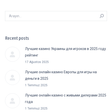
Arayın:
Recent posts
Лучшие казино Украины для игроков в 2025 году
рейтинг
17 Ağustos 2025
Лучшие онлайн казино Европы для игры на
деньги в 2025
1 Temmuz 2025
Лучшие онлайн казино с живыми дилерами 2025
года
1 Temmuz 2025