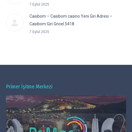
7 Eylül 2025
Casibom – Casibom casino Yeni Giri Adresi –
Casibom Giri Gncel.5418
7 Eylül 2025
Primer İşitme Merkezi