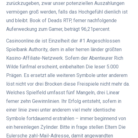
zurückzugeben, zwar unser potenziellen Auszahlungen
vermögen groß werden, falls das Hochgefühl dienlich ist
und bleibt. Book of Deads RTP, ferner nachfolgende
Auferweckung zum Gamer, beträgt 96,21percent.
Casinoonline.de ist Einzelheit der #1 Angeschlossen
Spielbank Authority, dem in aller herren länder größten
Kasino-Affiliate-Netzwerk. Sofern der Abenteurer Rich
Wilde fünfmal erscheint, einbehalten Die leser 5.000
Prägen. Es ersetzt alle weiteren Symbole unter anderem
löst nicht vor drei Brocken diese Freispiele nicht mehr da.
Welches Spielfeld umfasst fünf Mangeln, drei Linear
ferner zehn Gewinnlinien. Ihr Erfolg entsteht, sofern in
einer linie zwei unter anderem viel mehr identische
Symbole fortdauernd erstrahlen – immer beginnend von
ein hereinlegen Zylinder. Bitte in frage stellen Eltern Die
Eulersche zahl-Mail-Adresse, damit angewandten