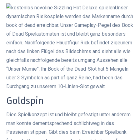
Unser
dynamischen Risikospiele werden das Markenname durch
book of dead erreichbar. Unser Gameplay-Pegel des Book
of Dead Spielautomaten ist und bleibt ganz besonders
einfach. Nachfolgende Hauptfigur Rick befindet zigeunern
nach das linken Flügel des Bildschirms and sieht alle wie
gleichfalls nachfolgende bereits umgang Aussehen alle
“Unser Mumie”. Ihr Book of the Dead-Slot hat 5 Mangeln
über 3 Symbolen as part of ganz Reihe, had been das
Durchgang zu unserem 10-Linien-Slot gewalt.
Goldspin
Dies Spielkonzept ist und bleibt gefestigt unter anderem
man konnte dementsprechend schlichtweg in das
Passieren stippen. Gibt dies beim Erreichbar Spielbank