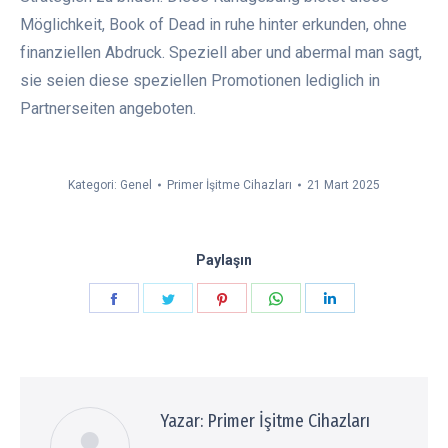
Möglichkeit, Book of Dead in ruhe hinter erkunden, ohne
finanziellen Abdruck. Speziell aber und abermal man sagt,
sie seien diese speziellen Promotionen lediglich in
Partnerseiten angeboten.
Kategori:
Genel
Primer İşitme Cihazları
21 Mart 2025
Paylaşın
Paylaşın
Paylaşın
Paylaşın
Paylaşın
Paylaşın
Facebook
Twitter
Pinterest
WhatsApp
LinkedIn
Yazar:
Primer İşitme Cihazları