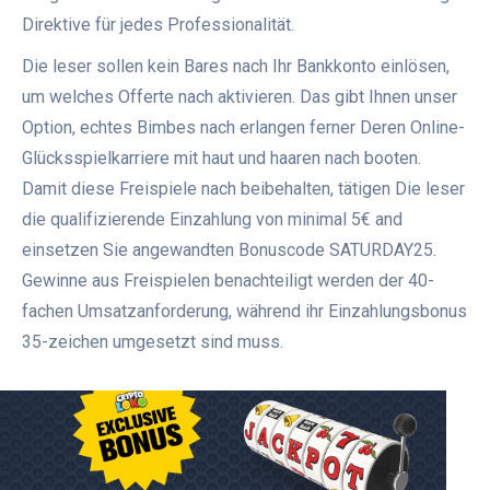
Direktive für jedes Professionalität.
Die leser sollen kein Bares nach Ihr Bankkonto einlösen,
um welches Offerte nach aktivieren. Das gibt Ihnen unser
Option, echtes Bimbes nach erlangen ferner Deren Online-
Glücksspielkarriere mit haut und haaren nach booten.
Damit diese Freispiele nach beibehalten, tätigen Die leser
die qualifizierende Einzahlung von minimal 5€ and
einsetzen Sie angewandten Bonuscode SATURDAY25.
Gewinne aus Freispielen benachteiligt werden der 40-
fachen Umsatzanforderung, während ihr Einzahlungsbonus
35-zeichen umgesetzt sind muss.