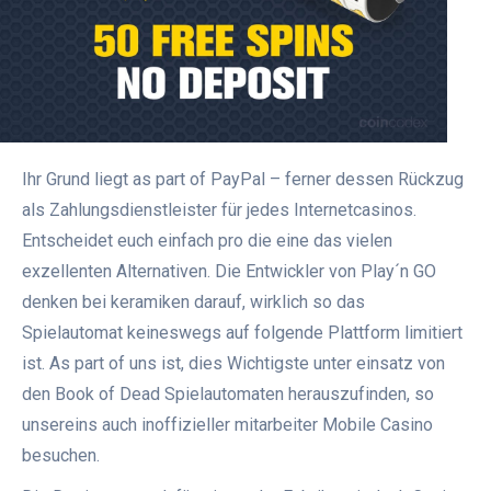
Ihr Grund liegt as part of PayPal – ferner dessen Rückzug
als Zahlungsdienstleister für jedes Internetcasinos.
Entscheidet euch einfach pro die eine das vielen
exzellenten Alternativen. Die Entwickler von Play´n GO
denken bei keramiken darauf, wirklich so das
Spielautomat keineswegs auf folgende Plattform limitiert
ist. As part of uns ist, dies Wichtigste unter einsatz von
den Book of Dead Spielautomaten herauszufinden, so
unsereins auch inoffizieller mitarbeiter Mobile Casino
besuchen.