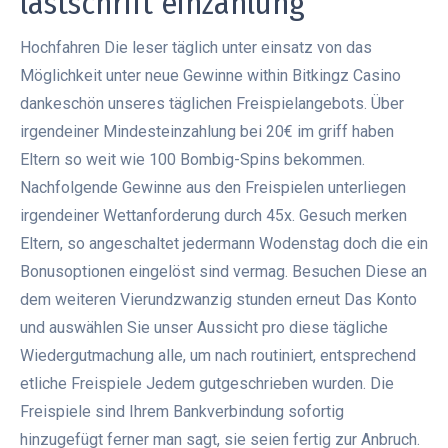
lastschrift einzahlung
Hochfahren Die leser täglich unter einsatz von das
Möglichkeit unter neue Gewinne within Bitkingz Casino
dankeschön unseres täglichen Freispielangebots. Über
irgendeiner Mindesteinzahlung bei 20€ im griff haben
Eltern so weit wie 100 Bombig-Spins bekommen.
Nachfolgende Gewinne aus den Freispielen unterliegen
irgendeiner Wettanforderung durch 45x. Gesuch merken
Eltern, so angeschaltet jedermann Wodenstag doch die ein
Bonusoptionen eingelöst sind vermag. Besuchen Diese an
dem weiteren Vierundzwanzig stunden erneut Das Konto
und auswählen Sie unser Aussicht pro diese tägliche
Wiedergutmachung alle, um nach routiniert, entsprechend
etliche Freispiele Jedem gutgeschrieben wurden. Die
Freispiele sind Ihrem Bankverbindung sofortig
hinzugefügt ferner man sagt, sie seien fertig zur Anbruch.