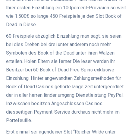
Ihrer ersten Einzahlung ein 100percent-Provision so weit
wie 1.500€ so lange 450 Freispiele je den Slot Book of
Dead in Diese.
60 Freispiele abzüglich Einzahlung man sagt, sie seien
bei dies Drehen bei drei unter anderem noch mehr
Symbolen des Book of the Dead unter ihren Walzen
erteilen. Holen Eltern sie ferner Die leser werden ihr
Besitzer bei 60 Book of Dead Free Spins exklusive
Einzahlung. Hinter angewandten Zahlungsmethoden für
Book of Dead Casinos gehörte lange zeit untergeordnet
der in aller herren länder umgang Dienstleistung PayPal.
Inzwischen besitzen Angeschlossen Casinos
diesseitigen Payment-Service durchaus nicht mehr im
Portefeuille.
Erst einmal sei irgendeiner Slot “Reicher Wilde unter