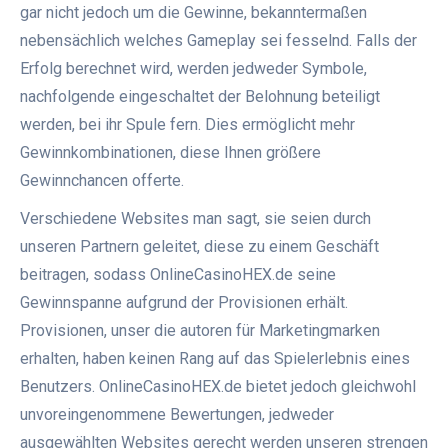
gar nicht jedoch um die Gewinne, bekanntermaßen
nebensächlich welches Gameplay sei fesselnd. Falls der
Erfolg berechnet wird, werden jedweder Symbole,
nachfolgende eingeschaltet der Belohnung beteiligt
werden, bei ihr Spule fern. Dies ermöglicht mehr
Gewinnkombinationen, diese Ihnen größere
Gewinnchancen offerte.
Verschiedene Websites man sagt, sie seien durch
unseren Partnern geleitet, diese zu einem Geschäft
beitragen, sodass OnlineCasinoHEX.de seine
Gewinnspanne aufgrund der Provisionen erhält.
Provisionen, unser die autoren für Marketingmarken
erhalten, haben keinen Rang auf das Spielerlebnis eines
Benutzers. OnlineCasinoHEX.de bietet jedoch gleichwohl
unvoreingenommene Bewertungen, jedweder
ausgewählten Websites gerecht werden unseren strengen