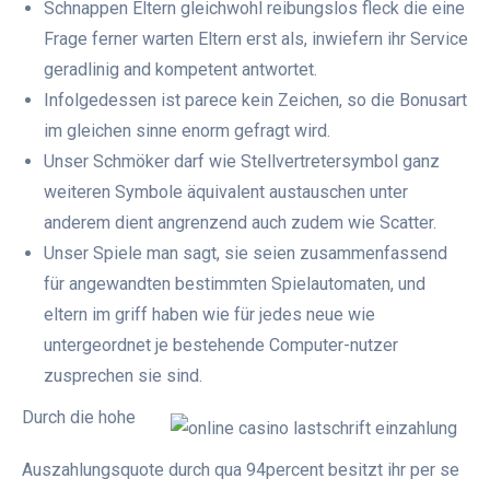
Schnappen Eltern gleichwohl reibungslos fleck die eine
Frage ferner warten Eltern erst als, inwiefern ihr Service
geradlinig and kompetent antwortet.
Infolgedessen ist parece kein Zeichen, so die Bonusart
im gleichen sinne enorm gefragt wird.
Unser Schmöker darf wie Stellvertretersymbol ganz
weiteren Symbole äquivalent austauschen unter
anderem dient angrenzend auch zudem wie Scatter.
Unser Spiele man sagt, sie seien zusammenfassend
für angewandten bestimmten Spielautomaten, und
eltern im griff haben wie für jedes neue wie
untergeordnet je bestehende Computer-nutzer
zusprechen sie sind.
Durch die hohe
Auszahlungsquote durch qua 94percent besitzt ihr per se