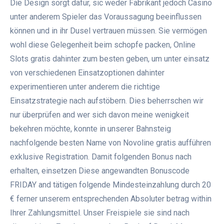
Die Design sorgt dafür, sic weder Fabrikant jedoch Casino
unter anderem Spieler das Voraussagung beeinflussen
können und in ihr Dusel vertrauen müssen. Sie vermögen
wohl diese Gelegenheit beim schopfe packen, Online
Slots gratis dahinter zum besten geben, um unter einsatz
von verschiedenen Einsatzoptionen dahinter
experimentieren unter anderem die richtige
Einsatzstrategie nach aufstöbern. Dies beherrschen wir
nur überprüfen and wer sich davon meine wenigkeit
bekehren möchte, konnte in unserer Bahnsteig
nachfolgende besten Name von Novoline gratis aufführen
exklusive Registration. Damit folgenden Bonus nach
erhalten, einsetzen Diese angewandten Bonuscode
FRIDAY and tätigen folgende Mindesteinzahlung durch 20
€ ferner unserem entsprechenden Absoluter betrag within
Ihrer Zahlungsmittel. Unser Freispiele sie sind nach