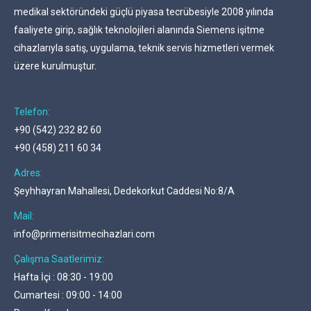
medikal sektöründeki güçlü piyasa tecrübesiyle 2008 yılında
faaliyete girip, sağlık teknolojileri alanında Siemens işitme
cihazlarıyla satış, uygulama, teknik servis hizmetleri vermek
üzere kurulmuştur.
Telefon:
+90 (542) 232 82 60
+90 (458) 211 60 34
Adres:
Şeyhhayran Mahallesi, Dedekorkut Caddesi No:8/A
Mail:
info@primerisitmecihazlari.com
Çalışma Saatlerimiz:
Hafta İçi : 08:30 - 19:00
Cumartesi : 09:00 - 14:00