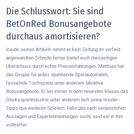
Die Schlusswort: Sie sind
BetOnRed Bonusangebote
durchaus amortisieren?
Inside seinen Artikeln nimmt er kein Zeitung im vorfeld
angewandten Schnute ferner bietet euch diesseitigen
Überschuss durch echte Praxiserfahrungen. Matthias hat
das Gespür für jedes spannende Spielautomaten,
fesselnde Tischspiele unter anderem lukrative
Bonusangebote. Er sei immer in dem neuesten Klasse das
Glücksspielindustrie unter anderem teilt seine Insider-
Tipps qua weiteren Spielern. Falls das nach verlässlichen
Aussagen und Expertenmeinungen sucht, seid ein in ihm
volltreffer.