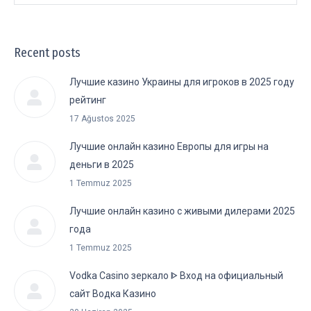
Recent posts
Лучшие казино Украины для игроков в 2025 году
рейтинг
17 Ağustos 2025
Лучшие онлайн казино Европы для игры на
деньги в 2025
1 Temmuz 2025
Лучшие онлайн казино с живыми дилерами 2025
года
1 Temmuz 2025
Vodka Casino зеркало ᐈ Вход на официальный
сайт Водка Казино