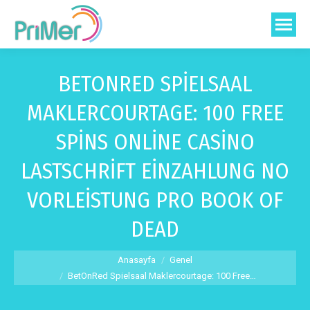
BETONRED SPIELSAAL
MAKLERCOURTAGE: 100 FREE
SPINS ONLINE CASINO
LASTSCHRIFT EINZAHLUNG NO
VORLEISTUNG PRO BOOK OF
DEAD
You are here:
Anasayfa
Genel
BetOnRed Spielsaal Maklercourtage: 100 Free…