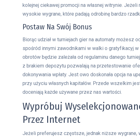
kolejnej ciekawej promocji na własnej witrynie. Jeże
wysokie wygrane, które padają odrobinę bardzo rzad
Postaw Na Swój Bonus
Biorąc udział w turniejach gier na automaty możesz od
spośród innymi zawodnikami w walki o gratyfikacyj w
obrotów będzie zależała od regulaminu danego turniej
z brakiem depozytu pozwalają na przetestowanie ofert
dokonywania wpłaty. Jest owo doskonała opcja na upew
przy użyciu własnych kapitałów. Przede wszelkim jest 
doceniają każde używane przez nas wartości.
Wypróbuj Wyselekcjonowane 
Przez Internet
Jeżeli preferujesz częstsze, jednak niższe wygrane,