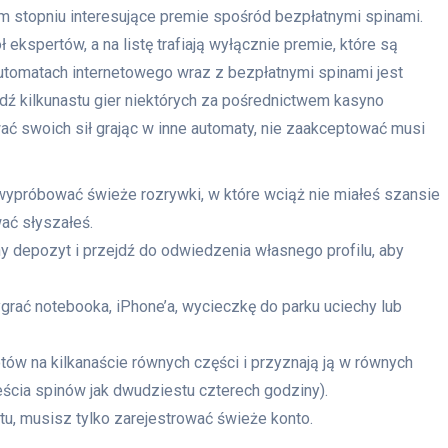
ym stopniu interesujące premie spośród bezpłatnymi spinami.
ekspertów, a na listę trafiają wyłącznie premie, które są
 automatach internetowego wraz z bezpłatnymi spinami jest
dź kilkunastu gier niektórych za pośrednictwem kasyno
ć swoich sił grając w inne automaty, nie zaakceptować musi
ypróbować świeże rozrywki, w które wciąż nie miałeś szansie
ać słyszałeś.
 depozyt i przejdź do odwiedzenia własnego profilu, aby
ygrać notebooka, iPhone’a, wycieczkę do parku uciechy lub
ów na kilkanaście równych części i przyznają ją w równych
ścia spinów jak dwudziestu czterech godziny).
u, musisz tylko zarejestrować świeże konto.