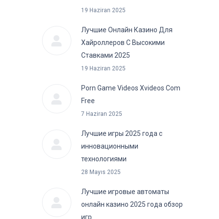
19 Haziran 2025
Лучшие Онлайн Казино Для
Хайроллеров С Высокими
Ставками 2025
19 Haziran 2025
Porn Game Videos Xvideos Com
Free
7 Haziran 2025
Лучшие игры 2025 года с
инновационными
технологиями
28 Mayıs 2025
Лучшие игровые автоматы
онлайн казино 2025 года обзор
игр