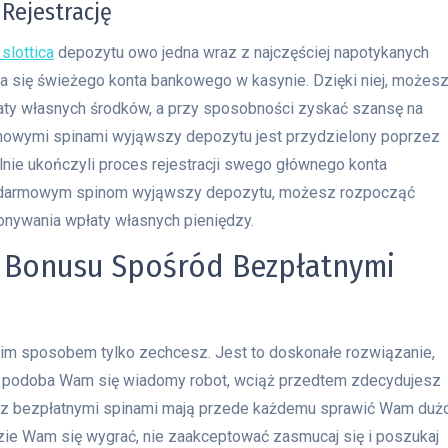
Rejestrację
slottica
depozytu owo jedna wraz z najczęściej napotykanych
 się świeżego konta bankowego w kasynie. Dzięki niej, możes
aty własnych środków, a przy sposobności zyskać szansę na
rmowymi spinami wyjąwszy depozytu jest przydzielony poprzez
ie ukończyli proces rejestracji swego głównego konta
ęki darmowym spinom wyjąwszy depozytu, możesz rozpocząć
konywania wpłaty własnych pieniędzy.
ś Bonusu Spośród Bezpłatnymi
akim sposobem tylko zechcesz. Jest to doskonałe rozwiązanie,
zy podoba Wam się wiadomy robot, wciąż przedtem zdecydujesz
 z bezpłatnymi spinami mają przede każdemu sprawić Wam duż
zie Wam się wygrać, nie zaakceptować zasmucaj się i poszukaj