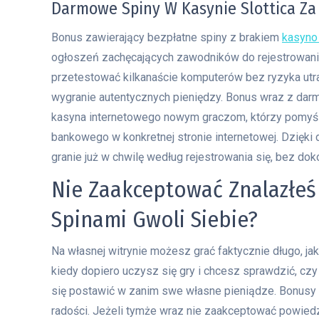
Darmowe Spiny W Kasynie Slottica Za 
Bonus zawierający bezpłatne spiny z brakiem
kasyno 
ogłoszeń zachęcających zawodników do rejestrowania
przetestować kilkanaście komputerów bez ryzyka utr
wygranie autentycznych pieniędzy. Bonus wraz z da
kasyna internetowego nowym graczom, którzy pomyśln
bankowego w konkretnej stronie internetowej. Dzi
granie już w chwilę według rejestrowania się, bez do
Nie Zaakceptować Znalazłe
Spinami Gwoli Siebie?
Na własnej witrynie możesz grać faktycznie długo, j
kiedy dopiero uczysz się gry i chcesz sprawdzić, c
się postawić w zanim swe własne pieniądze. Bonusy
radości. Jeżeli tymże wraz nie zaakceptować powied