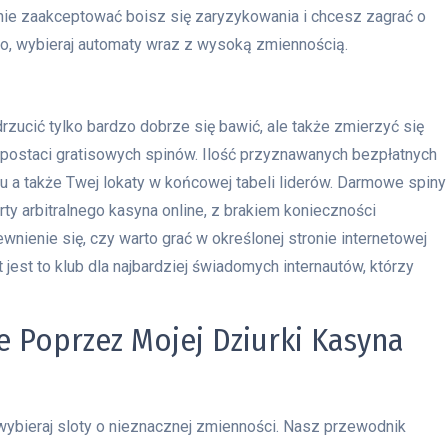
li nie zaakceptować boisz się zaryzykowania i chcesz zagrać o
ko, wybieraj automaty wraz z wysoką zmiennością.
rzucić tylko bardzo dobrze się bawić, ale także zmierzyć się
 postaci gratisowych spinów. Ilość przyznawanych bezpłatnych
u a także Twej lokaty w końcowej tabeli liderów. Darmowe spiny
y arbitralnego kasyna online, z brakiem konieczności
nienie się, czy warto grać w określonej stronie internetowej
jest to klub dla najbardziej świadomych internautów, którzy
Poprzez Mojej Dziurki Kasyna
 wybieraj sloty o nieznacznej zmienności. Nasz przewodnik