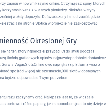
przy zapisu w nowym kasynie online. Otrzymujesz spiny, których
orzystania wraz z własnych pieniędzy. Niektóre witryny
ześniej wpłaty depozytu. Doświadczony fan odrzucić będzie
jestracja na stronie Slotica w projekcie nie zaakceptować
Zmienność Określonej Gry
ię na ten, który najbardziej przypadł Ci do stylu podczas
 dużą ilością gratisowych spinów, najprawdopodobniej dostanies
a. Serwis VegasSlotsOnline owo największa platforma wraz z
erać spośród więcej niż szesnascie,000 slotów dostępnych
która będzie odpowiadała Twym potrzebom.
ntu razu zaczynamy grać. Najlepsze jest to, że w czasie
aszportowe i różne papiery, jakim sposobem jest to się dzieje 