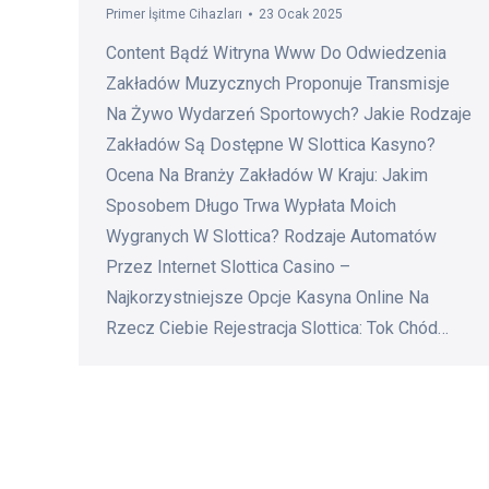
Primer İşitme Cihazları
23 Ocak 2025
Content Bądź Witryna Www Do Odwiedzenia
Zakładów Muzycznych Proponuje Transmisje
Na Żywo Wydarzeń Sportowych? Jakie Rodzaje
Zakładów Są Dostępne W Slottica Kasyno?
Ocena Na Branży Zakładów W Kraju: Jakim
Sposobem Długo Trwa Wypłata Moich
Wygranych W Slottica? Rodzaje Automatów
Przez Internet Slottica Casino –
Najkorzystniejsze Opcje Kasyna Online Na
Rzecz Ciebie Rejestracja Slottica: Tok Chód…