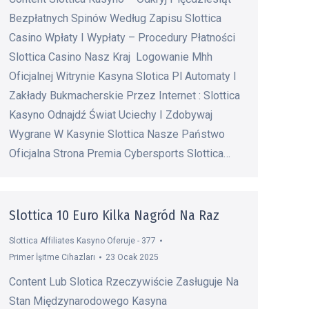
Bezpłatnych Spinów Według Zapisu Slottica
Casino Wpłaty I Wypłaty – Procedury Płatności
Slottica Casino Nasz Kraj ️ Logowanie Mhh
Oficjalnej Witrynie Kasyna Slotica Pl Automaty I
Zakłady Bukmacherskie Przez Internet : Slottica
Kasyno Odnajdź Świat Uciechy I Zdobywaj
Wygrane W Kasynie Slottica Nasze Państwo
Oficjalna Strona Premia Cybersports Slottica…
Slottica 10 Euro Kilka Nagród Na Raz
Slottica Affiliates Kasyno Oferuje - 377
Primer İşitme Cihazları
23 Ocak 2025
Content Lub Slotica Rzeczywiście Zasługuje Na
Stan Międzynarodowego Kasyna