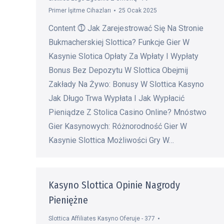
Primer İşitme Cihazları
25 Ocak 2025
Content ⓵ Jak Zarejestrować Się Na Stronie
Bukmacherskiej Slottica? Funkcje Gier W
Kasynie Slotica Opłaty Za Wpłaty I Wypłaty
Bonus Bez Depozytu W Slottica Obejmij
Zakłady Na Żywo: Bonusy W Slottica Kasyno
Jak Długo Trwa Wypłata I Jak Wypłacić
Pieniądze Z Stolica Casino Online? Mnóstwo
Gier Kasynowych: Różnorodność Gier W
Kasynie Slottica Mоżlіwоśсі Grу W…
Kasyno Slottica Opinie Nagrody
Pieniężne
Slottica Affiliates Kasyno Oferuje - 377