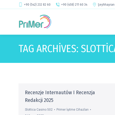
+90 (542) 232 82 60
+90 (458) 211 60 34
Şeyhhayran 
TAG ARCHIVES:
SLOTTIC
Recenzje Internautów I Recenzja
Redakcji 2025
Slottica Casino 502
Primer İşitme Cihazları