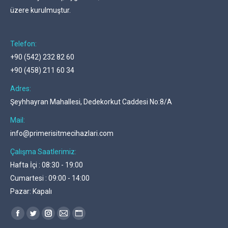
üzere kurulmuştur.
Telefon:
+90 (542) 232 82 60
+90 (458) 211 60 34
Adres:
Şeyhhayran Mahallesi, Dedekorkut Caddesi No:8/A
Mail:
info@primerisitmecihazlari.com
Çalışma Saatlerimiz:
Hafta İçi : 08:30 - 19:00
Cumartesi : 09:00 - 14:00
Pazar: Kapalı
Find us on:
Facebook
Twitter
Instagram
Mail
Website