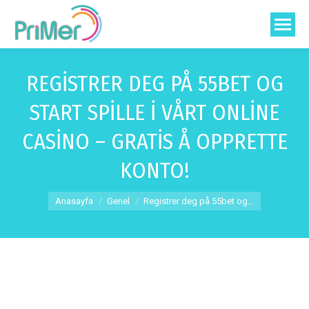
REGISTRER DEG PÅ 55BET OG
START SPILLE I VÅRT ONLINE
CASINO – GRATIS Å OPPRETTE
KONTO!
You are here:
Anasayfa
Genel
Registrer deg på 55bet og…