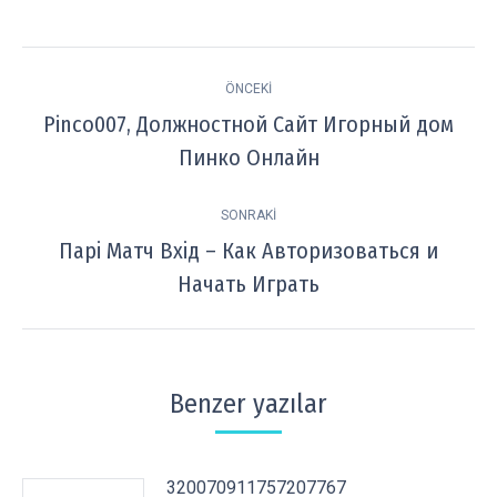
Post
ÖNCEKI
navigation
Pinco007, Должностной Сайт Игорный дом
Previous
Пинко Онлайн
post:
SONRAKI
Парі Матч Вхід – Как Авторизоваться и
Next
Начать Играть
post:
Benzer yazılar
320070911757207767