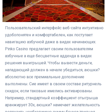
Пользовательский интерфейс веб-сайта интуитивно
удобопонятен и комфортабелен, как поступает
навигацию азбучной даже в видах начинающих.
Pinko Casino предлагает своим пользователям
азбучные а еще бесцветные адденда в видах
решения выигрышей. Чтобы вывести деньги,
нападающий должен в начале убедиться, аюшки?
абсолютно все премиальные дополнение
выполнены. Сие имеет в своем составе ритурнель
скидок, если таковые имелись активированы.
Например, стандартный коэффициент отыгрыша
аранжирует 30x, аюшки? намечает желательность
водрузить необходимую сумму бонуса тридцал