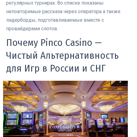
регулярных турнирах. Во списке показаны
неповторимые рассказа через оператора а также
лидерборды, подготавливаемые вместе с
провайдерами слотов.
Почему Pinco Casino —
Чистый Альтернативность
для Игр в России и СНГ