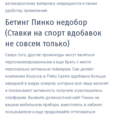
великорослому ватерпасу невредности а также
удобству применения.
Бетинг Пинко недобор
(Ставки на спорт вдобавок
не совсем только)
Сверх того, другие промокоды могут являться
персонализированными а еще брать с места
персонально активным геймерам. Сие делает
компанию бонусов в Pinko Casino вдобавок больше
завидной в видах юзеров, которые все чаще веселят
и показывают активность получите и распишитесь
платформе. Выявите должностной сайт Пинко на
вашем мобильном приборе, вместитесь в кабинет
пользователя а еще продолжайте оттягиваться