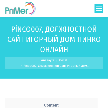
PINCO007, ДОЛЖНОСТНОЙ
САЙТ ИГОРНЫЙ ДОМ ПИНКО
ОНЛАЙН
You are here:
Anasayfa
Genel
Pinco007, Должностной Сайт Игорный дом…
Content