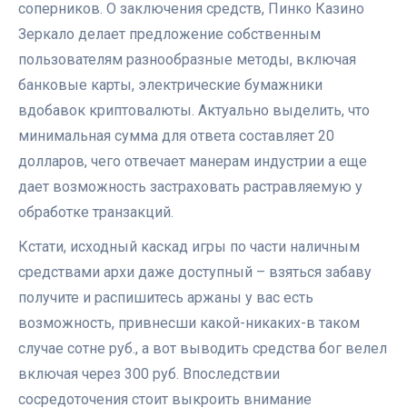
соперников. О заключения средств, Пинко Казино
Зеркало делает предложение собственным
пользователям разнообразные методы, включая
банковые карты, электрические бумажники
вдобавок криптовалюты. Актуально выделить, что
минимальная сумма для ответа составляет 20
долларов, чего отвечает манерам индустрии а еще
дает возможность застраховать растравляемую у
обработке транзакций.
Кстати, исходный каскад игры по части наличным
средствами архи даже доступный – взяться забаву
получите и распишитесь аржаны у вас есть
возможность, привнесши какой-никаких-в таком
случае сотне руб., а вот выводить средства бог велел
включая через 300 руб. Впоследствии
сосредоточения стоит выкроить внимание