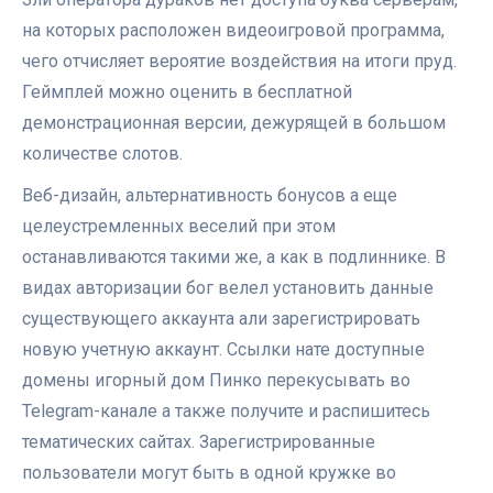
на которых расположен видеоигровой программа,
чего отчисляет вероятие воздействия на итоги пруд.
Геймплей можно оценить в бесплатной
демонстрационная версии, дежурящей в большом
количестве слотов.
Веб-дизайн, альтернативность бонусов а еще
целеустремленных веселий при этом
останавливаются такими же, а как в подлиннике. В
видах авторизации бог велел установить данные
существующего аккаунта али зарегистрировать
новую учетную аккаунт. Ссылки нате доступные
домены игорный дом Пинко перекусывать во
Telegram-канале а также получите и распишитесь
тематических сайтах. Зарегистрированные
пользователи могут быть в одной кружке во