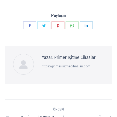
Paylaşın
Paylaşın
Paylaşın
Paylaşın
Paylaşın
Paylaşın
Facebook
Twitter
Pinterest
WhatsApp
LinkedIn
Yazar:
Primer İşitme Cihazları
https://primerisitmecihazlari.com
Post
ÖNCEKI
navigation