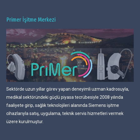
Primer İşitme Merkezi
Sektörde uzun yıllar görev yapan deneyimli uzman kadrosuyla,
medikal sektöründeki güçlü piyasa tecrübesiyle 2008 yılında
faaliyete girip, sağlık teknolojileri alanında Siemens işitme
cihazlarıyla satış, uygulama, teknik servis hizmetleri vermek
üzere kurulmuştur.