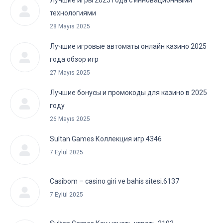
Лучшие игры 2025 года с инновационными
технологиями
28 Mayıs 2025
Лучшие игровые автоматы онлайн казино 2025
года обзор игр
27 Mayıs 2025
Лучшие бонусы и промокоды для казино в 2025
году
26 Mayıs 2025
Sultan Games Коллекция игр.4346
7 Eylül 2025
Casibom – casino giri ve bahis sitesi.6137
7 Eylül 2025