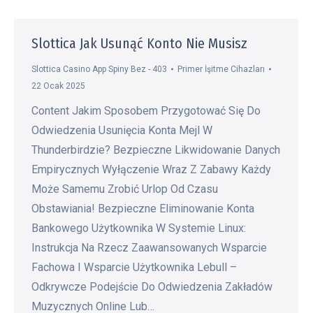
Slottica Jak Usunąć Konto Nie Musisz
Slottica Casino App Spiny Bez - 403
Primer İşitme Cihazları
22 Ocak 2025
Content Jakim Sposobem Przygotować Się Do
Odwiedzenia Usunięcia Konta Mejl W
Thunderbirdzie? Bezpieczne Likwidowanie Danych
Empirycznych Wyłączenie Wraz Z Zabawy Każdy
Może Samemu Zrobić Urlop Od Czasu
Obstawiania! Bezpieczne Eliminowanie Konta
Bankowego Użytkownika W Systemie Linux:
Instrukcja Na Rzecz Zaawansowanych Wsparcie
Fachowa I Wsparcie Użytkownika Lebull –
Odkrywcze Podejście Do Odwiedzenia Zakładów
Muzycznych Online Lub…