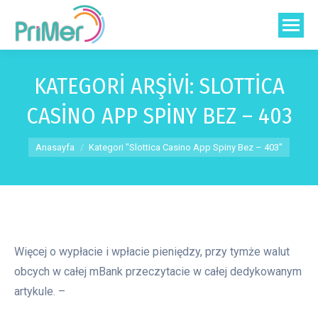
KATEGORI ARŞIVI:
SLOTTICA
CASINO APP SPINY BEZ – 403
You are here:
Anasayfa
Kategori "Slottica Casino App Spiny Bez – 403"
Więcej o wypłacie i wpłacie pieniędzy, przy tymże walut
obcych w całej mBank przeczytacie w całej dedykowanym
artykule. –