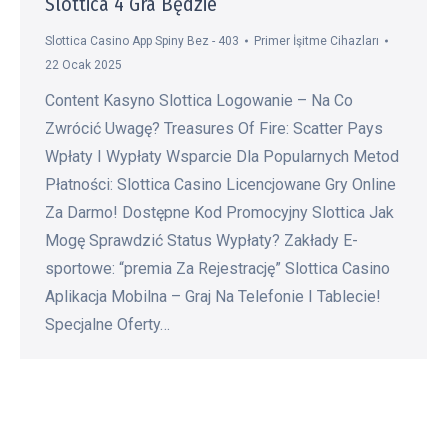
Slottica 4 Gra Będzie
Slottica Casino App Spiny Bez - 403
Primer İşitme Cihazları
22 Ocak 2025
Content Kasyno Slottica Logowanie – Na Co
Zwrócić Uwagę? Treasures Of Fire: Scatter Pays
Wpłaty I Wypłaty Wsparcie Dla Popularnych Metod
Płatności: Slottica Casino Licencjowane Gry Online
Za Darmo! Dostępne Kod Promocyjny Slottica Jak
Mogę Sprawdzić Status Wypłaty? Zakłady E-
sportowe: “premia Za Rejestrację” Slottica Casino
Aplikacja Mobilna – Graj Na Telefonie I Tablecie!
Specjalne Oferty…