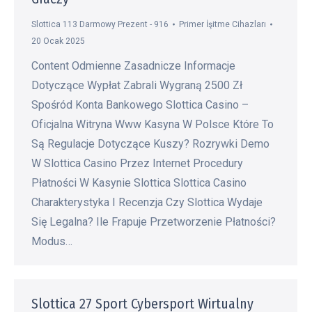
Slottica 113 Darmowy Prezent - 916
Primer İşitme Cihazları
20 Ocak 2025
Content Odmienne Zasadnicze Informacje
Dotyczące Wypłat Zabrali Wygraną 2500 Zł
Spośród Konta Bankowego Slottica Casino –
Oficjalna Witryna Www Kasyna W Polsce Które To
Są Regulacje Dotyczące Kuszy? Rozrywki Demo
W Slottica Casino Przez Internet Procedury
Płatności W Kasynie Slottica Slottica Casino
Charakterystyka I Recenzja Czy Slottica Wydaje
Się Legalna? Ile Frapuje Przetworzenie Płatności?
Modus…
Slottica 27 Sport Cybersport Wirtualny