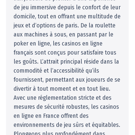
de jeu immersive depuis le confort de leur
domicile, tout en offrant une multitude de
jeux et d’options de paris. De la roulette
aux machines à sous, en passant par le
poker en ligne, les casinos en ligne
français sont conçus pour satisfaire tous
les goûts. L’attrait principal réside dans la
commodité et l’accessibilité qu’ils
fournissent, permettant aux joueurs de se
divertir à tout moment et en tout lieu.
Avec une réglementation stricte et des
mesures de sécurité robustes, les casinos
en ligne en France offrent des
environnements de jeu sûrs et équitables.
Plongeons plus profondément dans