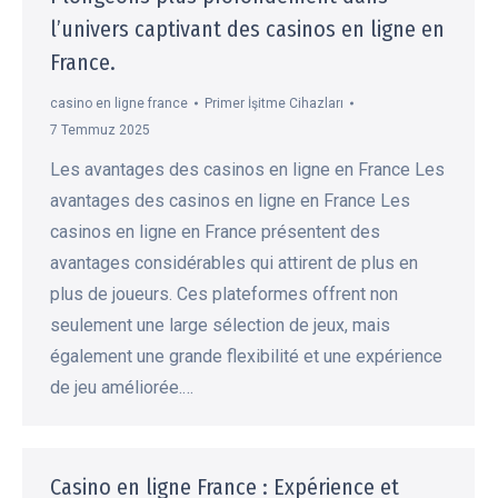
l’univers captivant des casinos en ligne en
France.
casino en ligne france
Primer İşitme Cihazları
7 Temmuz 2025
Les avantages des casinos en ligne en France Les
avantages des casinos en ligne en France Les
casinos en ligne en France présentent des
avantages considérables qui attirent de plus en
plus de joueurs. Ces plateformes offrent non
seulement une large sélection de jeux, mais
également une grande flexibilité et une expérience
de jeu améliorée.…
Casino en ligne France : Expérience et