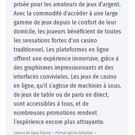
prisée pour les amateurs de jeux d’argent.
Avec la commodité d’accéder à une large
gamme de jeux depuis le confort de leur
domicile, les joueurs bénéficient de toutes
les sensations fortes d’un casino
traditionnel. Les plateformes en ligne
offrent une expérience immersive, grâce à
des graphismes impressionnants et des
interfaces conviviales. Les jeux de casino
en ligne, qu’il s’agisse de machines à sous,
de jeux de table ou de paris en direct,
sont accessibles à tous, et de
nombreuses promotions rendent
l’expérience encore plus attrayante.
casino en ligne france
Primer İşitme Cihazları