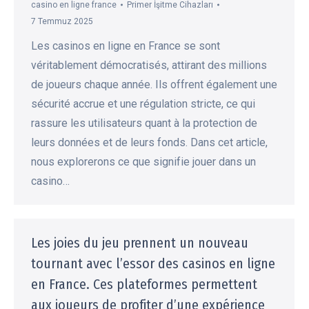
casino en ligne france
Primer İşitme Cihazları
7 Temmuz 2025
Les casinos en ligne en France se sont
véritablement démocratisés, attirant des millions
de joueurs chaque année. Ils offrent également une
sécurité accrue et une régulation stricte, ce qui
rassure les utilisateurs quant à la protection de
leurs données et de leurs fonds. Dans cet article,
nous explorerons ce que signifie jouer dans un
casino…
Les joies du jeu prennent un nouveau
tournant avec l’essor des casinos en ligne
en France. Ces plateformes permettent
aux joueurs de profiter d’une expérience