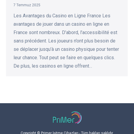
7 Temmuz 2025
Les Avantages du Casino en Ligne France Les
avantages de jouer dans un casino en ligne en
France sont nombreux. D’abord, l’accessibilité est
sans précédent. Les joueurs n’ont plus besoin de
se déplacer jusqu’à un casino physique pour tenter
leur chance. Tout peut se faire en quelques clics.
De plus, les casinos en ligne offrent…
Copyright © Primer İşitme Cihazları - Tüm hakları saklıdır.