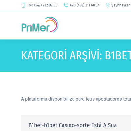
+90 (542) 232 82 60
+90 (458) 211 60 34
Şeyhhayran 
KATEGORI ARŞIVI:
B1BE
A plataforma disponibiliza para teus apostadores tot
B1bet-b1bet Casino-sorte Está A Sua