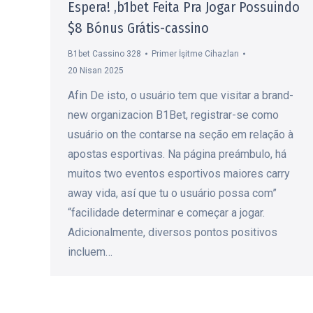
Espera! ,b1bet Feita Pra Jogar Possuindo
$8 Bónus Grátis-cassino
B1bet Cassino 328
Primer İşitme Cihazları
20 Nisan 2025
Afin De isto, o usuário tem que visitar a brand-
new organizacion B1Bet, registrar-se como
usuário on the contarse na seção em relação à
apostas esportivas. Na página preámbulo, há
muitos two eventos esportivos maiores carry
away vida, así que tu o usuário possa com”
“facilidade determinar e começar a jogar.
Adicionalmente, diversos pontos positivos
incluem…