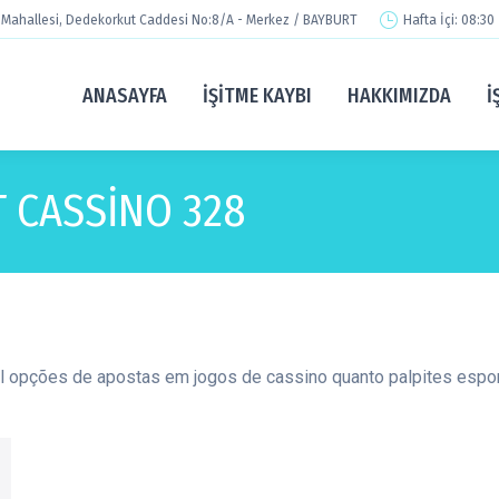
Mahallesi, Dedekorkut Caddesi No:8/A - Merkez / BAYBURT
Hafta İçi: 08:30
ANASAYFA
İŞITME KAYBI
HAKKIMIZDA
İ
T CASSINO 328
al opções de apostas em jogos de cassino quanto palpites espor