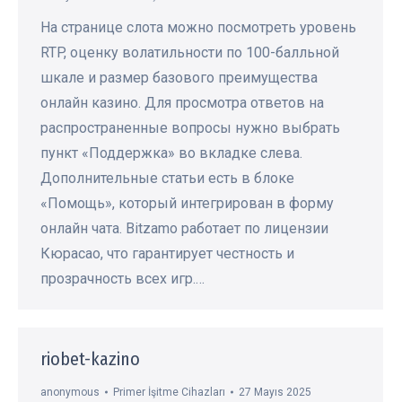
На странице слота можно посмотреть уровень
RTP, оценку волатильности по 100-балльной
шкале и размер базового преимущества
онлайн казино. Для просмотра ответов на
распространенные вопросы нужно выбрать
пункт «Поддержка» во вкладке слева.
Дополнительные статьи есть в блоке
«Помощь», который интегрирован в форму
онлайн чата. Bitzamo работает по лицензии
Кюрасао, что гарантирует честность и
прозрачность всех игр.…
riobet-kazino
anonymous
Primer İşitme Cihazları
27 Mayıs 2025