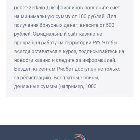
riobet-zerkalo Для фриспинов пополните счет
на минимальную сумму от 100 рублей. Для
получения бонусных денег, внесите от 500
рублей. Официальный сайт казино не
прекращал работу на территории РФ. Чтобы
всегда оставаться в курсе, подписывайтесь на
новости казино и следите за информацией.
Бездеп клиентам Риобет доступен не только
за регистрацию. Бесплатные спины,
денежные суммы (например, 1000…