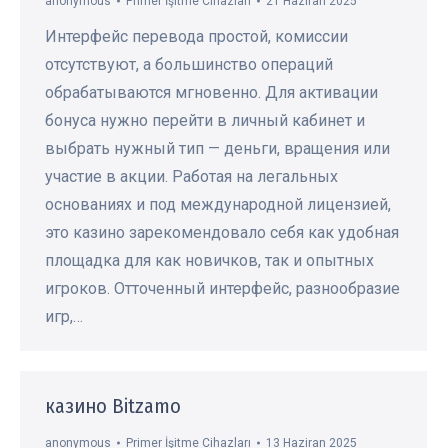
anonymous
Primer İşitme Cihazları
21 Haziran 2025
Интерфейс перевода простой, комиссии
отсутствуют, а большинство операций
обрабатываются мгновенно. Для активации
бонуса нужно перейти в личный кабинет и
выбрать нужный тип — деньги, вращения или
участие в акции. Работая на легальных
основаниях и под международной лицензией,
это казино зарекомендовало себя как удобная
площадка для как новичков, так и опытных
игроков. Отточенный интерфейс, разнообразие
игр,…
казино Bitzamo
anonymous
Primer İşitme Cihazları
13 Haziran 2025