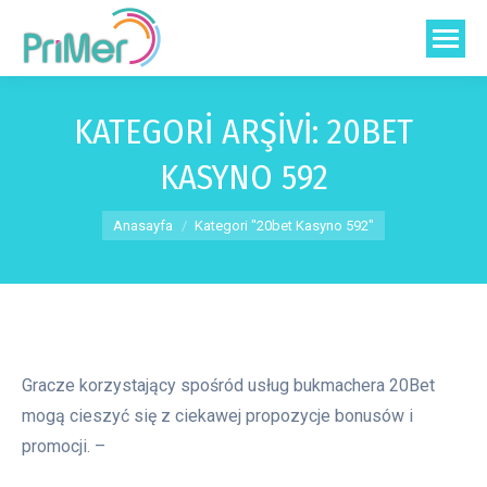
KATEGORI ARŞIVI:
20BET
KASYNO 592
You are here:
Anasayfa
Kategori "20bet Kasyno 592"
Gracze korzystający spośród usług bukmachera 20Bet
mogą cieszyć się z ciekawej propozycje bonusów i
promocji. –