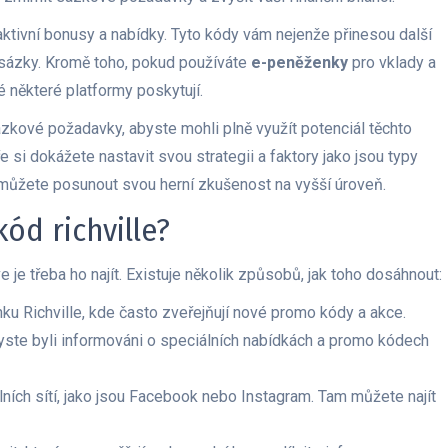
raktivní bonusy a nabídky. Tyto kódy vám nejenže přinesou další
 sázky. Kromě toho, pokud používáte
e-peněženky
pro vklady a
é některé platformy poskytují.
ové požadavky, abyste mohli plně využít potenciál těchto
e si dokážete nastavit svou strategii a faktory jako jsou typy
í můžete posunout svou herní zkušenost na vyšší úroveň.
kód richville?
 je třeba ho najít. Existuje několik způsobů, jak toho dosáhnout:
ánku Richville, kde často zveřejňují nové promo kódy a akce.
yste byli informováni o speciálních nabídkách a promo kódech
álních sítí, jako jsou Facebook nebo Instagram. Tam můžete najít