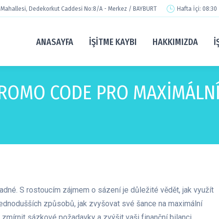
Mahallesi, Dedekorkut Caddesi No:8/A - Merkez / BAYBURT
Hafta İçi: 08:30
ANASAYFA
İŞITME KAYBI
HAKKIMIZDA
İ
 PROMO CODE PRO MAXIMÁLN
adné. S rostoucím zájmem o sázení je důležité vědět, jak využít
jjednodušších způsobů, jak zvyšovat své šance na maximální
zmírnit sázkové požadavky a zvýšit vaši finanční bilanci.