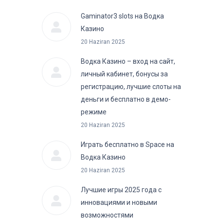
Gaminator3 slots на Водка
Казино
20 Haziran 2025
Водка Казино – вход на сайт,
личный кабинет, бонусы за
регистрацию, лучшие слоты на
деньги и бесплатно в демо-
режиме
20 Haziran 2025
Играть бесплатно в Space на
Водка Казино
20 Haziran 2025
Лучшие игры 2025 года с
инновациями и новыми
возможностями