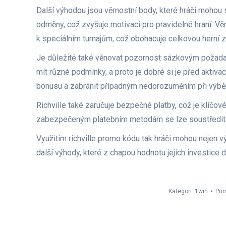
Další výhodou jsou věrnostní body, které hráči mohou
odměny, což zvyšuje motivaci pro pravidelné hraní. Vě
k speciálním turnajům, což obohacuje celkovou herní 
Je důležité také věnovat pozornost sázkovým požad
mít různé podmínky, a proto je dobré si je před akti
bonusu a zabránit případným nedorozuměním při výběr
Richville také zaručuje bezpečné platby, což je klíčové 
zabezpečeným platebním metodám se lze soustředit p
Využitím richville promo kódu tak hráči mohou nejen vý
další výhody, které z chapou hodnotu jejich investice 
Kategori:
1win
Pri