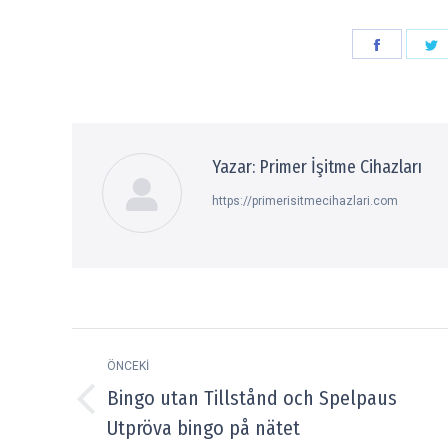
Paylaşın
P
Faceboo
T
Yazar:
Primer İşitme Cihazları
https://primerisitmecihazlari.com
Post
ÖNCEKI
navigation
Bingo utan Tillstånd och Spelpaus
Previous
Utpröva bingo på nätet
post: