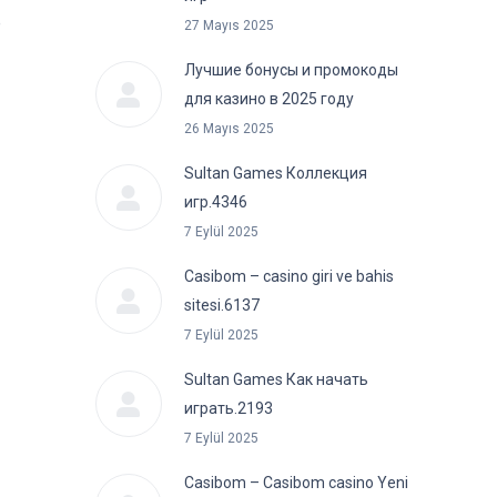
é
27 Mayıs 2025
Лучшие бонусы и промокоды
для казино в 2025 году
26 Mayıs 2025
Sultan Games Коллекция
игр.4346
7 Eylül 2025
Casibom – casino giri ve bahis
sitesi.6137
7 Eylül 2025
Sultan Games Как начать
играть.2193
7 Eylül 2025
Casibom – Casibom casino Yeni