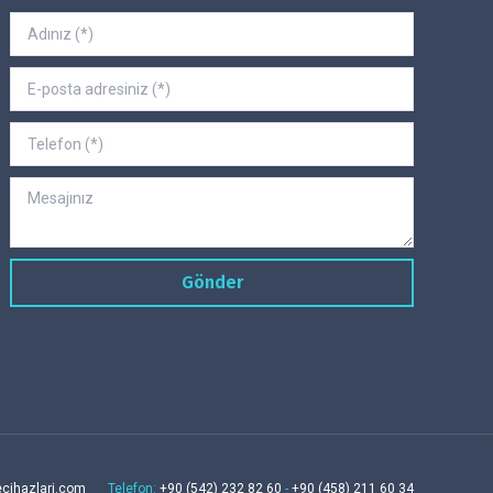
ecihazlari.com
Telefon:
+90 (542) 232 82 60
-
+90 (458) 211 60 34