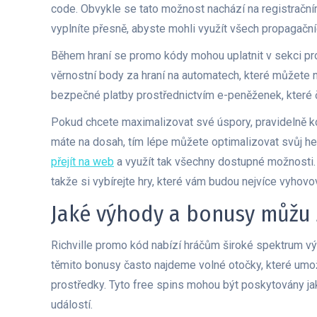
code. Obvykle se tato možnost nachází na registračním
vyplníte přesně, abyste mohli využít všech propagačn
Během hraní se promo kódy mohou uplatnit v sekci pro
věrnostní body za hraní na automatech, které můžete 
bezpečné platby prostřednictvím e-peněženek, které 
Pokud chcete maximalizovat své úspory, pravidelně kon
máte na dosah, tím lépe můžete optimalizovat svůj her
přejít na web
a využít tak všechny dostupné možnosti. V
takže si vybírejte hry, které vám budou nejvíce vyhovo
Jaké výhody a bonusy můžu 
Richville promo kód nabízí hráčům široké spektrum vý
těmito bonusy často najdeme volné otočky, které umož
prostředky. Tyto free spins mohou být poskytovány j
událostí.