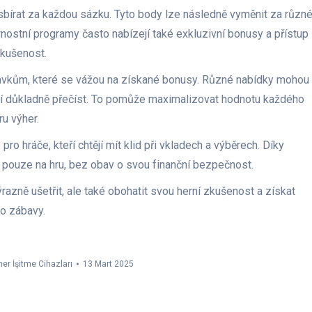
 sbírat za každou sázku. Tyto body lze následně vyměnit za různ
rnostní programy často nabízejí také exkluzivní bonusy a přístup
zkušenost.
avkům, které se vážou na získané bonusy. Různé nabídky mohou
vací důkladně přečíst. To pomůže maximalizovat hodnotu každého
u výher.
pro hráče, kteří chtějí mít klid při vkladech a výběrech. Díky
ouze na hru, bez obav o svou finanční bezpečnost.
razně ušetřit, ale také obohatit svou herní zkušenost a získat
do zábavy.
mer İşitme Cihazları
13 Mart 2025