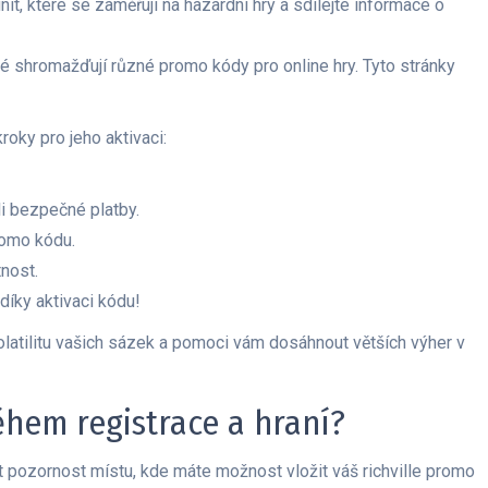
t, které se zaměřují na hazardní hry a sdílejte informace o
ré shromažďují různé promo kódy pro online hry. Tyto stránky
oky pro jeho aktivaci:
li bezpečné platby.
romo kódu.
tnost.
díky aktivaci kódu!
latilitu vašich sázek a pomoci vám dosáhnout větších výher v
hem registrace a hraní?
vat pozornost místu, kde máte možnost vložit váš richville promo