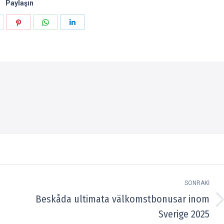
Paylaşın
aylaşın
Paylaşın
Paylaşın
Paylaşın
k
witter
Pinterest
WhatsApp
LinkedIn
SONRAKI
Beskåda ultimata välkomstbonusar inom
Next
Sverige 2025
post: