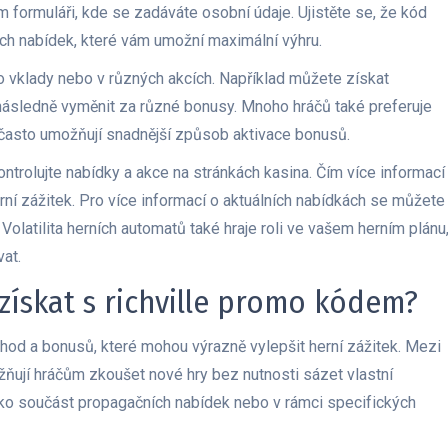
 formuláři, kde se zadáváte osobní údaje. Ujistěte se, že kód
ích nabídek, které vám umožní maximální výhru.
 vklady nebo v různých akcích. Například můžete získat
následně vyměnit za různé bonusy. Mnoho hráčů také preferuje
často umožňují snadnější způsob aktivace bonusů.
trolujte nabídky a akce na stránkách kasina. Čím více informací
ní zážitek. Pro více informací o aktuálních nabídkách se můžete
olatilita herních automatů také hraje roli ve vašem herním plánu
vat.
získat s richville promo kódem?
hod a bonusů, které mohou výrazně vylepšit herní zážitek. Mezi
ňují hráčům zkoušet nové hry bez nutnosti sázet vlastní
ako součást propagačních nabídek nebo v rámci specifických