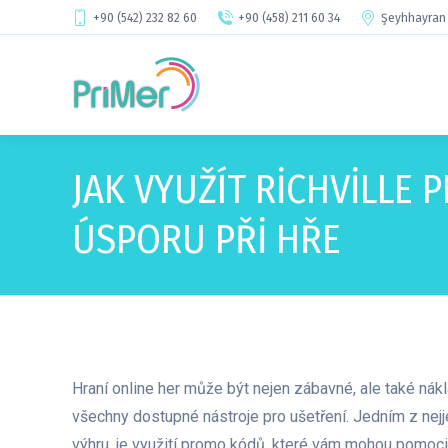
+90 (542) 232 82 60
+90 (458) 211 60 34
Şeyhhayran 
JAK VYUŽÍT RICHVILLE
ÚSPORU PŘI HŘE
Hraní online her může být nejen zábavné, ale také nákl
všechny dostupné nástroje pro ušetření. Jedním z ne
výhru, je využití promo kódů, které vám mohou pomoci 