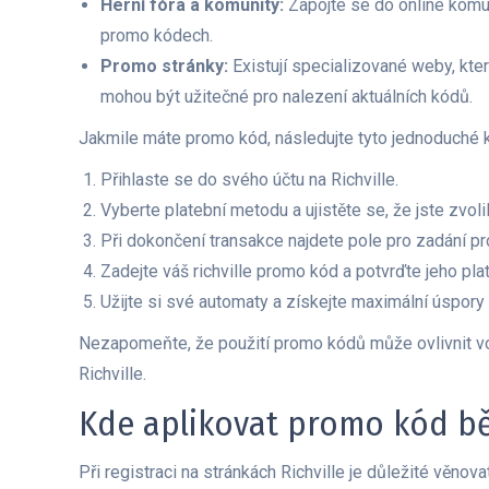
Herní fóra a komunity:
Zapojte se do online komuni
promo kódech.
Promo stránky:
Existují specializované weby, kte
mohou být užitečné pro nalezení aktuálních kódů.
Jakmile máte promo kód, následujte tyto jednoduché kr
Přihlaste se do svého účtu na Richville.
Vyberte platební metodu a ujistěte se, že jste zvoli
Při dokončení transakce najdete pole pro zadání p
Zadejte váš richville promo kód a potvrďte jeho pla
Užijte si své automaty a získejte maximální úspory 
Nezapomeňte, že použití promo kódů může ovlivnit vo
Richville.
Kde aplikovat promo kód bě
Při registraci na stránkách Richville je důležité věno