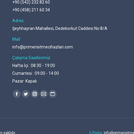
+90 (542) 232 82 60
+90 (458) 211 60 34
Adres:
Şeyhhayran Mahallesi, Dedekorkut Caddesi No:8/A
Mail:
info@primerisitmecihazlari.com
Çalışma Saatlerimiz:
Hafta İçi : 08:30 - 19:00
Cumartesi : 09:00 - 14:00
Pazar: Kapalı
Find us on:
Facebook
Twitter
Instagram
Mail
Website
page
page
page
page
page
opens
opens
opens
opens
opens
in
in
in
in
in
new
new
new
new
new
ı saklıdır.
E-Posta:
info@primerisitm