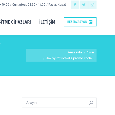
 - 19:00 / Cumartesi: 08:30 - 14:00 / Pazar: Kapalı
Facebook
Twitter
Instagram
page
page
page
ŞİTME CİHAZLARI
İLETIŞIM
REZERVASYON
opens
opens
opens
in
in
in
new
new
new
Í
window
window
window
You are here:
Anasayfa
1win
Jak využít richville promo code…
Arayın: