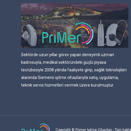
Sektörde uzun yıllar görev yapan deneyimli uzman
kadrosuyla, medikal sektöründeki güçlü piyasa
tecrübesiyle 2008 yılında faaliyete girip, sağlık teknolojileri
alanında Siemens işitme cihazlarıyla satış, uygulama,
teknik servis hizmetleri vermek üzere kurulmuştur.
Copyright © Primer İşitme Cihazları - Tüm haklar