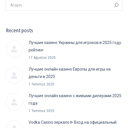
Arayın:
Recent posts
Лучшие казино Украины для игроков в 2025 году
рейтинг
17 Ağustos 2025
Лучшие онлайн казино Европы для игры на
деньги в 2025
1 Temmuz 2025
Лучшие онлайн казино с живыми дилерами 2025
года
1 Temmuz 2025
Vodka Casino зеркало ᐈ Вход на официальный