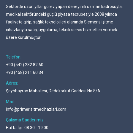
Sektörde uzun yıllar görev yapan deneyimli uzman kadrosuyla,
medikal sektöründeki güçlü piyasa tecrübesiyle 2008 yılında
faaliyete girip, sağlık teknolojileri alanında Siemens işitme
cihazlarıyla satış, uygulama, teknik servis hizmetleri vermek
üzere kurulmuştur.
Telefon:
+90 (542) 232 82 60
+90 (458) 211 60 34
Adres:
Şeyhhayran Mahallesi, Dedekorkut Caddesi No:8/A
Mail:
info@primerisitmecihazlari.com
Çalışma Saatlerimiz:
Hafta İçi : 08:30 - 19:00