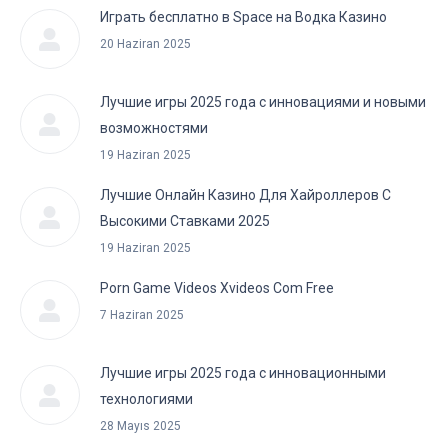
Играть бесплатно в Space на Водка Казино
20 Haziran 2025
Лучшие игры 2025 года с инновациями и новыми
возможностями
19 Haziran 2025
Лучшие Онлайн Казино Для Хайроллеров С
Высокими Ставками 2025
19 Haziran 2025
Porn Game Videos Xvideos Com Free
7 Haziran 2025
Лучшие игры 2025 года с инновационными
технологиями
28 Mayıs 2025