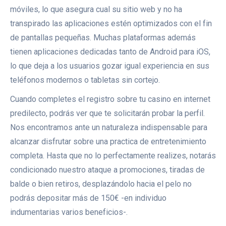
móviles, lo que asegura cual su sitio web y no ha
transpirado las aplicaciones estén optimizados con el fin
de pantallas pequeñas. Muchas plataformas además
tienen aplicaciones dedicadas tanto de Android para iOS,
lo que deja a los usuarios gozar igual experiencia en sus
teléfonos modernos o tabletas sin cortejo.
Cuando completes el registro sobre tu casino en internet
predilecto, podrás ver que te solicitarán probar la perfil.
Nos encontramos ante un naturaleza indispensable para
alcanzar disfrutar sobre una practica de entretenimiento
completa. Hasta que no lo perfectamente realizes, notarás
condicionado nuestro ataque a promociones, tiradas de
balde o bien retiros, desplazándolo hacia el pelo no
podrás depositar más de 150€ -en individuo
indumentarias varios beneficios-.