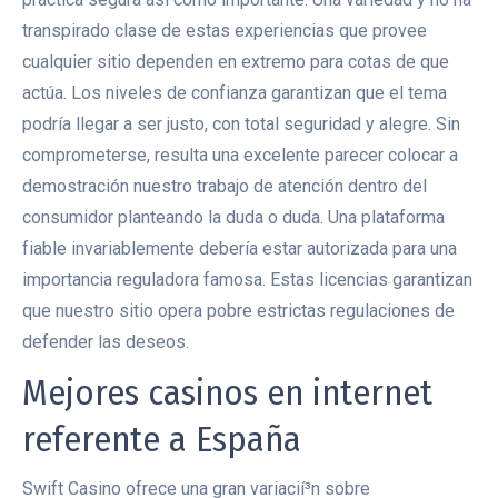
transpirado clase de estas experiencias que provee
cualquier sitio dependen en extremo para cotas de que
actúa. Los niveles de confianza garantizan que el tema
podrí­a llegar a ser justo, con total seguridad y alegre. Sin
comprometerse, resulta una excelente parecer colocar a
demostración nuestro trabajo de atención dentro del
consumidor planteando la duda o duda. Una plataforma
fiable invariablemente debería estar autorizada para una
importancia reguladora famosa. Estas licencias garantizan
que nuestro sitio opera pobre estrictas regulaciones de
defender las deseos.
Mejores casinos en internet
referente a España
Swift Casino ofrece una gran variacií³n sobre