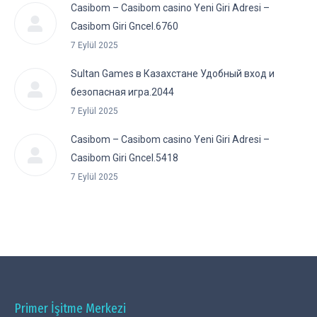
Casibom – Casibom casino Yeni Giri Adresi –
Casibom Giri Gncel.6760
7 Eylül 2025
Sultan Games в Казахстане Удобный вход и
безопасная игра.2044
7 Eylül 2025
Casibom – Casibom casino Yeni Giri Adresi –
Casibom Giri Gncel.5418
7 Eylül 2025
Primer İşitme Merkezi