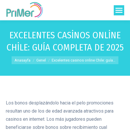
EXCELENTES CASINOS ONLINE
CHILE: GUÍA COMPLETA DE 2025
You are here:
Anasayfa
Genel
Excelentes casinos online Chile: guía…
Los bonos desplazándolo hacia el pelo promociones
resultan uno de los de edad avanzada atractivos para
casinos en internet. Los más jugadores pueden
beneficiarse sobre bonos sobre recibimiento cual