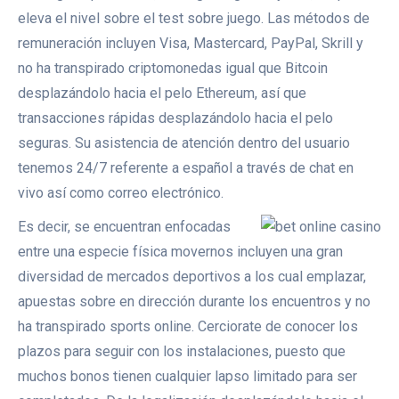
eleva el nivel sobre el test sobre juego. Las métodos de
remuneración incluyen Visa, Mastercard, PayPal, Skrill y
no ha transpirado criptomonedas igual que Bitcoin
desplazándolo hacia el pelo Ethereum, así que
transacciones rápidas desplazándolo hacia el pelo
seguras. Su asistencia de atención dentro del usuario
tenemos 24/7 referente a español a través de chat en
vivo así­ como correo electrónico.
Es decir, se encuentran enfocadas
entre una especie fí­sica movernos incluyen una gran
diversidad de mercados deportivos a los cual emplazar,
apuestas sobre en dirección durante los encuentros y no
ha transpirado sports online. Cerciorate de conocer los
plazos para seguir con los instalaciones, puesto que
muchos bonos tienen cualquier lapso limitado para ser