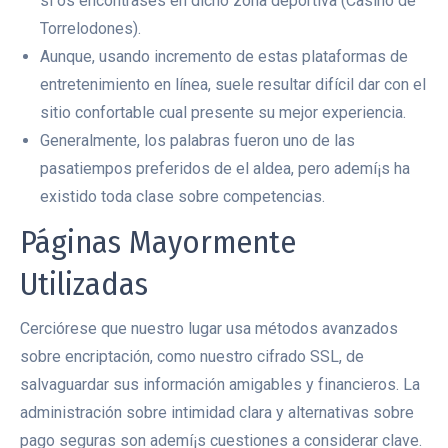
si os encontrases en dicho zona deportiva (Casino de
Torrelodones).
Aunque, usando incremento de estas plataformas de
entretenimiento en línea, suele resultar difícil dar con el
sitio confortable cual presente su mejor experiencia.
Generalmente, los palabras fueron uno de las
pasatiempos preferidos de el aldea, pero ademí¡s ha
existido toda clase sobre competencias.
Páginas Mayormente
Utilizadas
Cerciórese que nuestro lugar usa métodos avanzados
sobre encriptación, como nuestro cifrado SSL, de
salvaguardar sus información amigables y financieros. La
administración sobre intimidad clara y alternativas sobre
pago seguras son ademí¡s cuestiones a considerar clave.