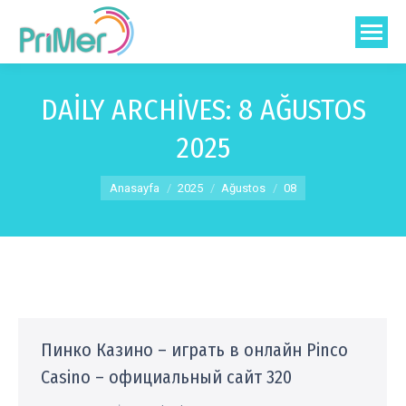
DAILY ARCHIVES:
8 AĞUSTOS
2025
You are here:
Anasayfa
2025
Ağustos
08
Пинко Казино – играть в онлайн Pinco
Casino – официальный сайт 320