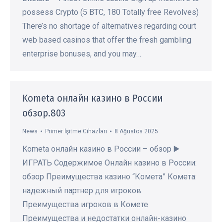
possess Crypto (5 BTC, 180 Totally free Revolves)
There’s no shortage of alternatives regarding court
web based casinos that offer the fresh gambling
enterprise bonuses, and you may…
Kometa онлайн казино в России
обзор.803
News
Primer İşitme Cihazları
8 Ağustos 2025
Kometa онлайн казино в России – обзор ▶️
ИГРАТЬ Содержимое Онлайн казино в России:
обзор Преимущества казино “Комета” Комета:
надежный партнер для игроков
Преимущества игроков в Комете
Преимущества и недостатки онлайн-казино