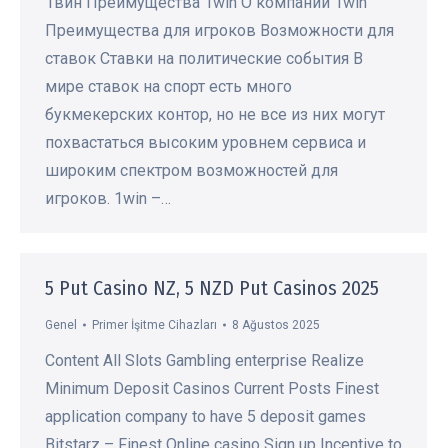
1вин Преимущества 1win О компании 1win
Преимущества для игроков Возможности для
ставок Ставки на политические события В
мире ставок на спорт есть много
букмекерских контор, но не все из них могут
похвастаться высоким уровнем сервиса и
широким спектром возможностей для
игроков. 1win –…
5 Put Casino NZ, 5 NZD Put Casinos 2025
Genel
Primer İşitme Cihazları
8 Ağustos 2025
Content All Slots Gambling enterprise Realize
Minimum Deposit Casinos Current Posts Finest
application company to have 5 deposit games
Bitstarz – Finest Online casino Sign up Incentive to