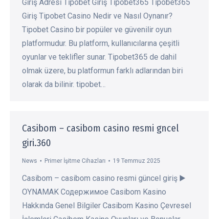
Giriş Adresi Tipobet Giriş Tipobet365 Tipobet365
Giriş Tipobet Casino Nedir ve Nasıl Oynanır?
Tipobet Casino bir popüler ve güvenilir oyun
platformudur. Bu platform, kullanıcılarına çeşitli
oyunlar ve teklifler sunar. Tipobet365 de dahil
olmak üzere, bu platformun farklı adlarından biri
olarak da bilinir. tipobet…
Casibom – casibom casino resmi gncel
giri.360
News
Primer İşitme Cihazları
19 Temmuz 2025
Casibom – casibom casino resmi güncel giriş ▶️
OYNAMAK Содержимое Casibom Kasino
Hakkında Genel Bilgiler Casibom Kasino Çevresel