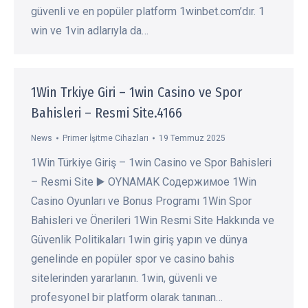
güvenli ve en popüler platform 1winbet.com’dır. 1
win ve 1vin adlarıyla da…
1Win Trkiye Giri – 1win Casino ve Spor
Bahisleri – Resmi Site.4166
News
Primer İşitme Cihazları
19 Temmuz 2025
1Win Türkiye Giriş – 1win Casino ve Spor Bahisleri
– Resmi Site ▶️ OYNAMAK Содержимое 1Win
Casino Oyunları ve Bonus Programı 1Win Spor
Bahisleri ve Önerileri 1Win Resmi Site Hakkında ve
Güvenlik Politikaları 1win giriş yapın ve dünya
genelinde en popüler spor ve casino bahis
sitelerinden yararlanın. 1win, güvenli ve
profesyonel bir platform olarak tanınan…