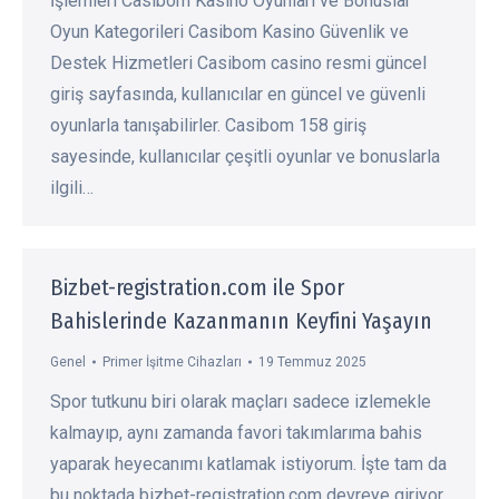
İşlemleri Casibom Kasino Oyunları ve Bonuslar
Oyun Kategorileri Casibom Kasino Güvenlik ve
Destek Hizmetleri Casibom casino resmi güncel
giriş sayfasında, kullanıcılar en güncel ve güvenli
oyunlarla tanışabilirler. Casibom 158 giriş
sayesinde, kullanıcılar çeşitli oyunlar ve bonuslarla
ilgili…
Bizbet-registration.com ile Spor
Bahislerinde Kazanmanın Keyfini Yaşayın
Genel
Primer İşitme Cihazları
19 Temmuz 2025
Spor tutkunu biri olarak maçları sadece izlemekle
kalmayıp, aynı zamanda favori takımlarıma bahis
yaparak heyecanımı katlamak istiyorum. İşte tam da
bu noktada bizbet-registration.com devreye giriyor.