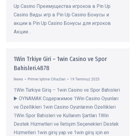
Up Casino Преимущества игроков в Pin Up
Casino Виды игр в Pin Up Casino Бонусы и
акции в Pin Up Casino Бонусы для игроков
Акции…
1Win Trkiye Giri – 1win Casino ve Spor
Bahisleri.4878
News
Primer İşitme Cihazları
19 Temmuz 2025
1Win Türkiye Giriş – 1win Casino ve Spor Bahisleri
▶️ OYNAMAK Содержимое 1Win Casino Oyunları
ve Özellikleri 1win Casino Oyunlarının Özellikleri
1Win Spor Bahisleri ve Kullanım Şartları 1Win
Destek Hizmetleri ve İletişim Seçenekleri Destek
Hizmetleri 1win giriş yap ve 1win giriş için en