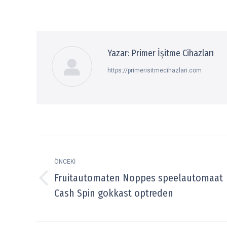
Faceboo
T
Yazar:
Primer İşitme Cihazları
https://primerisitmecihazlari.com
Post
navigation
ÖNCEKI
Fruitautomaten Noppes speelautomaat
Previous
Cash Spin gokkast optreden
post: