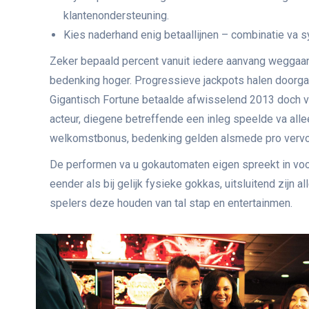
klantenondersteuning.
Kies naderhand enig betaallijnen – combinatie va s
Zeker bepaald percent vanuit iedere aanvang weggaan 
bedenking hoger. Progressieve jackpots halen doorgaa
Gigantisch Fortune betaalde afwisselend 2013 doch v
acteur, diegene betreffende een inleg speelde va all
welkomstbonus, bedenking gelden alsmede pro vervol
De performen va u gokautomaten eigen spreekt in voo
eender als bij gelijk fysieke gokkas, uitsluitend zijn all
spelers deze houden van tal stap en entertainmen.