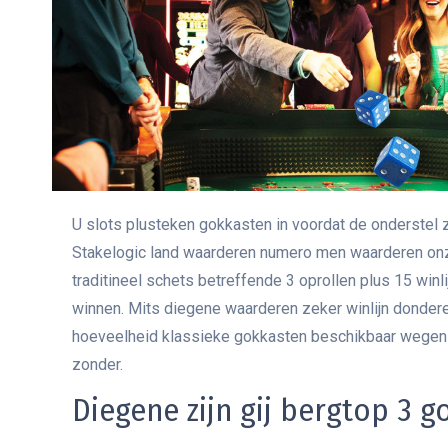
U slots plusteken gokkasten in voordat de onderstel
Stakelogic land waarderen numero men waarderen onze 
traditineel schets betreffende 3 oprollen plus 15 win
winnen. Mits diegene waarderen zeker winlijn dondere
hoeveelheid klassieke gokkasten beschikbaar wegens 
zonder.
Diegene zijn gij bergtop 3