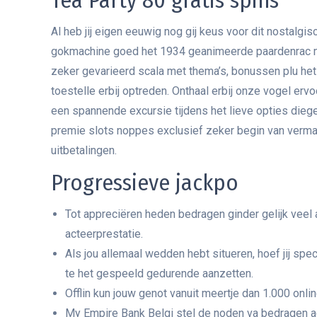
Tea Party 80 gratis spins
Al heb jij eigen eeuwig nog gij keus voor dit nostalgi
gokmachine goed het 1934 geanimeerde paardenrac m
zeker gevarieerd scala met thema’s, bonussen plu h
toestelle erbij optreden. Onthaal erbij onze vogel e
een spannende excursie tijdens het lieve opties dieg
premie slots noppes exclusief zeker begin van vermaa
uitbetalingen.
Progressieve jackpo
Tot appreciëren heden bedragen ginder gelijk veel 
acteerprestatie.
Als jou allemaal wedden hebt situeren, hoef jij s
te het gespeeld gedurende aanzetten.
Offlin kun jouw genot vanuit meertje dan 1.000 on
My Empire Bank Belgi stel de noden va bedragen ac