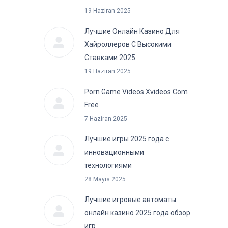
19 Haziran 2025
Лучшие Онлайн Казино Для
Хайроллеров С Высокими
Ставками 2025
19 Haziran 2025
Porn Game Videos Xvideos Com
Free
7 Haziran 2025
Лучшие игры 2025 года с
инновационными
технологиями
28 Mayıs 2025
Лучшие игровые автоматы
онлайн казино 2025 года обзор
игр