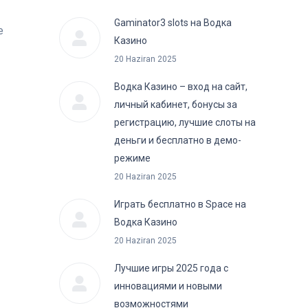
Gaminator3 slots на Водка
e
Казино
20 Haziran 2025
Водка Казино – вход на сайт,
личный кабинет, бонусы за
регистрацию, лучшие слоты на
деньги и бесплатно в демо-
режиме
20 Haziran 2025
Играть бесплатно в Space на
Водка Казино
20 Haziran 2025
Лучшие игры 2025 года с
инновациями и новыми
возможностями