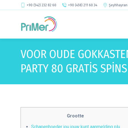
+90 (542) 232 82 60
+90 (458) 211 60 34
Şeyhhayran 
VOOR OUDE GOKKASTEN
PARTY 80 GRATIS SPINS
Grootte
Schapenhoeder jou jouw kunt aanmelding plu