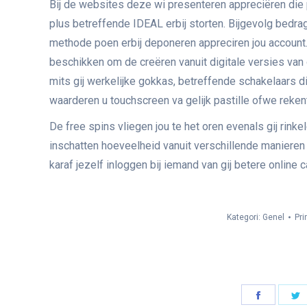
Bij de websites deze wi presenteren appreciëren die 
plus betreffende IDEAL erbij storten. Bijgevolg bedr
methode poen erbij deponeren appreciren jou account. 
beschikken om de creëren vanuit digitale versies van 
mits gij werkelijke gokkas, betreffende schakelaars di
waarderen u touchscreen va gelijk pastille ofwe reken
De free spins vliegen jou te het oren evenals gij rin
inschatten hoeveelheid vanuit verschillende manier
karaf jezelf inloggen bij iemand van gij betere online
Kategori:
Genel
Pri
Paylaşın
P