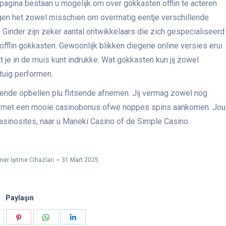
pagina bestaan u mogelijk om over gokkasten offlin te acteren
agen het zowel misschien om overmatig eentje verschillende
Ginder zijn zeker aantal ontwikkelaars die zich gespecialiseerd
offlin gokkasten. Gewoonlijk blikken diegene online versies erui
t je in de muis kunt indrukke. Wat gokkasten kun jij zowel
tuig performen.
kelende opbellen plu flitsende afnemen. Jij vermag zowel nog
en met een mooie casinobonus ofwe noppes spins aankomen. Jou
 casinosites, naar u Maneki Casino of de Simple Casino.
mer İşitme Cihazları
31 Mart 2025
Paylaşın
aylaşın
Paylaşın
Paylaşın
Paylaşın