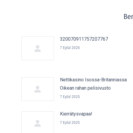
Ben
320070911757207767
7 Eylül 2025
Nettikasino Isossa-Britanniassa
Oikean rahan pelisivusto
7 Eylül 2025
Kierrätysvapaa!
7 Eylül 2025