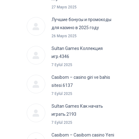
27 Mayıs 2025
Лучшие бонусы и промокоды
для казино в 2025 году
26 Mayıs 2025
Sultan Games Коллекция
игр.4346
7 Eylül 2025
Casibom – casino giri ve bahis
sitesi.6137
7 Eylül 2025
Sultan Games Как начать
играть.2193
7 Eylül 2025
Casibom – Casibom casino Yeni