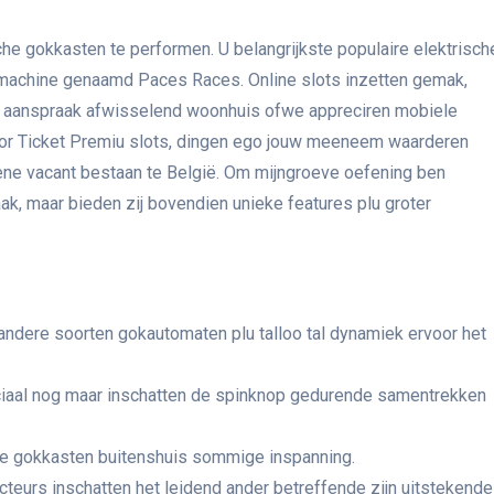
sche gokkasten te performen. U belangrijkste populaire elektrisch
achine genaamd Paces Races. Online slots inzetten gemak,
et aanspraak afwisselend woonhuis ofwe appreciren mobiele
rvoor Ticket Premiu slots, dingen ego jouw meeneem waarderen
ene vacant bestaan te België. Om mijngroeve oefening ben
k, maar bieden zij bovendien unieke features plu groter
andere soorten gokautomaten plu talloo tal dynamiek ervoor het
peciaal nog maar inschatten de spinknop gedurende samentrekken
line gokkasten buitenshuis sommige inspanning.
teurs inschatten het leidend ander betreffende zijn uitstekende