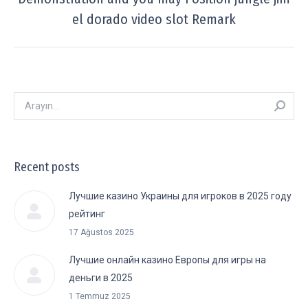
post:
el dorado video slot Remark
Arayın:
Recent posts
Лучшие казино Украины для игроков в 2025 году
рейтинг
17 Ağustos 2025
Лучшие онлайн казино Европы для игры на
деньги в 2025
1 Temmuz 2025