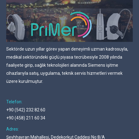
Sektörde uzun yıllar görev yapan deneyimli uzman kadrosuyla,
medikal sektöründeki güçlü piyasa tecrübesiyle 2008 yılında
faaliyete girip, sağlık teknolojileri alanında Siemens işitme
cihazlarıyla satış, uygulama, teknik servis hizmetleri vermek
üzere kurulmuştur.
Telefon:
+90 (542) 232 82 60
+90 (458) 211 60 34
Adres:
Şeyhhayran Mahallesi, Dedekorkut Caddesi No:8/A