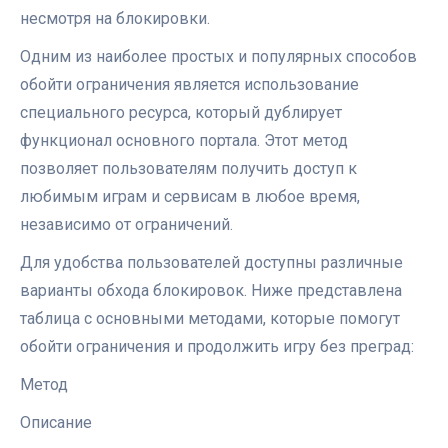
несмотря на блокировки.
Одним из наиболее простых и популярных способов
обойти ограничения является использование
специального ресурса, который дублирует
функционал основного портала. Этот метод
позволяет пользователям получить доступ к
любимым играм и сервисам в любое время,
независимо от ограничений.
Для удобства пользователей доступны различные
варианты обхода блокировок. Ниже представлена
таблица с основными методами, которые помогут
обойти ограничения и продолжить игру без преград:
Метод
Описание