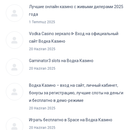
Лучшие онлайн казино с живыми дилерами 2025
года
1 Temmuz 2025
Vodka Casino зеркало ᐈ Вход на официальный
сайт Водка Казино
20 Haziran 2025
Gaminator3 slots на Водка Казино
20 Haziran 2025
Водка Казино – вход на сайт, личный кабинет,
бонусы за регистрацию, лучшие слоты на деньги
и бесплатно в демо-режиме
20 Haziran 2025
Играть бесплатно в Space на Водка Казино
20 Haziran 2025