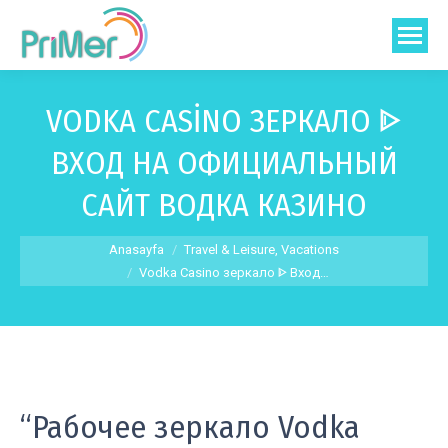
VODKA CASINO ЗЕРКАЛО ᐈ
ВХОД НА ОФИЦИАЛЬНЫЙ
САЙТ ВОДКА КАЗИНО
You are here:
Anasayfa
Travel & Leisure, Vacations
Vodka Casino зеркало ᐈ Вход…
“Рабочее зеркало Vodka