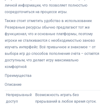
личной информации, что позволяет полностью
сосредоточиться на процессе игры.
Также стоит отметить удобство в использовании.
Резервные ресурсы обычно предлагают тот же
функционал, что и основные платформы, поэтому
игроки не сталкиваются с необходимостью заново
изучать интерфейс. Всё привычное и знакомое – от
выбора игр до способов пополнения счёта – остаётся
доступным, что делает игру максимально
комфортной.
Преимущества
Описание
Непрерывный
Возможность играть без
доступ
прерываний в любое время суток.