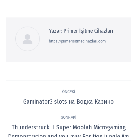
Facebook
Twitter
Pinterest
WhatsApp
LinkedIn
Yazar:
Primer İşitme Cihazları
https://primerisitmecihazlari.com
Post
ÖNCEKI
navigation
Gaminator3 slots на Водка Казино
Previous
post:
SONRAKI
Thunderstruck II Super Moolah Microgaming
Demonstration and you may Position jungle jim
Next