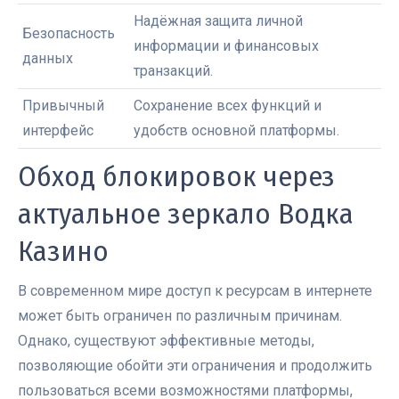
Надёжная защита личной
Безопасность
информации и финансовых
данных
транзакций.
Привычный
Сохранение всех функций и
интерфейс
удобств основной платформы.
Обход блокировок через
актуальное зеркало Водка
Казино
В современном мире доступ к ресурсам в интернете
может быть ограничен по различным причинам.
Однако, существуют эффективные методы,
позволяющие обойти эти ограничения и продолжить
пользоваться всеми возможностями платформы,