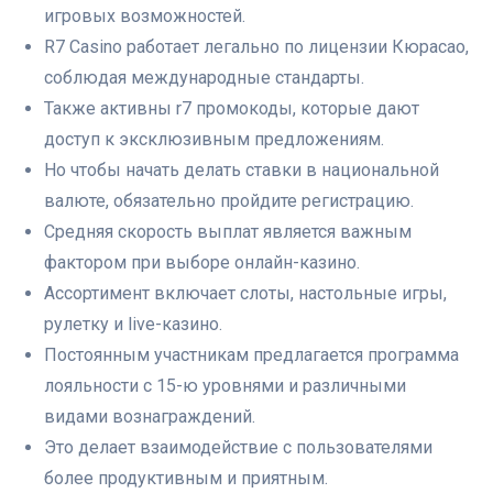
игровых возможностей.
R7 Casino работает легально по лицензии Кюрасао,
соблюдая международные стандарты.
Также активны r7 промокоды, которые дают
доступ к эксклюзивным предложениям.
Но чтобы начать делать ставки в национальной
валюте, обязательно пройдите регистрацию.
Средняя скорость выплат является важным
фактором при выборе онлайн-казино.
Ассортимент включает слоты, настольные игры,
рулетку и live-казино.
Постоянным участникам предлагается программа
лояльности с 15-ю уровнями и различными
видами вознаграждений.
Это делает взаимодействие с пользователями
более продуктивным и приятным.