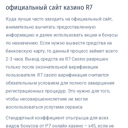
официальный сайт казино R7
Куда лучше часто заходить на официальный сайт,
внимательно вычитать предоставленную
информацию и далее использовать акции и бонусы
по назначению. Если нужно вывести средства на
банковскую карту, то данный процесс займет всего
2-3 часа. Вывод средств из R7 Casino разрешен
только после окончательной верификации
пользователя. R7 casino верификация считается
обязательным условием для полного завершения
регистрационных процедур. Это нужно для того,
чтобы несовершеннолетние не могли
воспользоваться услугами сервиса.
Стандартный коэффициент отыгрыша для всех
видов бонусов от Р7 онлайн казино – х45, если не