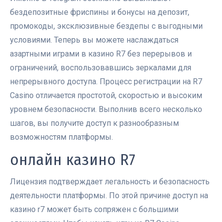
бездепозитные фриспины и бонусы на депозит,
промокоды, эксклюзивные бездепы с выгодными
условиями. Теперь вы можете наслаждаться
азартными играми в казино R7 без перерывов и
ограничений, воспользовавшись зеркалами для
непрерывного доступа. Процесс регистрации на R7
Casino отличается простотой, скоростью и высоким
уровнем безопасности. Выполнив всего несколько
шагов, вы получите доступ к разнообразным
возможностям платформы.
онлайн казино R7
Лицензия подтверждает легальность и безопасность
деятельности платформы. По этой причине доступ на
казино r7 может быть сопряжен с большими