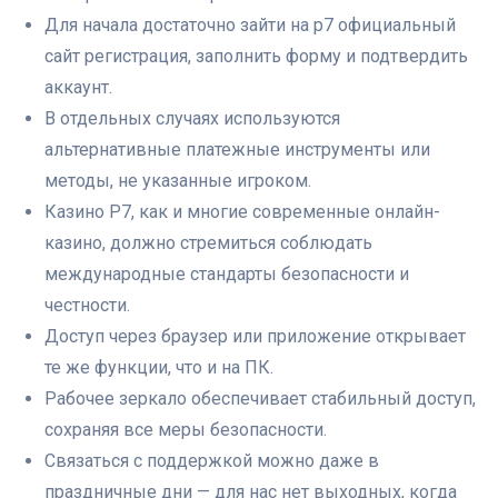
Для начала достаточно зайти на р7 официальный
сайт регистрация, заполнить форму и подтвердить
аккаунт.
В отдельных случаях используются
альтернативные платежные инструменты или
методы, не указанные игроком.
Казино Р7, как и многие современные онлайн-
казино, должно стремиться соблюдать
международные стандарты безопасности и
честности.
Доступ через браузер или приложение открывает
те же функции, что и на ПК.
Рабочее зеркало обеспечивает стабильный доступ,
сохраняя все меры безопасности.
Связаться с поддержкой можно даже в
праздничные дни — для нас нет выходных, когда