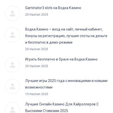
Gaminator3 slots на Водка Казино
20 Haziran 2025
Водка Казино – вход на сайт, личный кабинет,
бонусы за регистрацию, лучшие слоты на деньги
и бесплатно в демо-режиме
20 Haziran 2025
Играть бесплатно в Space на Водка Казино
20 Haziran 2025
Лучшие игры 2025 года с инновациями и новыми
возможностями
19 Haziran 2025
Лучшие Онлайн Казино Для Хайроллеров С
Высокими Ставками 2025