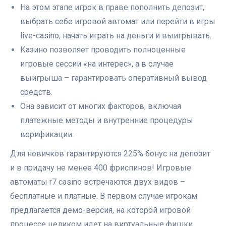
На этом этапе игрок в праве пополнить депозит,
выбрать себе игровой автомат или перейти в игры
live-casino, начать играть на деньги и выигрывать.
Казино позволяет проводить полноценные
игровые сессии «на интерес», а в случае
выигрыша – гарантировать оперативный вывод
средств.
Она зависит от многих факторов, включая
платежные методы и внутренние процедуры
верификации.
Для новичков гарантируются 225% бонус на депозит
и в придачу не менее 400 фриспинов! Игровые
автоматы r7 casino встречаются двух видов –
бесплатные и платные. В первом случае игрокам
предлагается демо-версия, на которой игровой
процессе целиком идет на виртуальные фишки.