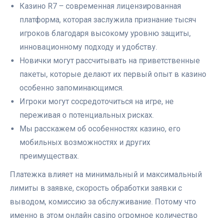
Казино R7 – современная лицензированная
платформа, которая заслужила признание тысяч
игроков благодаря высокому уровню защиты,
инновационному подходу и удобству.
Новички могут рассчитывать на приветственные
пакеты, которые делают их первый опыт в казино
особенно запоминающимся.
Игроки могут сосредоточиться на игре, не
переживая о потенциальных рисках.
Мы расскажем об особенностях казино, его
мобильных возможностях и других
преимуществах.
Платежка влияет на минимальный и максимальный
лимиты в заявке, скорость обработки заявки с
выводом, комиссию за обслуживание. Потому что
именно в этом онлайн casino огромное количество