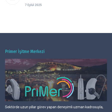
7 Eylül 2025
Primer İşitme Merkezi
Sektörde uzun yıllar görev yapan deneyimli uzman kadrosuyla,