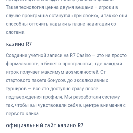
Такая технология ценна двумя вещами – игроки в
случае проигрыша останутся «при своих», и также они
способны отточить навыки в плане навигации со
слотами.
казино R7
Создание учётной записи на R7 Casino — это не просто
формальность, а билет в пространство, где каждый
игрок получает максимум возможностей. От
стартового пакета бонусов до эксклюзивных
турниров — всё это доступно сразу после
подтверждения профиля. Мы разработали систему
так, чтобы вы чувствовали себя в центре внимания с
первого клика.
официальный сайт казино R7