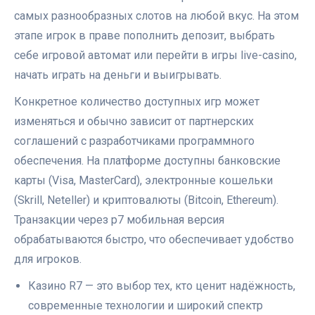
самых разнообразных слотов на любой вкус. На этом
этапе игрок в праве пополнить депозит, выбрать
себе игровой автомат или перейти в игры live-casino,
начать играть на деньги и выигрывать.
Конкретное количество доступных игр может
изменяться и обычно зависит от партнерских
соглашений с разработчиками программного
обеспечения. На платформе доступны банковские
карты (Visa, MasterCard), электронные кошельки
(Skrill, Neteller) и криптовалюты (Bitcoin, Ethereum).
Транзакции через р7 мобильная версия
обрабатываются быстро, что обеспечивает удобство
для игроков.
Казино R7 — это выбор тех, кто ценит надёжность,
современные технологии и широкий спектр