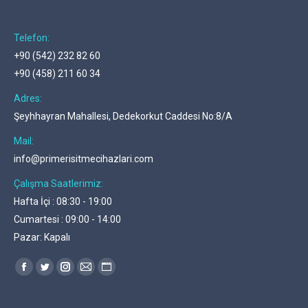
Telefon:
+90 (542) 232 82 60
+90 (458) 211 60 34
Adres:
Şeyhhayran Mahallesi, Dedekorkut Caddesi No:8/A
Mail:
info@primerisitmecihazlari.com
Çalışma Saatlerimiz:
Hafta İçi : 08:30 - 19:00
Cumartesi : 09:00 - 14:00
Pazar: Kapalı
Find us on:
Facebook
Twitter
Instagram
Mail
Website
page
page
page
page
page