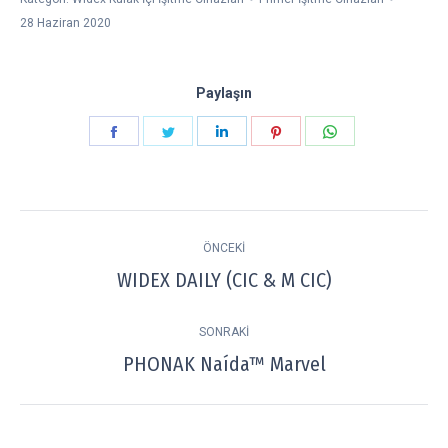
28 Haziran 2020
Paylaşın
Paylaşın
Paylaşın
Paylaşın
Paylaşın
Paylaşın
Facebook
Twitter
LinkedIn
Pinterest
WhatsApp
Project
ÖNCEKI
navigation
WIDEX DAILY (CIC & M CIC)
Previous
project:
SONRAKI
PHONAK Naída™ Marvel
Next
project: