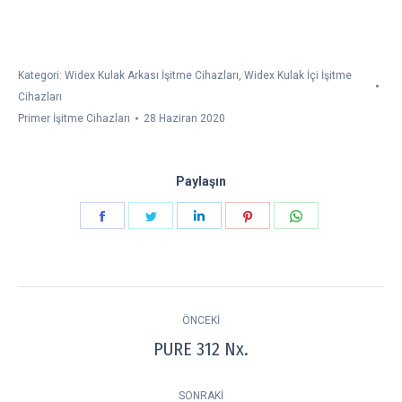
Kategori:
Widex Kulak Arkası İşitme Cihazları
,
Widex Kulak İçi İşitme
Cihazları
Primer İşitme Cihazları
28 Haziran 2020
Paylaşın
Paylaşın
Paylaşın
Paylaşın
Paylaşın
Paylaşın
Facebook
Twitter
LinkedIn
Pinterest
WhatsApp
Project
ÖNCEKI
navigation
PURE 312 Nx.
Previous
project:
SONRAKI