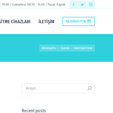
 - 19:00 / Cumartesi: 08:30 - 14:00 / Pazar: Kapalı
Facebook
Twitter
Instagram
page
page
page
ŞİTME CİHAZLARI
İLETIŞIM
REZERVASYON
opens
opens
opens
in
in
in
new
new
new
You are here:
window
window
window
Anasayfa
Genel
test test test
Arayın:
Recent posts