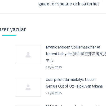
guide för spelare och säkerhet
post:
zer yazılar
Mythic Maiden Spillemaskiner Af
Netent Udbyder 猎户星空开发者支
中心
7 Eylül 2025
Uusi piilotettu merkitys Uuden
Genius Out of Oz -elokuvan takana
7 Eylül 2025