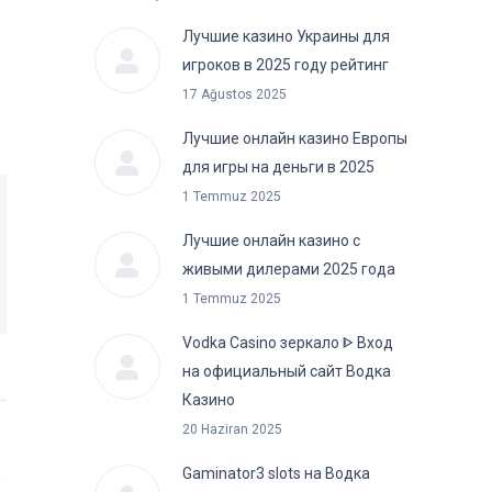
Лучшие казино Украины для
игроков в 2025 году рейтинг
17 Ağustos 2025
Лучшие онлайн казино Европы
для игры на деньги в 2025
1 Temmuz 2025
Лучшие онлайн казино с
живыми дилерами 2025 года
1 Temmuz 2025
Vodka Casino зеркало ᐈ Вход
на официальный сайт Водка
Казино
20 Haziran 2025
Gaminator3 slots на Водка