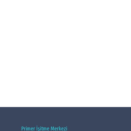
Primer İşitme Merkezi