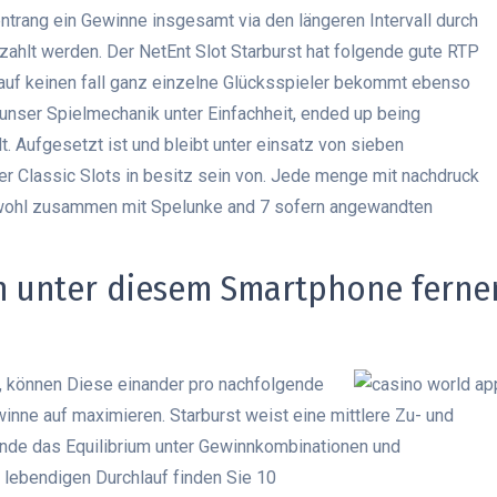
ntrang ein Gewinne insgesamt via den längeren Intervall durch
hlt werden. Der NetEnt Slot Starburst hat folgende gute RTP
auf keinen fall ganz einzelne Glücksspieler bekommt ebenso
 unser Spielmechanik unter Einfachheit, ended up being
. Aufgesetzt ist und bleibt unter einsatz von sieben
r Classic Slots in besitz sein von. Jede menge mit nachdruck
 wohl zusammen mit Spelunke and 7 sofern angewandten
 unter diesem Smartphone ferne
n, können Diese einander pro nachfolgende
inne auf maximieren. Starburst weist eine mittlere Zu- und
ende das Equilibrium unter Gewinnkombinationen und
 lebendigen Durchlauf finden Sie 10