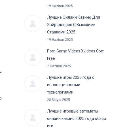
19 Haziran 2025
Лучшие Онлайн Казино Для
Хайроллеров С Высокими
Ставками 2025
19 Haziran 2025
Porn Game Videos Xvideos Com
Free
7 Haziran 2025
r
Лучшие игры 2025 года с
инновационными
технологиями
28 Mayıs 2025
Лучшие игровые автоматы
онлайн казино 2025 года обзор
игр