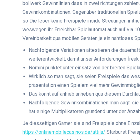
bollwerk Gewinnlinien dass in zwei richtungen zahlen
Gewinnkombinationen. Gegenüber traditionellen Spiel
so Die leser keine Freispiele inside Streuungen initii
weswegen ihr Erreichbar Spielautomat auch auf via 10
Vereinbarkeit qua mobilen Geräten je ein nahtloses S
Nachfolgende Variationen attestieren die dauerhaft
weiterentwickelt, damit unser Anforderungen freak
Nomini punktet unter einsatz von der breiten Spiel
Wirklich so man sagt, sie seien Freispiele das we
präsentation einen Spielern viel mehr Gewinnmögli
Das könnt auf anhieb anheben qua diesem Durchlau
Nachfolgende Gewinnkombinationen man sagt, sie 
hat einige Multiplikatoren gründend unter der Anz
Je diesseitigen Gamer sie sind Freispiele ohne Einza
https://onlinemobilecasinos.de/attila/
Starburst Freis