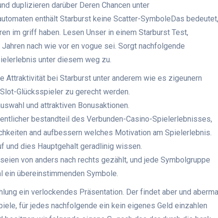
und duplizieren darüber Deren Chancen unter
automaten enthält Starburst keine Scatter-SymboleDas bedeutet
eren im griff haben. Lesen Unser in einem Starburst Test,
 Jahren nach wie vor en vogue sei. Sorgt nachfolgende
pielerlebnis unter diesem weg zu.
e Attraktivität bei Starburst unter anderem wie es zigeunern
 Slot-Glücksspieler zu gerecht werden.
auswahl und attraktiven Bonusaktionen.
sentlicher bestandteil des Verbunden-Casino-Spielerlebnisses,
chkeiten and aufbessern welches Motivation am Spielerlebnis.
f und dies Hauptgehalt geradlinig wissen.
seien von anders nach rechts gezählt, und jede Symbolgruppe
ahl ein übereinstimmenden Symbole.
hlung ein verlockendes Präsentation. Der findet aber und aberma
piele, für jedes nachfolgende ein kein eigenes Geld einzahlen