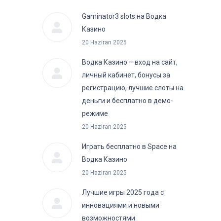
Gaminator3 slots на Водка
Казино
20 Haziran 2025
Водка Казино – вход на сайт,
личный кабинет, бонусы за
регистрацию, лучшие слоты на
деньги и бесплатно в демо-
режиме
20 Haziran 2025
Играть бесплатно в Space на
Водка Казино
20 Haziran 2025
Лучшие игры 2025 года с
инновациями и новыми
возможностями