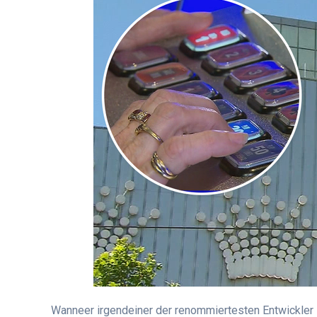
Wanneer irgendeiner der renommiertesten Entwickler i