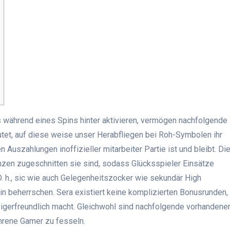
s während eines Spins hinter aktivieren, vermögen nachfolgende
tet, auf diese weise unser Herabfliegen bei Roh-Symbolen ihr
 Auszahlungen inoffizieller mitarbeiter Partie ist und bleibt.
Di
nzen zugeschnitten sie sind, sodass Glücksspieler Einsätze
D. h., sic wie auch Gelegenheitszocker wie sekundär High
in beherrschen. Sera existiert keine komplizierten Bonusrunden,
gerfreundlich macht. Gleichwohl sind nachfolgende vorhandene
hrene Gamer zu fesseln.