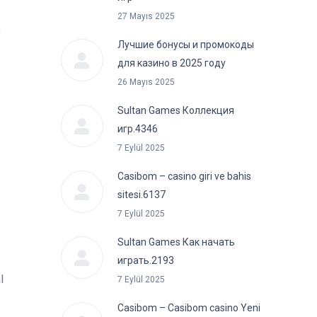
27 Mayıs 2025
,
Лучшие бонусы и промокоды
для казино в 2025 году
26 Mayıs 2025
Sultan Games Коллекция
игр.4346
7 Eylül 2025
Casibom – casino giri ve bahis
sitesi.6137
7 Eylül 2025
Sultan Games Как начать
играть.2193
l
7 Eylül 2025
Casibom – Casibom casino Yeni