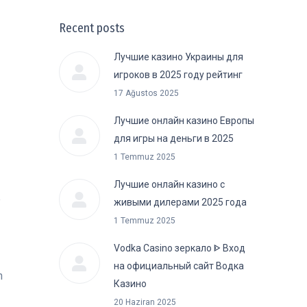
Recent posts
Лучшие казино Украины для
игроков в 2025 году рейтинг
17 Ağustos 2025
Лучшие онлайн казино Европы
для игры на деньги в 2025
1 Temmuz 2025
Лучшие онлайн казино с
e
живыми дилерами 2025 года
1 Temmuz 2025
Vodka Casino зеркало ᐈ Вход
на официальный сайт Водка
n
Казино
20 Haziran 2025