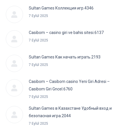
Sultan Games Коллекция игр.4346
7 Eylül 2025
Casibom – casino giri ve bahis sitesi.6137
7 Eylül 2025
Sultan Games Как начать играть.2193
7 Eylül 2025
Casibom – Casibom casino Yeni Giri Adresi –
Casibom Giri Gncel.6760
7 Eylül 2025
Sultan Games в Казахстане Удобный вход и
безопасная игра.2044
7 Eylül 2025