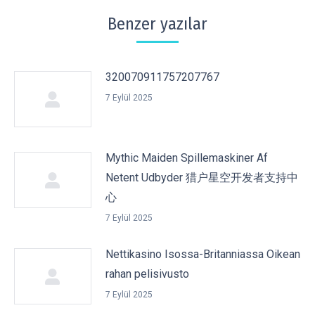
Benzer yazılar
320070911757207767
7 Eylül 2025
Mythic Maiden Spillemaskiner Af
Netent Udbyder 猎户星空开发者支持中
心
7 Eylül 2025
Nettikasino Isossa-Britanniassa Oikean
rahan pelisivusto
7 Eylül 2025