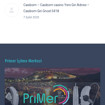
Casibom – Casibom casino Yeni Giri Adresi –
Casibom Giri Gncel.5418
7 Eylül 2025
Primer İşitme Merkezi