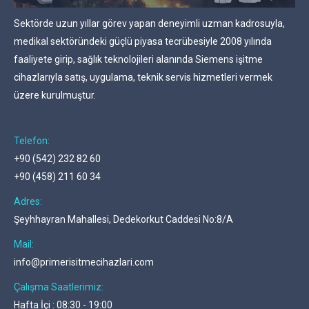
Sektörde uzun yıllar görev yapan deneyimli uzman kadrosuyla,
medikal sektöründeki güçlü piyasa tecrübesiyle 2008 yılında
faaliyete girip, sağlık teknolojileri alanında Siemens işitme
cihazlarıyla satış, uygulama, teknik servis hizmetleri vermek
üzere kurulmuştur.
Telefon:
+90 (542) 232 82 60
+90 (458) 211 60 34
Adres:
Şeyhhayran Mahallesi, Dedekorkut Caddesi No:8/A
Mail:
info@primerisitmecihazlari.com
Çalışma Saatlerimiz:
Hafta İçi : 08:30 - 19:00