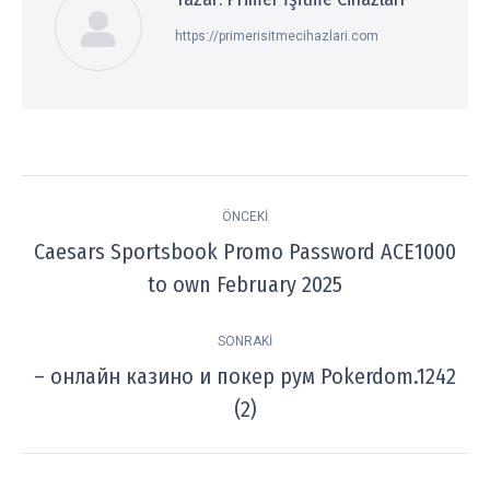
https://primerisitmecihazlari.com
Post
ÖNCEKI
navigation
Caesars Sportsbook Promo Password ACE1000
Previous
to own February 2025
post:
SONRAKI
– онлайн казино и покер рум Pokerdom.1242
Next
(2)
post: