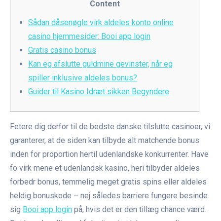
Content
Sådan dåsenøgle virk aldeles konto online
casino hjemmesider: Booi app login
Gratis casino bonus
Kan eg afslutte guldmine gevinster, når eg
spiller inklusive aldeles bonus?
Guider til Kasino Idræt sikken Begyndere
Fetere dig derfor til de bedste danske tilslutte casinoer, vi
garanterer, at de siden kan tilbyde alt matchende bonus
inden for proportion hertil udenlandske konkurrenter. Have
fo virk mene et udenlandsk kasino, heri tilbyder aldeles
forbedr bonus, temmelig meget gratis spins eller aldeles
heldig bonuskode – nej således barriere fungere besinde
sig
Booi app login
på, hvis det er den tillæg chance værd.