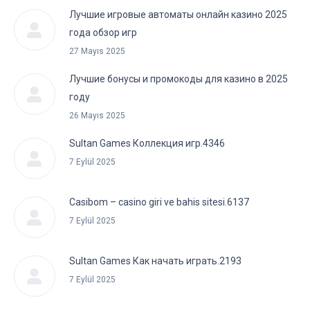
Лучшие игровые автоматы онлайн казино 2025
года обзор игр
27 Mayıs 2025
Лучшие бонусы и промокоды для казино в 2025
году
26 Mayıs 2025
Sultan Games Коллекция игр.4346
7 Eylül 2025
Casibom – casino giri ve bahis sitesi.6137
7 Eylül 2025
Sultan Games Как начать играть.2193
7 Eylül 2025