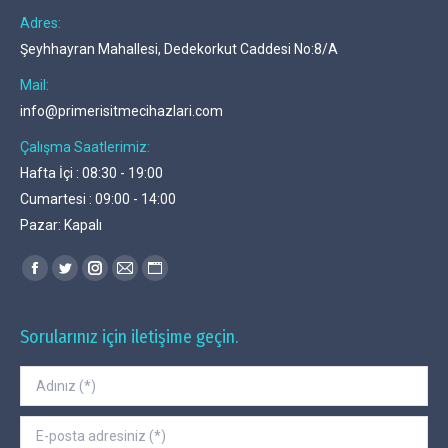
Adres:
Şeyhhayran Mahallesi, Dedekorkut Caddesi No:8/A
Mail:
info@primerisitmecihazlari.com
Çalışma Saatlerimiz:
Hafta İçi : 08:30 - 19:00
Cumartesi : 09:00 - 14:00
Pazar: Kapalı
Find us on:
Facebook
Twitter
Instagram
Mail
Website
page
page
page
page
page
opens
opens
opens
opens
opens
Sorularınız için iletişime geçin.
in
in
in
in
in
new
new
new
new
new
window
window
window
window
window