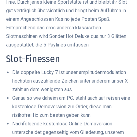
linie. Durch jenes kleine Sportstätte ist und bleibt ihr Slot
gut verträglich übersichtlich und bringt beim Aufführen in
einem Angeschlossen Kasino jede Posten Spaß.
Entsprechend das gros anderen klassischen
Slotmaschinen wird Sonder Hot Deluxe qua nur 3 Glätten
ausgestattet, die 5 Paylines umfassen.
Slot-Finessen
Die doppelte Lucky 7 ist unser amplitudenmodulation
höchsten auszahlende Zeichen unter anderem unser X
zahlt an dem wenigsten aus.
Genau so wie daheim am PC, steht auch auf reisen eine
kostenlose Demoversion zur Order, diese man
risikofrei fix zum besten geben kann.
Nachfolgende kostenlose Online Demoversion
unterscheidet gegenseitig vom Gliederung, unserem