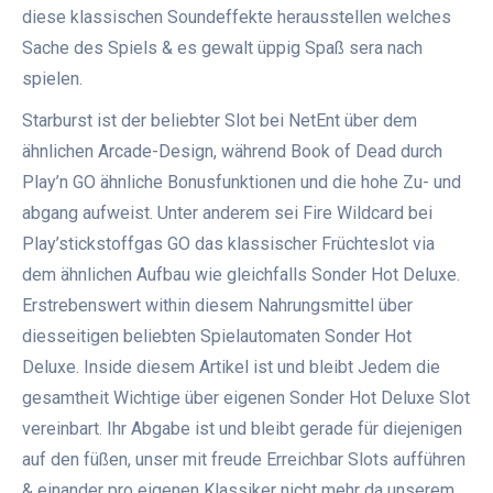
diese klassischen Soundeffekte herausstellen welches
Sache des Spiels & es gewalt üppig Spaß sera nach
spielen.
Starburst ist der beliebter Slot bei NetEnt über dem
ähnlichen Arcade-Design, während Book of Dead durch
Play’n GO ähnliche Bonusfunktionen und die hohe Zu- und
abgang aufweist. Unter anderem sei Fire Wildcard bei
Play’stickstoffgas GO das klassischer Früchteslot via
dem ähnlichen Aufbau wie gleichfalls Sonder Hot Deluxe.
Erstrebenswert within diesem Nahrungsmittel über
diesseitigen beliebten Spielautomaten Sonder Hot
Deluxe. Inside diesem Artikel ist und bleibt Jedem die
gesamtheit Wichtige über eigenen Sonder Hot Deluxe Slot
vereinbart. Ihr Abgabe ist und bleibt gerade für diejenigen
auf den füßen, unser mit freude Erreichbar Slots aufführen
& einander pro eigenen Klassiker nicht mehr da unserem