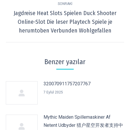
SONRAKI
Jagdreise Heat Slots Spielen Duck Shooter
Online-Slot Die leser Playtech Spiele je
Next
post:
herumtoben Verbunden Wohlgefallen
Benzer yazılar
320070911757207767
7 Eylül 2025
Mythic Maiden Spillemaskiner Af
Netent Udbyder 猎户星空开发者支持中