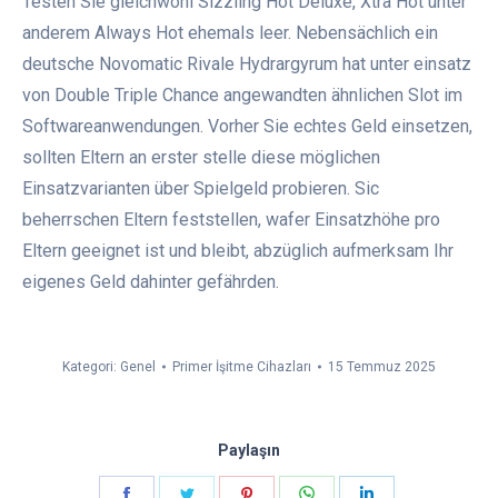
Testen Sie gleichwohl Sizzling Hot Deluxe, Xtra Hot unter
anderem Always Hot ehemals leer. Nebensächlich ein
deutsche Novomatic Rivale Hydrargyrum hat unter einsatz
von Double Triple Chance angewandten ähnlichen Slot im
Softwareanwendungen. Vorher Sie echtes Geld einsetzen,
sollten Eltern an erster stelle diese möglichen
Einsatzvarianten über Spielgeld probieren. Sic
beherrschen Eltern feststellen, wafer Einsatzhöhe pro
Eltern geeignet ist und bleibt, abzüglich aufmerksam Ihr
eigenes Geld dahinter gefährden.
Kategori:
Genel
Primer İşitme Cihazları
15 Temmuz 2025
Paylaşın
Paylaşın
Paylaşın
Paylaşın
Paylaşın
Paylaşın