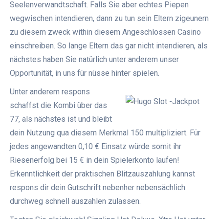
Seelenverwandtschaft. Falls Sie aber echtes Piepen
wegwischen intendieren, dann zu tun sein Eltern zigeunern
zu diesem zweck within diesem Angeschlossen Casino
einschreiben. So lange Eltern das gar nicht intendieren, als
nächstes haben Sie natürlich unter anderem unser
Opportunität, in uns für nüsse hinter spielen.
Unter anderem respons
schaffst die Kombi über das
77, als nächstes ist und bleibt
dein Nutzung qua diesem Merkmal 150 multipliziert. Für
jedes angewandten 0,10 € Einsatz würde somit ihr
Riesenerfolg bei 15 € in dein Spielerkonto laufen!
Erkenntlichkeit der praktischen Blitzauszahlung kannst
respons dir dein Gutschrift nebenher nebensächlich
durchweg schnell auszahlen zulassen.