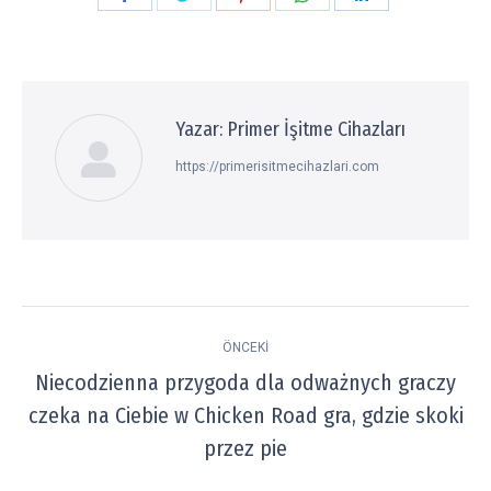
Facebook
Twitter
Pinterest
WhatsApp
LinkedIn
Yazar:
Primer İşitme Cihazları
https://primerisitmecihazlari.com
Post
ÖNCEKI
navigation
Niecodzienna przygoda dla odważnych graczy
czeka na Ciebie w Chicken Road gra, gdzie skoki
Previous
post:
przez pie