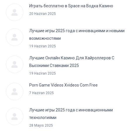
Играть бесплатно в Space на Водка Казино
20 Haziran 2025
Лучшие игры 2025 года с инновациями и новыми
возможностями
19 Haziran 2025
Лучшие Онлайн Казино Для Хайроллеров С
Высокими Ставками 2025
19 Haziran 2025
Porn Game Videos Xvideos Com Free
7 Haziran 2025
Лучшие игры 2025 года с инновационными
технологиями
28 Mayıs 2025