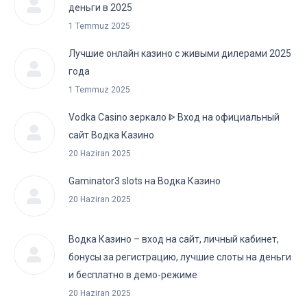
деньги в 2025
1 Temmuz 2025
Лучшие онлайн казино с живыми дилерами 2025
года
1 Temmuz 2025
Vodka Casino зеркало ᐈ Вход на официальный
сайт Водка Казино
20 Haziran 2025
Gaminator3 slots на Водка Казино
20 Haziran 2025
Водка Казино – вход на сайт, личный кабинет,
бонусы за регистрацию, лучшие слоты на деньги
и бесплатно в демо-режиме
20 Haziran 2025