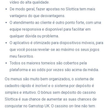
vídeo do alta qualidade.
De modo geral, fazer apostas no Slottica tem mais
vantagens do que desvantagens.
O atendimento ao cliente é outro ponto forte, com uma
equipe responsiva e disponível para facilitar em
qualquer dúvida ou problema.
O aplicativo é otimizado para dispositivos móveis, para
que você possa revelar-se ao máximo os seus jogos
meu favoritos.
Todos os maiores torneios são cobertos pela
plataforma e as odds por vezes são acima da média.
Os menus são muito bem organizados, o sistema de
cadastro rápido é incrível e o sistema por depósito é
simples e intuitivo. O bônus sem depósito do cassino
Slottica é sua chance de aumentar as suas chances de
conquistar no Gamstop UK. O cassino on-line não tem