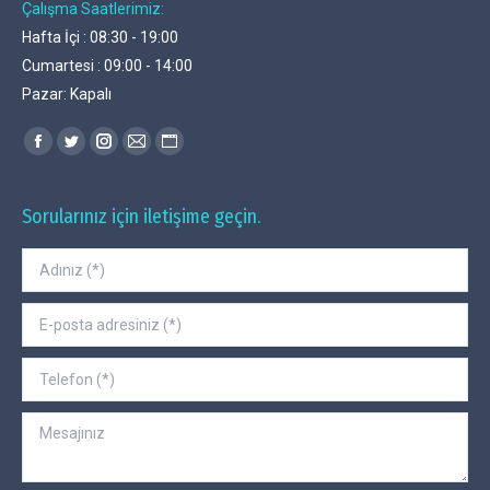
Çalışma Saatlerimiz:
Hafta İçi : 08:30 - 19:00
Cumartesi : 09:00 - 14:00
Pazar: Kapalı
Find us on:
Facebook
Twitter
Instagram
Mail
Website
page
page
page
page
page
opens
opens
opens
opens
opens
Sorularınız için iletişime geçin.
in
in
in
in
in
new
new
new
new
new
window
window
window
window
window