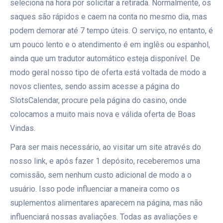
seleciona na hora por solicitar a retirada. Normalmente, os
saques são rápidos e caem na conta no mesmo dia, mas
podem demorar até 7 tempo úteis. O serviço, no entanto, é
um pouco lento e o atendimento é em inglês ou espanhol,
ainda que um tradutor automático esteja disponível. De
modo geral nosso tipo de oferta está voltada de modo a
novos clientes, sendo assim acesse a página do
SlotsCalendar, procure pela página do casino, onde
colocamos a muito mais nova e válida oferta de Boas
Vindas.
Para ser mais necessário, ao visitar um site através do
nosso link, e após fazer 1 depósito, receberemos uma
comissão, sem nenhum custo adicional de modo a o
usuário. Isso pode influenciar a maneira como os
suplementos alimentares aparecem na página, mas não
influenciará nossas avaliações. Todas as avaliações e