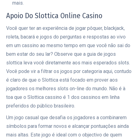
mais.
Apoio Do Slottica Online Casino
Você quer ter an experiência de jogar pôquer, blackjack,
roleta, bacará e jogos do perguntas e respostas ao vivo
em um cassino ao mesmo tempo em que você não sai do
bem estar do seu lar? Observe que a guia de jogos
slottica leva você diretamente aos mais esperados slots.
Você pode vir a filtrar os jogos por categoria aqui, contudo
é claro de que o Slottica está focado em prover aos
jogadores os melhores slots on-line do mundo. Não é à
toa que o Slottica cassino é 1 dos cassinos em linha
preferidos do público brasileiro.
Um jogo casual que desafia os jogadores a combinarem
símbolos para formar novos e alcançar pontuações ainda
mais altas. Este jogo é ideal com o objectivo de quem