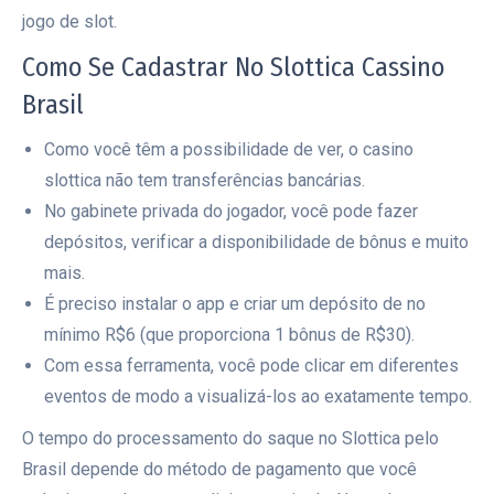
jogo de slot.
Como Se Cadastrar No Slottica Cassino
Brasil
Como você têm a possibilidade de ver, o casino
slottica não tem transferências bancárias.
No gabinete privada do jogador, você pode fazer
depósitos, verificar a disponibilidade de bônus e muito
mais.
É preciso instalar o app e criar um depósito de no
mínimo R$6 (que proporciona 1 bônus de R$30).
Com essa ferramenta, você pode clicar em diferentes
eventos de modo a visualizá-los ao exatamente tempo.
O tempo do processamento do saque no Slottica pelo
Brasil depende do método de pagamento que você