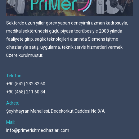
Sektörde uzun yıllar görev yapan deneyimli uzman kadrosuyla,
medikal sektöründeki güçlü piyasa tecrübesiyle 2008 yılında
faaliyete girip, sağlık teknolojileri alanında Siemens işitme
cihazlarıyla satış, uygulama, teknik servis hizmetleri vermek
üzere kurulmuştur.
Telefon:
+90 (542) 232 82 60
+90 (458) 211 60 34
Adres:
Şeyhhayran Mahallesi, Dedekorkut Caddesi No:8/A
Mail:
info@primerisitmecihazlari.com