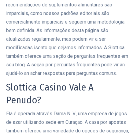
recomendações de suplementos alimentares são
imparciais, como nossos padrões editoriais são
comercialmente imparciais e seguem uma metodologia
bem definida. As informações desta página são
atualizadas regularmente, mas podem vir a ser
modificadas isento que sejamos informados. A Slottica
também oferece uma seção de perguntas frequentes em
seu blog. A seção por perguntas frequentes pode vir an
ajudá-lo an achar respostas para perguntas comuns.
Slottica Casino Vale A
Penudo?
Ela é operada através Dama N. V., uma empresa de jogos
de azar utilizando sede em Curaçao. A casa por apostas
também oferece uma variedade do opções de segurança,