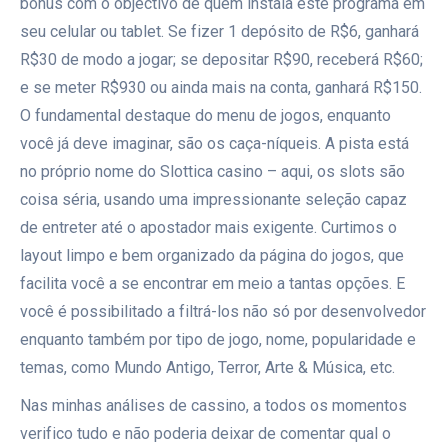
bônus com o objectivo de quem instala este programa em
seu celular ou tablet. Se fizer 1 depósito de R$6, ganhará
R$30 de modo a jogar; se depositar R$90, receberá R$60;
e se meter R$930 ou ainda mais na conta, ganhará R$150.
O fundamental destaque do menu de jogos, enquanto
você já deve imaginar, são os caça-níqueis. A pista está
no próprio nome do Slottica casino – aqui, os slots são
coisa séria, usando uma impressionante seleção capaz
de entreter até o apostador mais exigente. Curtimos o
layout limpo e bem organizado da página do jogos, que
facilita você a se encontrar em meio a tantas opções. E
você é possibilitado a filtrá-los não só por desenvolvedor
enquanto também por tipo de jogo, nome, popularidade e
temas, como Mundo Antigo, Terror, Arte & Música, etc.
Nas minhas análises de cassino, a todos os momentos
verifico tudo e não poderia deixar de comentar qual o