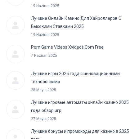
19 Haziran 2025
Лучшие Онлайн Казино Для Хайроллеров С
Высокими Ставками 2025
19 Haziran 2025
Porn Game Videos Xvideos Com Free
7 Haziran 2025
Лучшие игры 2025 года с инновационными
технологиями
28 Mayıs 2025
Лучшие игровые автоматы онлайн казино 2025
года обзор игр
27 Mayıs 2025
Лучшие бонусы и промокоды для казино в 2025