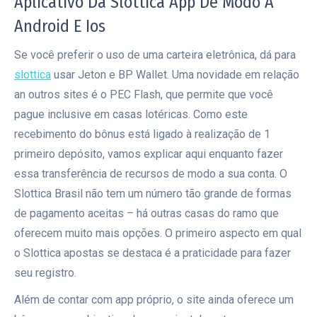
Aplicativo Da Slottica App De Modo A
Android E Ios
Se você preferir o uso de uma carteira eletrônica, dá para
slottica
usar Jeton e BP Wallet. Uma novidade em relação
an outros sites é o PEC Flash, que permite que você
pague inclusive em casas lotéricas. Como este
recebimento do bônus está ligado à realização de 1
primeiro depósito, vamos explicar aqui enquanto fazer
essa transferência de recursos de modo a sua conta. O
Slottica Brasil não tem um número tão grande de formas
de pagamento aceitas – há outras casas do ramo que
oferecem muito mais opções. O primeiro aspecto em qual
o Slottica apostas se destaca é a praticidade para fazer
seu registro.
Além de contar com app próprio, o site ainda oferece um