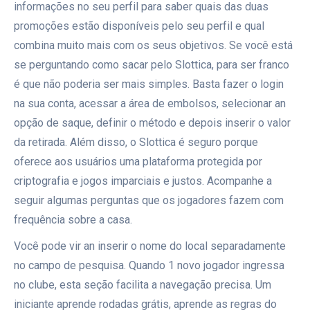
informações no seu perfil para saber quais das duas
promoções estão disponíveis pelo seu perfil e qual
combina muito mais com os seus objetivos. Se você está
se perguntando como sacar pelo Slottica, para ser franco
é que não poderia ser mais simples. Basta fazer o login
na sua conta, acessar a área de embolsos, selecionar an
opção de saque, definir o método e depois inserir o valor
da retirada. Além disso, o Slottica é seguro porque
oferece aos usuários uma plataforma protegida por
criptografia e jogos imparciais e justos. Acompanhe a
seguir algumas perguntas que os jogadores fazem com
frequência sobre a casa.
Você pode vir an inserir o nome do local separadamente
no campo de pesquisa. Quando 1 novo jogador ingressa
no clube, esta seção facilita a navegação precisa. Um
iniciante aprende rodadas grátis, aprende as regras do