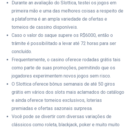
Durante an avaliação do Slottica, testei os jogos em
primeira mão e uma das melhores coisas a respeito de
a plataforma é an ampla variedade de ofertas e
torneios de cassino disponíveis.
Caso o valor do saque supere os R$6000, então o
trâmite é possibilitado a levar até 72 horas para ser
concluído.
Frequentemente, o casino oferece rodadas grátis tais
como parte de suas promoções, permitindo que os
jogadores experimentem novos jogos sem risco.
O Slottica oferece bônus semanais de até 50 giros
grátis em vários dos slots mais aclamados do catálogo
e ainda oferece torneios exclusivos, loterias
premiadas e ofertas sazonais surpresa.
Você pode se divertir com diversas variações de
clássicos como roleta, blackjack, poker e muito muito