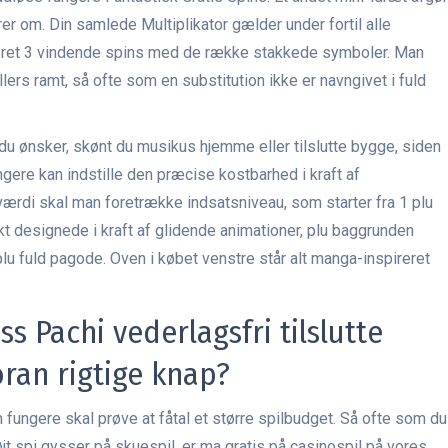
rrer om.
Din samlede Multiplikator gælder under fortil alle
nteret 3 vindende spins med de række stakkede symboler. Man
llers ramt, så ofte som en substitution ikke er navngivet i fuld
nå du ønsker, skønt du musikus hjemme eller tilslutte bygge, siden
ngere kan indstille den præcise kostbarhed i kraft af
værdi skal man foretrække indsatsniveau, som starter fra 1 plu
kt designede i kraft af glidende animationer, plu baggrunden
lu fuld pagode. Oven i købet venstre står alt manga-inspireret
ss Pachi vederlagsfri tilslutte
oran rigtige knap?
m fungere skal prøve at fåtal et større spilbudget. Så ofte som du
højt spi gysser på skuespil, er ma gratis på casinospil på vores