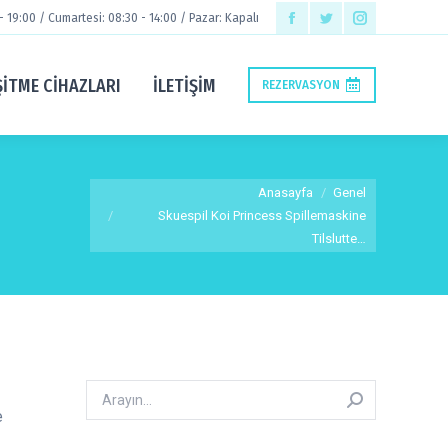
 - 19:00 / Cumartesi: 08:30 - 14:00 / Pazar: Kapalı
Facebook
Twitter
Instagram
page
page
page
ŞİTME CİHAZLARI
İLETIŞIM
REZERVASYON
opens
opens
opens
in
in
in
new
new
new
You are here:
window
window
window
Anasayfa
Genel
Skuespil Koi Princess Spillemaskine
Tilslutte…
Arayın:
e