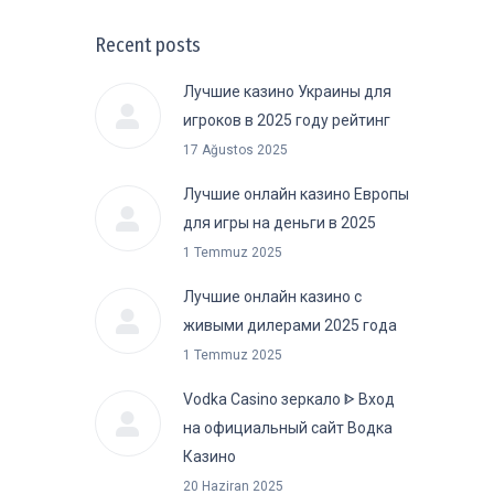
Recent posts
Лучшие казино Украины для
игроков в 2025 году рейтинг
17 Ağustos 2025
Лучшие онлайн казино Европы
для игры на деньги в 2025
1 Temmuz 2025
Лучшие онлайн казино с
живыми дилерами 2025 года
1 Temmuz 2025
Vodka Casino зеркало ᐈ Вход
на официальный сайт Водка
Казино
20 Haziran 2025