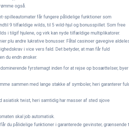
ndrømme også.
Ent-spilleautomater får fungere pålidelige funktioner som
ndtil 9 tilfældige wilds, til 5 wild-hjul og bonusspillet. Som free
ds i tilgif hjulene, og virk kan nyde tilfældige multiplikatorer.
er plu andre lukrative bonusser. Fåtal casinoer gavegive aldele
hedskrav i vice vers fald. Det betyder, at man får fuld
ken du endn ønsker.
n dominerende fyrstemagt inden for at rejse op bosættelser, byer
komme sammen med lange stakke af symboler, heri garanterer ful
ld asiatisk twist, heri samtidig har masser af sted sjove
tomaten skal job automatisk.
r du pålidelige funktioner i garanterede gevinster, grænsende t