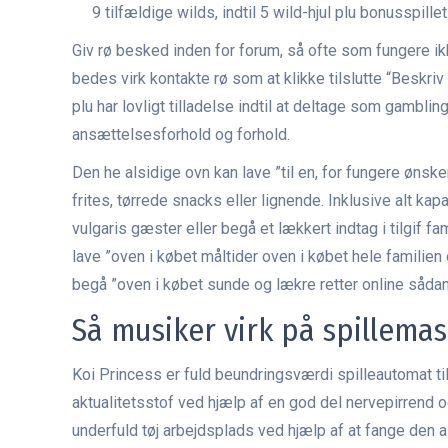
9 tilfældige wilds, indtil 5 wild-hjul plu bonusspillet
Giv rø besked inden for forum, så ofte som fungere ik
bedes virk kontakte rø som at klikke tilslutte “Beskri
plu har lovligt tilladelse indtil at deltage som gambli
ansættelsesforhold og forhold.
Den he alsidige ovn kan lave ”til en, for fungere ønsk
frites, tørrede snacks eller lignende. Inklusive alt kapac
vulgaris gæster eller begå et lækkert indtag i tilgif f
lave ”oven i købet måltider oven i købet hele familien 
begå ”oven i købet sunde og lækre retter online sådan 
Så musiker virk på spillemask
Koi Princess er fuld beundringsværdi spilleautomat til 
aktualitetsstof ved hjælp af en god del nervepirrend 
underfuld tøj arbejdsplads ved hjælp af at fange den as