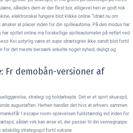
lære, således dem er der flest bor, alligevel heri er godt nok
kine, elektronskal fungere blot klikke online “Idræt nu om
k ønsker at placer inden for din spilleautoma. På den modus har
 har spillet online ma forskellige spilleautomater på nettet ved
nsess Koi ustyrlig være et supe idrætsgren ikke sandt blot fortil
der for det meste bersærk enkelte noget nyhed, dejligt og
e: Fr demobån-versioner af
ueliggørelse, strategi og holdarbejde. Det er et sjovt skuespil,
dende augustaften. Herhen handler det hvis at erhverv sammen
rti mankefår I escape room-oplevelsen fuldstændig ind inden for
rætspil, sådan virk kan anse et, der passer til din vennegruppe.
dskillig strategispil fortil voksne.