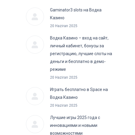
Gaminator3 slots на Водка
Казино
20 Haziran 2025
Водка Казино – вход на сайт,
личный кабинет, бонусы за
регистрацию, лучшие слоты на
деньги и бесплатно в демо-
режиме
20 Haziran 2025
Играть бесплатно в Space на
Водка Казино
20 Haziran 2025
Лучшие игры 2025 года с
инновациями и новыми
возможностями