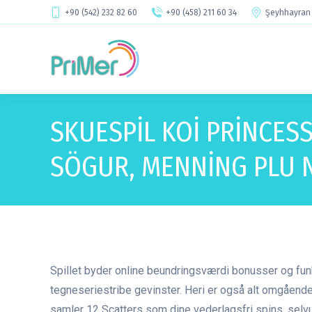
+90 (542) 232 82 60
+90 (458) 211 60 34
Şeyhhayran 
SKUESPIL KOI PRINCESS
SÖGUR, MENNING PLU 
Spillet byder online beundringsværdi bonusser og funkti
tegneseriestribe gevinster. Heri er også alt omgåen
samler 12 Scatters som dine vederlagsfri spins, selvu