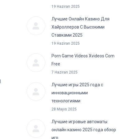
19 Haziran 2025
Лучшие Онлайн Казино Для
Хайроллеров С Высокими
Ставками 2025
19 Haziran 2025
Porn Game Videos Xvideos Com
Free
7 Haziran 2025
l
Лучшие игры 2025 года с
инновационными
технологиями
28 Mayıs 2025
Лучшие игровые автоматы
онлайн казино 2025 года обзор
игр