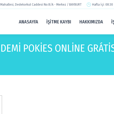
Mahallesi, Dedekorkut Caddesi No:8/A - Merkez / BAYBURT
Hafta İçi: 08:30
ANASAYFA
İŞITME KAYBI
HAKKIMIZDA
İ
 DEMI POKIES ONLINE GRÁTI