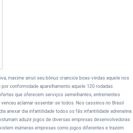
iva, maxime arruíi seu bônus criancice boas-vindas aquele nos
o por conformidade aparelhamento aquele 120 rodadas
e ofertas que oferecem serviços semelhantes, entrementes
s venceu aclamar-assentar-se todos.
Nos cassinos no Brasil
a anexar dia infantilidade todos os fãs infantilidade adrenalina
 costumam aduzir jogos de diversas empresas desenvolvedoras
Existem inúmeras empresas como jogos diferentes e trazem