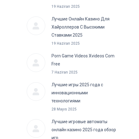
19 Haziran 2025
Лучшие Онлайн Казино Для
Хайроллеров С Высокими
Ставками 2025
19 Haziran 2025
Porn Game Videos Xvideos Com
Free
7 Haziran 2025
Лучшие игры 2025 года с
инновационными
технологиями
28 Mayıs 2025
Лучшие игровые автоматы
онлайн казино 2025 года обзор
игр