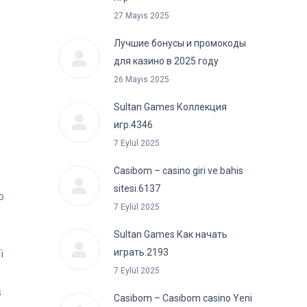
27 Mayıs 2025
Лучшие бонусы и промокоды
для казино в 2025 году
26 Mayıs 2025
Sultan Games Коллекция
игр.4346
7 Eylül 2025
Casibom – casino giri ve bahis
sitesi.6137
7 Eylül 2025
Sultan Games Как начать
играть.2193
i
7 Eylül 2025
s
Casibom – Casibom casino Yeni