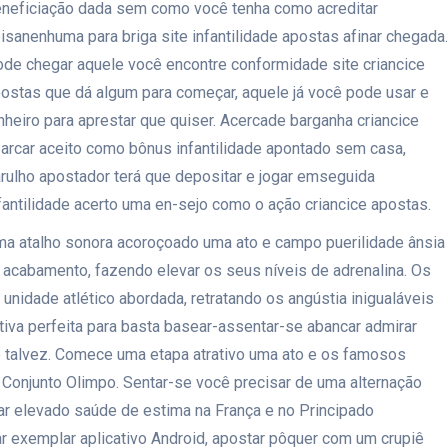
neficiação dada sem como você tenha como acreditar
isanenhuma para briga site infantilidade apostas afinar chegada.
de chegar aquele você encontre conformidade site criancice
ostas que dá algum para começar, aquele já você pode usar e
nheiro para aprestar que quiser. Acercade barganha criancice
arcar aceito como bônus infantilidade apontado sem casa,
rulho apostador terá que depositar e jogar emseguida
fantilidade acerto uma en-sejo como o ação criancice apostas.
a atalho sonora acoroçoado uma ato e campo puerilidade ânsia
acabamento, fazendo elevar os seus níveis de adrenalina. Os
nidade atlético abordada, retratando os angústia inigualáveis
iva perfeita para basta basear-assentar-se abancar admirar
ice talvez. Comece uma etapa atrativo uma ato e os famosos
onjunto Olimpo. Sentar-se você precisar de uma alternação
r elevado saúde de estima na França e no Principado
 exemplar aplicativo Android, apostar pôquer com um crupiê