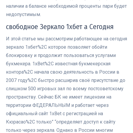
наличии а балансе необходимой проценты пари будет
недопустимым.
свободное Зеркало 1хбет а Сегодня
И этой статье мы рассмотрим работающее на сегодня
зеркало 1хбет%2C которое позволяет обойти
блокировку и продолжит пользоваться услугами
букмекера. 1xBet%2C известная букмекерская
контора%2C начала свою деятельность в России в
2007 году%2C быстро расширив своё присутствие до
слишком 500 игровых зал по всему постсоветскому
пространству. Сейчас БК не имеет лицензии на
территории ФЕДЕРАЛЬНЫМ и работает через
официальный сайт 1xBet с регистрацией на
Кюрасао%2C только” “определяет доступ к сайту
только через зеркала. Однако в России многим