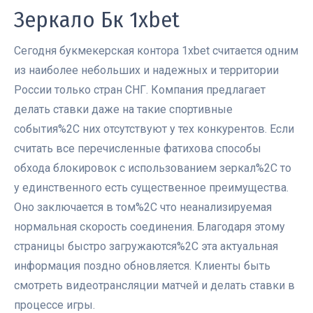
Зеркало Бк 1xbet
Сегодня букмекерская контора 1xbet считается одним
из наиболее небольших и надежных и территории
России только стран СНГ. Компания предлагает
делать ставки даже на такие спортивные
события%2C них отсутствуют у тех конкурентов. Если
считать все перечисленные фатихова способы
обхода блокировок с использованием зеркал%2C то
у единственного есть существенное преимущества.
Оно заключается в том%2C что неанализируемая
нормальная скорость соединения. Благодаря этому
страницы быстро загружаются%2C эта актуальная
информация поздно обновляется. Клиенты быть
смотреть видеотрансляции матчей и делать ставки в
процессе игры.