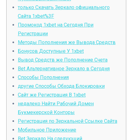
только Скачать Зеркало официального
Сайта 1xbet%3F
Промокод 1xbet на Сегодня При
Регистрации
Методы Пополнения же Вывода Средств
Бонусов Доступные У 1xbet
Вывод Средств же Пополнение Счета
Bet Альтернативное Зеркало в Сегодня
Способы Пополнения
другие Способы Обхода Блокировки
Сайт же Регистрация В 1xbet
недалеко Найти Рабочий Домен
Букмекерской Конторы
Регистрация по Зеркальной Ссылке Сайта
Мобильное Приложение
Bet Зеркало На следующий