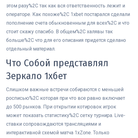
этом разу%2C так как вся ответственность лежит и
операторе. Как похоже%2C 1xbet постарался сделали
пополнение счета обыкновенным для всех%2C и что
стоит скажу спасибо. В общем%2C халявы так
больше%2C что для его описания придется сделано
отдельный материал.
Что Собой представлял
Зеркало 1хбет
Слишком важные встречи собираются с меньшей
росписью%2C которая при что все равно включает
до 500 рынков. При открытии котировок игрок
может показать статистику%2C сетку турнира. Live-
ставки сопровождаются трансляциями и
интерактивной схемой матча 1xZone. Только