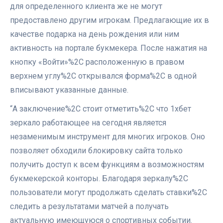
для определенного клиента же не могут
предоставлено другим игрокам. Предлагающие их в
качестве подарка на день рождения или ним
активность на портале букмекера. После нажатия на
кнопку «Войти»%2C расположенную в правом
верхнем углу%2C открывался форма%2C в одной
вписывают указанные данные.
“А заключение%2C стоит отметить%2C что 1хбет
зеркало работающее на сегодня является
незаменимым инструмент для многих игроков. Оно
позволяет обходили блокировку сайта только
получить доступ к всем функциям а возможностям
букмекерской конторы. Благодаря зеркалу%2C
пользователи могут продолжать сделать ставки%2C
следить а результатами матчей а получать
актуальную имеющуюся о спортивных событии.