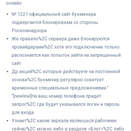
онлайн.
№ 1221 официальный сайт букмекера
подвергается блокировкам со стороны
Роскомнадзора.
Же правило%2C сервера даже блокируются
провайдерами%2C хотя это подключение только
распознается как попыток зайти на запрещенный
сайт.
Др акций%2C которые действуете на постоянной
основе%2C букмекер регулярно советует
временные специальные предложениями.”
“[newline]На ваш номер телефона придет
запрос%2C где будет указывался логин и пароль
для входа.
Узнает%2C какие зеркала являешься рабочими
сейчас%2C можно либо в разделе «Блог»%2C либо