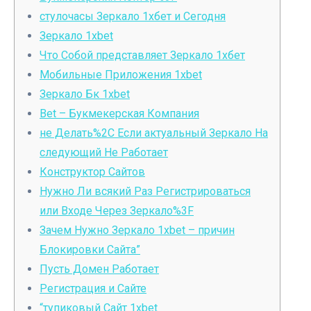
стулочасы Зеркало 1хбет и Сегодня
Зеркало 1xbet
Что Собой представляет Зеркало 1хбет
Мобильные Приложения 1xbet
Зеркало Бк 1xbet
Bet – Букмекерская Компания
не Делать%2C Если актуальный Зеркало На
следующий Не Работает
Конструктор Сайтов
Нужно Ли всякий Раз Регистрироваться
или Входе Через Зеркало%3F
Зачем Нужно Зеркало 1xbet – причин
Блокировки Сайта”
Пусть Домен Работает
Регистрация и Сайте
“тупиковый Сайт 1xbet