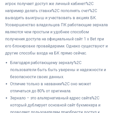
игрок получает доступ же личный кабинет%2C
например делать ставки%2C пополнять счет%2C
выводить выигрыш и участвовать в акциях БК.
Усовершенство владельцев ПК работающие зеркала
являются чем простым и удобнее способом
получения доступа на официальный сайт 1 x Bet при
его блокировке провайдерами. Однако существуют и
другие способы входа на БК прямо сейчас.
Благодаря работающему зеркалу%2C
пользователи быть быть уверены и надежности и
безопасности своих данных.
Отличие только в названии%2C оно может
отличаться до 80% от оригинала.
Зеркало – это альтернативный адрес сайта%2C
который дублирует основной сайт букмекера и
позволяет пользователям приобрести доступ к