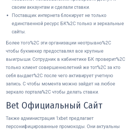
своим аккаунтам и сделали ставки.
Поставщик интернета блокирует не только
единственной ресурс БК%2C только и зеркальные
сайты.
Более того%2C эти организации неотрывно%2C
чтобы букмекер предоставлял все крупные
выигрыши. Сотрудник в кабинетике БК проверит%2C
только клиент совершеннолетний же тот%2C за кто
себя выдает%2C после чего активирует учетную
запись. С чтобы момента можно зайдет на любое
зеркало портала%2C чтобы делать ставки.
Bet Официальный Сайт
Также администрация 1xbet предлагает
персонифицированные промокоды. Они актуальны