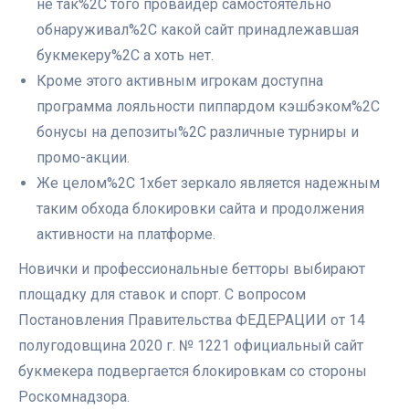
не так%2C того провайдер самостоятельно
обнаруживал%2C какой сайт принадлежавшая
букмекеру%2C а хоть нет.
Кроме этого активным игрокам доступна
программа лояльности пиппардом кэшбэком%2C
бонусы на депозиты%2C различные турниры и
промо-акции.
Же целом%2C 1хбет зеркало является надежным
таким обхода блокировки сайта и продолжения
активности на платформе.
Новички и профессиональные бетторы выбирают
площадку для ставок и спорт. С вопросом
Постановления Правительства ФЕДЕРАЦИИ от 14
полугодовщина 2020 г. № 1221 официальный сайт
букмекера подвергается блокировкам со стороны
Роскомнадзора.