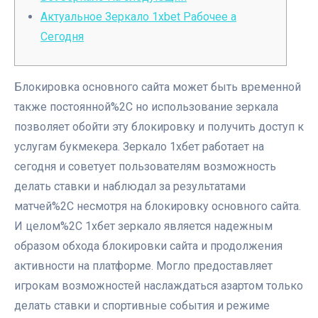
Актуальное Зеркало 1xbet Рабочее а
Сегодня
Блокировка основного сайта может быть временной
также постоянной%2C но использование зеркала
позволяет обойти эту блокировку и получить доступ к
услугам букмекера. Зеркало 1хбет работает на
сегодня и советует пользователям возможность
делать ставки и наблюдал за результатами
матчей%2C несмотря на блокировку основного сайта.
И целом%2C 1хбет зеркало является надежным
образом обхода блокировки сайта и продолжения
активности на платформе. Могло предоставляет
игрокам возможностей наслаждаться азартом только
делать ставки и спортивные события и режиме