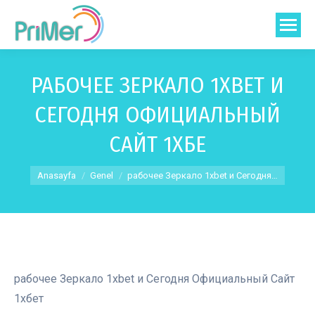
РАБОЧЕЕ ЗЕРКАЛО 1XBET И
СЕГОДНЯ ОФИЦИАЛЬНЫЙ
САЙТ 1ХБЕ
You are here:
Anasayfa
Genel
рабочее Зеркало 1xbet и Сегодня…
рабочее Зеркало 1xbet и Сегодня Официальный Сайт
1хбет