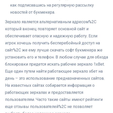
как подписавшись на регулярную рассылку
новостей от букмекера.
Зеркало является альтернативным адресом%2C
который вконец повторяет основной сайт и
обеспечивает опасную и надежную работу. Если
игрок хочешь получить бесперебойный доступ на
сайт%2C же ему лучше скачать софт букмекера же
установить его и телефон. В любом случае для обхода
блокировки придется искать рабочее зеркало 1xBet.
Еще один путем найти работающее зеркало хбет на
день – это использование предназначенных сайтов.
На известных сайтах собирается информация о
работающих зеркалах и предоставляется
пользователям. Часто такие сайты имеют рейтинги
еще отзывы пользователей%2C не позволяет