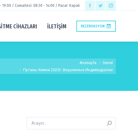
 - 19:00 / Cumartesi: 08:30 - 14:00 / Pazar: Kapalı
Facebook
Twitter
Instagram
page
page
page
ŞİTME CİHAZLARI
İLETIŞIM
REZERVASYON
opens
opens
opens
in
in
in
new
new
new
window
window
window
 are here:
Anasayfa
Genel
Путаны Химки 2025г: Вкушенные Индивидуалки
Arayın: