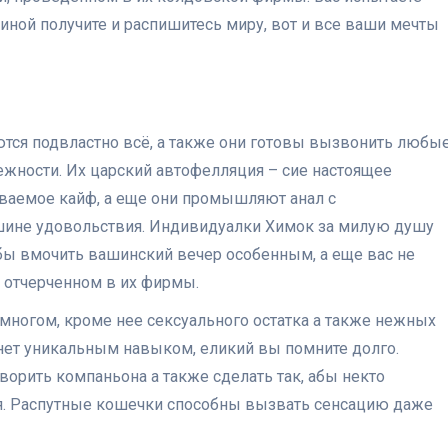
ой получите и распишитесь миру, вот и все ваши мечты
ются подвластно всё, а также они готовы вызвонить любы
ежности. Их царский автофелляция – сие настоящее
ываемое кайф, а еще они промышляют анал с
шине удовольствия. Индивидуалки Химок за милую душу
обы вмочить вашинский вечер особенным, а еще вас не
 отчерченном в их фирмы.
многом, кроме нее сексуального остатка а также нежных
анет уникальным навыком, еликий вы помните долго.
ворить компаньона а также сделать так, абы некто
я. Распутные кошечки способны вызвать сенсацию даже