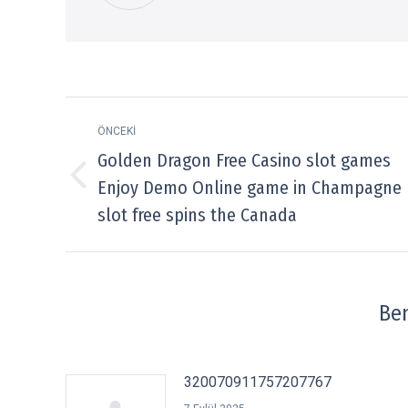
Post
ÖNCEKI
navigation
Golden Dragon Free Casino slot games
Previous
Enjoy Demo Online game in Champagne
post:
slot free spins the Canada
Ben
320070911757207767