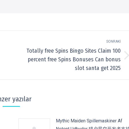
SONRAKI
Totally free Spins Bingo Sites Claim 100
Next
percent free Spins Bonuses Can bonus
post:
slot santa get 2025
zer yazılar
Mythic Maiden Spillemaskiner Af
Netent Udbyder 猎户星空开发者支