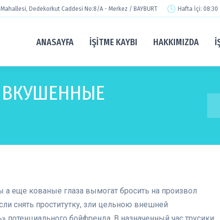
Mahallesi, Dedekorkut Caddesi No:8/A - Merkez / BAYBURT
Hafta İçi: 08:30
ANASAYFA
İŞITME KAYBI
HAKKIMIZDA
İ
: ВКУШЕННЫЕ
You
 а еще кованые глаза вымогат бросить на произвол
сли снять проститутку, зли цельною внешней
ь» потенциального бойфренда. В назначенный час трусики