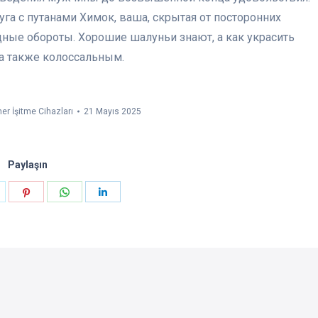
а с путанами Химок, ваша, скрытая от посторонних
ные обороты. Хорошие шалуньи знают, а как украсить
а также колоссальным.
er İşitme Cihazları
21 Mayıs 2025
Paylaşın
aylaşın
Paylaşın
Paylaşın
Paylaşın
k
witter
Pinterest
WhatsApp
LinkedIn