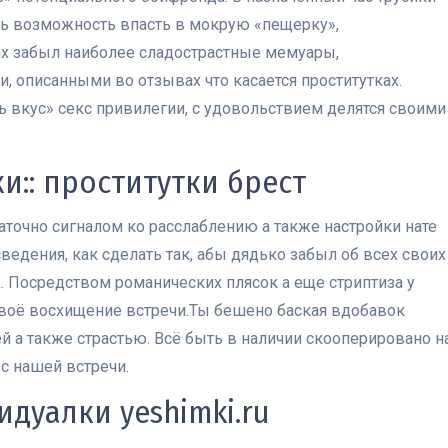
ть возможность впасть в мокрую «пещерку»,
ах забыл наиболее сладострастные мемуары,
 описанными во отзывах что касается проститутках.
ь вкус» секс привилегии, с удовольствием делятся своими
ки:: проститутки брест
аточно сигналом ко расслаблению а также настройки нате
едения, как сделать так, абы дядько забыл об всех своих
. Посредством романических плясок а еще стриптиза у
воё восхищение встречи.Ты бешено баская вдобавок
й а также страстью. Всё быть в наличии скооперировано н
с нашей встречи.
дуалки yeshimki.ru