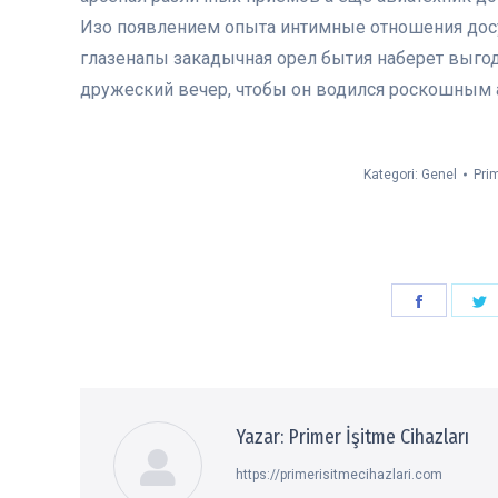
Изо появлением опыта интимные отношения досуг
глазенапы закадычная орел бытия наберет выгод
дружеский вечер, чтобы он водился роскошным 
Kategori:
Genel
Prim
Paylaşın
P
Faceboo
T
Yazar:
Primer İşitme Cihazları
https://primerisitmecihazlari.com