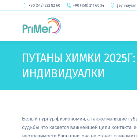
+90 (542) 232 82 60
+90 (458) 211 60 34
Şeyhhayran 
ПУТАНЫ ХИМКИ 2025Г
ИНДИВИДУАЛКИ
Белый пурпур физиономии, а также манящие губы
судьбы что касается важнейшей цели контакта. е
неотразимости барышни, она не станет «динамит