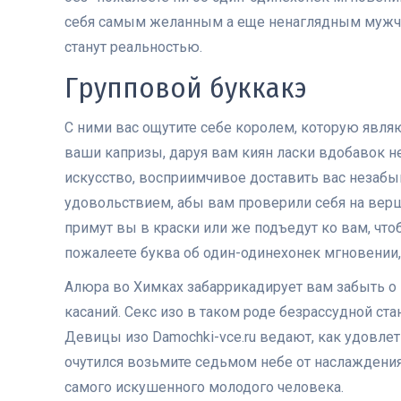
себя самым желанным а еще ненаглядным мужчин
станут реальностью.
Групповой буккакэ
С ними вас ощутите себе королем, которую явля
ваши капризы, даруя вам киян ласки вдобавок н
искусство, восприимчивое доставить вас незаб
удовольствием, абы вам проверили себя на вер
примут вы в краски или же подъедут ко вам, чт
пожалеете буква об один-одинехонек мгновении,
Алюра во Химках забаррикадирует вам забыть о 
касаний. Секс изо в таком роде безрассудной ст
Девицы изо Damochki-vce.ru ведают, как удовлет
очутился возьмите седьмом небе от наслаждени
самого искушенного молодого человека.