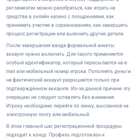
регламентах можно разобраться, как играть на
средства в онлайн казино с поощрениями, как
принимать участие в соревнованиях, как завершить
процесс регистрации или выяснить другие детали.
После завершения ввода формальной анкеты
аккаунт нужно включить. Для такого применяется
особый идентификатор, который пересылается на e-
mail или мобильный номер игрока. Пополнять деньги
на фактический аккаунт разрешается только при
подтверждённом аккаунте. Из-за данной причине эту
операцию не следует оставлять без внимания.
Игроку необходимо перейти по линку, высланной на
электронную почту или мобильный.
В этом главный шаг регистрационной процедуры
подходит к концу. Профиль подготовлен к