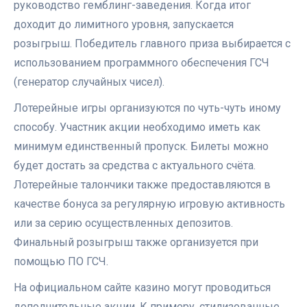
руководство гемблинг-заведения. Когда итог
доходит до лимитного уровня, запускается
розыгрыш. Победитель главного приза выбирается с
использованием программного обеспечения ГСЧ
(генератор случайных чисел).
Лотерейные игры организуются по чуть-чуть иному
способу. Участник акции необходимо иметь как
минимум единственный пропуск. Билеты можно
будет достать за средства с актуального счёта.
Лотерейные талончики также предоставляются в
качестве бонуса за регулярную игровую активность
или за серию осуществленных депозитов.
Финальный розыгрыш также организуется при
помощью ПО ГСЧ.
На официальном сайте казино могут проводиться
дополнительные акции. К примеру, стилизованные