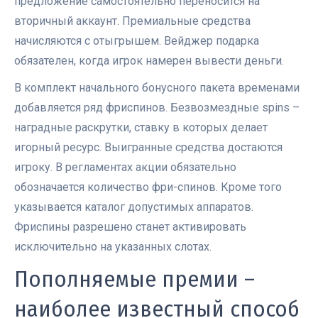
предложение самостоятельно переносится на
вторичный аккаунт. Премиальные средства
начисляются с отыгрышем. Вейджер подарка
обязателен, когда игрок намерен вывести деньги.
В комплект начального бонусного пакета временами
добавляется ряд фриспинов. Безвозмездные spins –
наградные раскрутки, ставку в которых делает
игорный ресурс. Выигранные средства достаются
игроку. В регламентах акции обязательно
обозначается количество фри-спинов. Кроме того
указывается каталог допустимых аппаратов.
Фриспины разрешено станет активировать
исключительно на указанных слотах.
Пополняемые премии –
наиболее известный способ