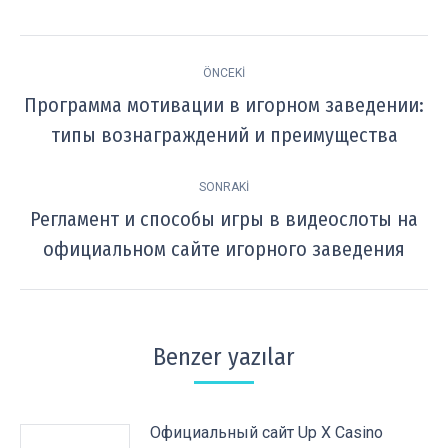
Post
ÖNCEKI
navigation
Программа мотивации в игорном заведении:
Previous
типы вознаграждений и преимущества
post:
SONRAKI
Регламент и способы игры в видеослоты на
Next
официальном сайте игорного заведения
post:
Benzer yazılar
Официальный сайт Up X Casino