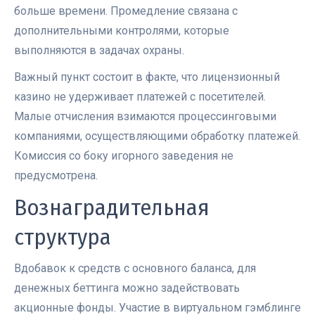
больше времени. Промедление связана с
дополнительными контролями, которые
выполняются в задачах охраны.
Важный пункт состоит в факте, что лицензионный
казино не удерживает платежей с посетителей.
Малые отчисления взимаются процессинговыми
компаниями, осуществляющими обработку платежей.
Комиссия со боку игорного заведения не
предусмотрена.
Вознаградительная
структура
Вдобавок к средств с основного баланса, для
денежных беттинга можно задействовать
акционные фонды. Участие в виртуальном гэмблинге