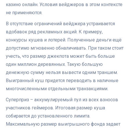
казино онлайн. Условия вейджеров в этом контексте
не применяются.
В отсутствие ограничений вейджера устраивается
вдобавок ряд рекламных акций. К примеру,
конкурсы кушев и лотерей. Полученные деньги ещё
допустимо мгновенно обналичивать. При таком стоит
учесть, что размер джекпота может быть больше
один миллион деревянных. Такую большую
денежную сумму нельзя вывести одним траншем.
Выигранный куш придется переводить в наличные
многочисленными отдельными транзакциями.
Суперприз – аккумулируемый пул из всех взносов
участников геймеров. Итоговая размер куша
собирается до установленного лимита.
Максимальную размер выигрышного фонда задает