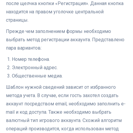
после щелчка кнопки «Регистрация». Данная кнопка
находится на правом уголочке центральной
страницы.
Прежде чем заполнением формы необходимо
выбрать метод регистрации аккаунта. Представлено
пара вариантов:
Номер телефона.
Электронный адрес.
Общественные медиа.
Шаблон нужной сведений зависит от избранного
метода учета. В случае, если гость захотел создать
аккаунт посредством email, необходимо заполнить e-
mail и код доступа. Также необходимо выбрать
валютный тип игрового аккаунта. Схожий алгоритм
операций производится, когда использован метод