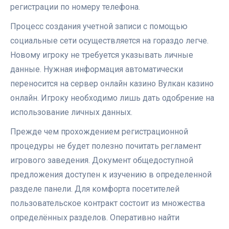
регистрации по номеру телефона.
Процесс создания учетной записи с помощью
социальные сети осуществляется на гораздо легче.
Новому игроку не требуется указывать личные
данные. Нужная информация автоматически
переносится на сервер онлайн казино Вулкан казино
онлайн. Игроку необходимо лишь дать одобрение на
использование личных данных.
Прежде чем прохождением регистрационной
процедуры не будет полезно почитать регламент
игрового заведения. Документ общедоступной
предложения доступен к изучению в определенной
разделе панели. Для комфорта посетителей
пользовательское контракт состоит из множества
определённых разделов. Оперативно найти