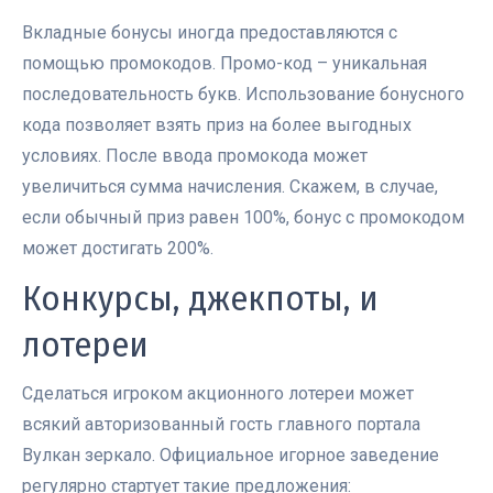
Вкладные бонусы иногда предоставляются с
помощью промокодов. Промо-код – уникальная
последовательность букв. Использование бонусного
кода позволяет взять приз на более выгодных
условиях. После ввода промокода может
увеличиться сумма начисления. Скажем, в случае,
если обычный приз равен 100%, бонус с промокодом
может достигать 200%.
Конкурсы, джекпоты, и
лотереи
Сделаться игроком акционного лотереи может
всякий авторизованный гость главного портала
Вулкан зеркало. Официальное игорное заведение
регулярно стартует такие предложения: