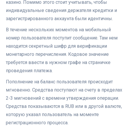
казино. Помимо этого стоит учитывать, чтобы
индивидуальные сведения держателя кредитки и
зарегистрированного аккаунта были идентичны.
В течение нескольких моментов на мобильный
номер пользователя поступит сообщение. Там нем
находится секретный шифр для верификации
монетарного перечисления. Кодовое значение
требуется ввести в нужном графе на страничке
проведения платежа.
Пополнение на баланс пользователя происходит
мгновенно. Средства поступают на счету в пределах
2-3 мигновений с времени утверждения операции.
Средства показываются в RUB или в другой валюте,
которую указал пользователь на моменте
регистрационного процесса.