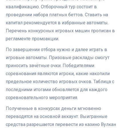
квалификацию. Отборочный тур состоит в
проведении набора платных беттов. Ставить на
капитал рекомендуется в избранные автоматы.
Перечень конкурсных игровых машин прописан в
регламенте промоакции.
По завершении отбора нужно и далее играть в
игровые автоматы. Призовые расклады смогут
приносить зачётные очки. Победителями
соревнования являются игроки, какие накопили
предельное количество игровых очков. Таблица с
последними итогами обновляется для каждого
соревновательного мероприятия.
Полученные в конкурсах деньги мгновенно
переводятся на основной аккаунт. Выигранные
средства разрешается перевести из казино Вулкан