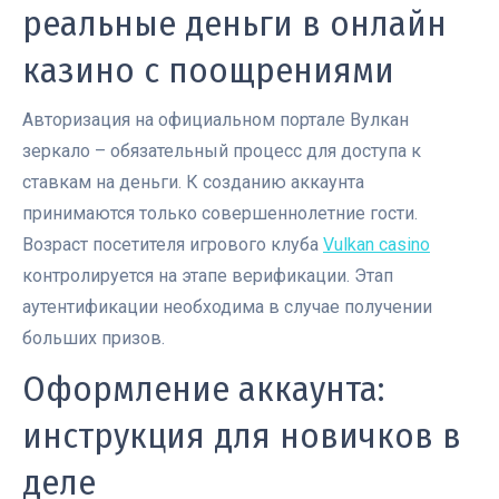
реальные деньги в онлайн
казино с поощрениями
Авторизация на официальном портале Вулкан
зеркало – обязательный процесс для доступа к
ставкам на деньги. К созданию аккаунта
принимаются только совершеннолетние гости.
Возраст посетителя игрового клуба
Vulkan casino
контролируется на этапе верификации. Этап
аутентификации необходима в случае получении
больших призов.
Оформление аккаунта:
инструкция для новичков в
деле