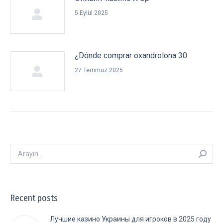
5 Eylül 2025
¿Dónde comprar oxandrolona 30
27 Temmuz 2025
Arayın:
Recent posts
Лучшие казино Украины для игроков в 2025 году