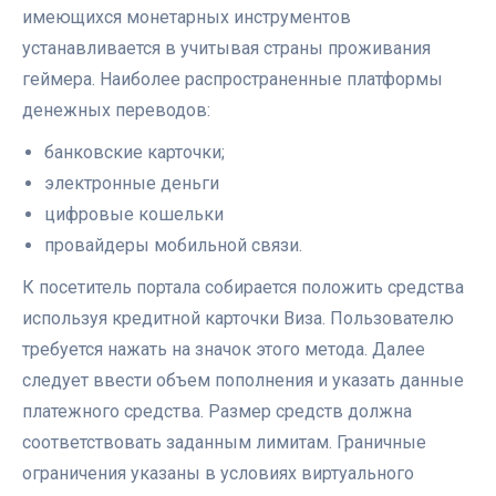
имеющихся монетарных инструментов
устанавливается в учитывая страны проживания
геймера. Наиболее распространенные платформы
денежных переводов:
банковские карточки;
электронные деньги
цифровые кошельки
провайдеры мобильной связи.
К посетитель портала собирается положить средства
используя кредитной карточки Виза. Пользователю
требуется нажать на значок этого метода. Далее
следует ввести объем пополнения и указать данные
платежного средства. Размер средств должна
соответствовать заданным лимитам. Граничные
ограничения указаны в условиях виртуального