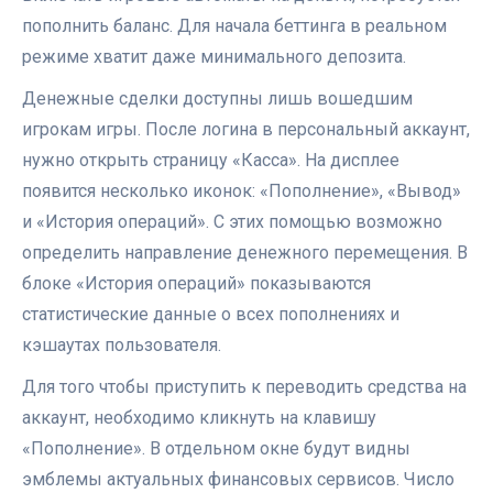
пополнить баланс. Для начала беттинга в реальном
режиме хватит даже минимального депозита.
Денежные сделки доступны лишь вошедшим
игрокам игры. После логина в персональный аккаунт,
нужно открыть страницу «Касса». На дисплее
появится несколько иконок: «Пополнение», «Вывод»
и «История операций». С этих помощью возможно
определить направление денежного перемещения. В
блоке «История операций» показываются
статистические данные о всех пополнениях и
кэшаутах пользователя.
Для того чтобы приступить к переводить средства на
аккаунт, необходимо кликнуть на клавишу
«Пополнение». В отдельном окне будут видны
эмблемы актуальных финансовых сервисов. Число