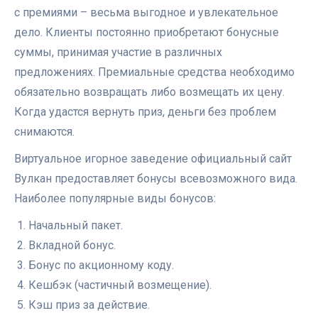
с премиями – весьма выгодное и увлекательное
дело. Клиенты постоянно приобретают бонусные
суммы, принимая участие в различных
предложениях. Премиальные средства необходимо
обязательно возвращать либо возмещать их цену.
Когда удастся вернуть приз, деньги без проблем
снимаются.
Виртуальное игорное заведение официальный сайт
Вулкан предоставляет бонусы всевозможного вида.
Наиболее популярные виды бонусов:
Начальный пакет.
Вкладной бонус.
Бонус по акционному коду.
Кешбэк (частичный возмещение).
Кэш приз за действие.