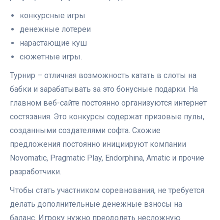
конкурсные игры
денежные лотереи
нарастающие куш
сюжетные игры.
Турнир – отличная возможность катать в слоты на
бабки и зарабатывать за это бонусные подарки. На
главном веб-сайте постоянно организуются интернет
состязания. Это конкурсы содержат призовые пулы,
созданными создателями софта. Схожие
предложения постоянно инициируют компании
Novomatic, Pragmatic Play, Endorphina, Amatic и прочие
разработчики.
Чтобы стать участником соревнования, не требуется
делать дополнительные денежные взносы на
баланс. Игроку нужно преодолеть несложную