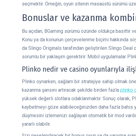
seçmektir. Örneğin, oyun sitenin masaüstü sürümü üzer
Bonuslar ve kazanma kombin
Bu açıdan, BGaming sürümü özünde oldukça basittir ve b
Konu ya da konunun çerçevelenme biçimi hakkında söyl
da Slingo Originals tarafından geliştirilen Slingo Dea
sorumlu bir yaklaşım gerektirir. Mobil uygulamalar Plinko
Plinko nedir ve casino oyunlarıyla iliş
Plinko oynarken, sağlam bir stratejiye sahip olmak önem
kazanma şansını artıracak şekilde birden fazla
plinko 
yüksek değerli slotlara odaklanmaktır. Sonuç olarak, 
kaybetmeyi göze alabileceğinizden daha fazla bahis y
düşmesini izlemenizi sağlayan otomatik bir mod vardır.
yararlı olabilir.
Sizi neşelendirecek bir bonus oyun ya da yarışma sun