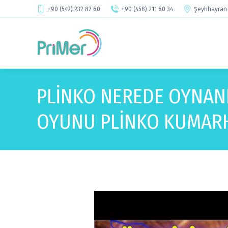
+90 (542) 232 82 60
+90 (458) 211 60 34
Şeyhhayran 
PLINKO NEREDE OYNAN
OYUNU PLINKO KUMAR