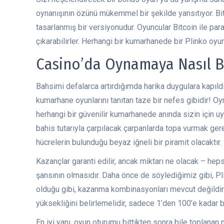
oynanışının özünü mükemmel bir şekilde yansıtıyor. Bitc
tasarlanmış bir versiyonudur. Oyuncular Bitcoin ile para
çıkarabilirler. Herhangi bir kumarhanede bir Plinko oyu
Casino’da Oynamaya Nasıl B
Bahsimi defalarca artırdığımda harika duygulara kapıld
kumarhane oyunlarını tanıtan taze bir nefes gibidir! Oyn
herhangi bir güvenilir kumarhanede anında sizin için uy
bahis tutarıyla çarpılacak çarpanlarda topa vurmak gere
hücrelerin bulunduğu beyaz iğneli bir piramit olacaktır.
Kazançlar garanti edilir, ancak miktarı ne olacak – he
şansının olmasıdır. Daha önce de söylediğimiz gibi, Pl
olduğu gibi, kazanma kombinasyonları mevcut değildir.
yüksekliğini belirlemelidir, sadece 1’den 100’e kadar b
En iyi yanı, oyun oturumu bittikten sonra bile toplana