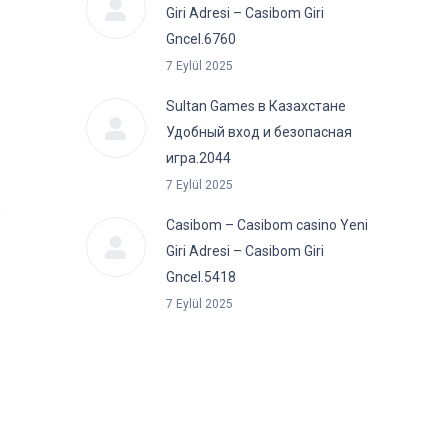
Giri Adresi – Casibom Giri
Gncel.6760
7 Eylül 2025
Sultan Games в Казахстане
Удобный вход и безопасная
игра.2044
7 Eylül 2025
e
Casibom – Casibom casino Yeni
Giri Adresi – Casibom Giri
Gncel.5418
7 Eylül 2025