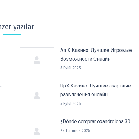
zer yazılar
Ап Х Казино: Лучшие Игровые
Возможности Онлайн
5 Eylül 2025
е
UpX Казино: Лучшие азартные
развлечения онлайн
5 Eylül 2025
¿Dónde comprar oxandrolona 30
27 Temmuz 2025