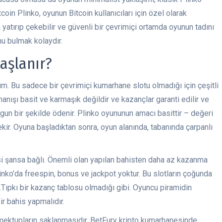
oin Plinko, oyunun Bitcoin kullanıcıları için özel olarak
 yatırıp çekebilir ve güvenli bir çevrimiçi ortamda oyunun tadını
nu bulmak kolaydır.
aşlanır?
ım. Bu sadece bir çevrimiçi kumarhane slotu olmadığı için çeşitli
anışı basit ve karmaşık değildir ve kazançlar garanti edilir ve
gun bir şekilde ödenir. Plinko oyununun amacı basittir – değeri
kir. Oyuna başladıktan sonra, oyun alanında, tabanında çarpanlı
psi şansa bağlı. Önemli olan yapılan bahisten daha az kazanma
inko’da freespin, bonus ve jackpot yoktur. Bu slotların çoğunda
Tıpkı bir kazanç tablosu olmadığı gibi. Oyuncu piramidin
ir bahis yapmalıdır.
n mektupların saklanmasıdır. BetFury kripto kumarhanesinde