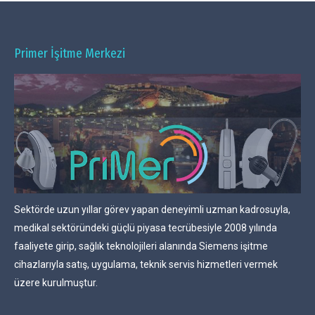
Primer İşitme Merkezi
Sektörde uzun yıllar görev yapan deneyimli uzman kadrosuyla,
medikal sektöründeki güçlü piyasa tecrübesiyle 2008 yılında
faaliyete girip, sağlık teknolojileri alanında Siemens işitme
cihazlarıyla satış, uygulama, teknik servis hizmetleri vermek
üzere kurulmuştur.