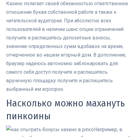
Казино полагает своей обязанностью ответственное
отношение буква собственной работе а также к
читательской аудитории. При абсолютно всех
пользователей в наличии шанс опции ограничений
получите и распишитесь депозитные взносы,
значение определенных сумм вдобавок на время,
отчерченное во нашем игорный дом. В дополнение,
браузер надеюсь автономно заблокировать для
самого себя доступ получите и распишитесь
врученную площадку получите и распишитесь
выбранный им агросрок.
Насколько можно махануть
пинкоины
Например, в