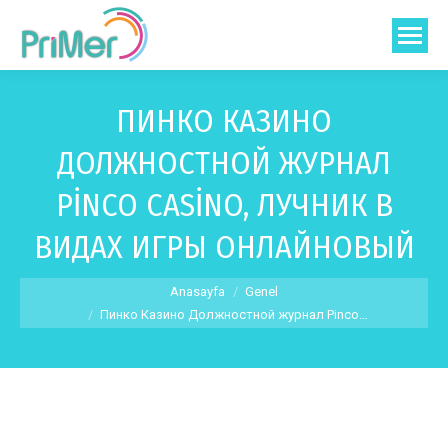
ПИНКО КАЗИНО
ДОЛЖНОСТНОЙ ЖУРНАЛ
PINCO CASINO, ЛУЧНИК В
ВИДАХ ИГРЫ ОНЛАЙНОВЫЙ
You are here:
Anasayfa
Genel
Пинко Казино Должностной журнал Pinco…