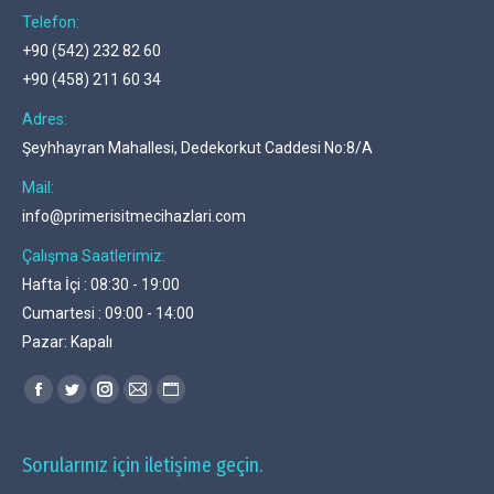
Telefon:
+90 (542) 232 82 60
+90 (458) 211 60 34
Adres:
Şeyhhayran Mahallesi, Dedekorkut Caddesi No:8/A
Mail:
info@primerisitmecihazlari.com
Çalışma Saatlerimiz:
Hafta İçi : 08:30 - 19:00
Cumartesi : 09:00 - 14:00
Pazar: Kapalı
Find us on:
Facebook
Twitter
Instagram
Mail
Website
page
page
page
page
page
opens
opens
opens
opens
opens
Sorularınız için iletişime geçin.
in
in
in
in
in