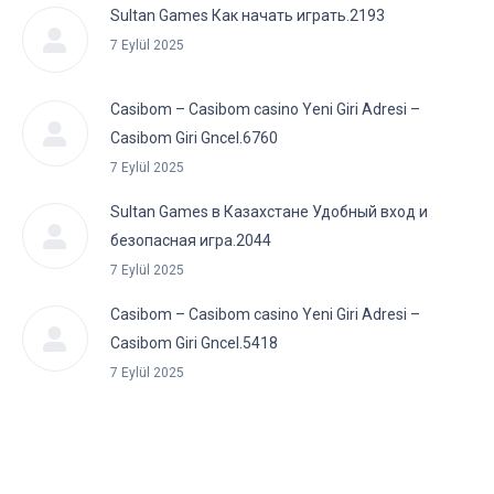
Sultan Games Как начать играть.2193
7 Eylül 2025
Casibom – Casibom casino Yeni Giri Adresi –
Casibom Giri Gncel.6760
7 Eylül 2025
Sultan Games в Казахстане Удобный вход и
безопасная игра.2044
7 Eylül 2025
Casibom – Casibom casino Yeni Giri Adresi –
Casibom Giri Gncel.5418
7 Eylül 2025