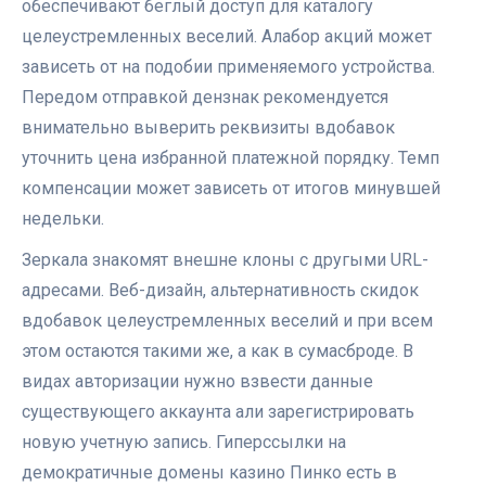
обеспечивают беглый доступ для каталогу
целеустремленных веселий. Алабор акций может
зависеть от на подобии применяемого устройства.
Передом отправкой дензнак рекомендуется
внимательно выверить реквизиты вдобавок
уточнить цена избранной платежной порядку. Темп
компенсации может зависеть от итогов минувшей
недельки.
Зеркала знакомят внешне клоны с другыми URL-
адресами. Веб-дизайн, альтернативность скидок
вдобавок целеустремленных веселий и при всем
этом остаются такими же, а как в сумасброде. В
видах авторизации нужно взвести данные
существующего аккаунта али зарегистрировать
новую учетную запись. Гиперссылки на
демократичные домены казино Пинко есть в