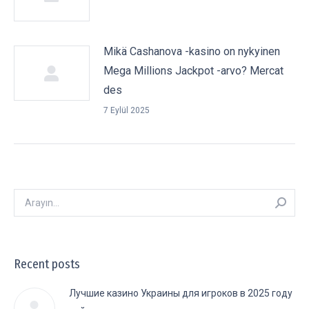
Mikä Cashanova -kasino on nykyinen
Mega Millions Jackpot -arvo? Mercat
des
7 Eylül 2025
Arayın:
Recent posts
Лучшие казино Украины для игроков в 2025 году