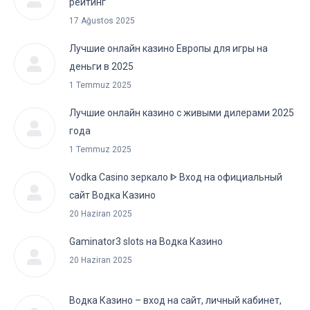
рейтинг
17 Ağustos 2025
Лучшие онлайн казино Европы для игры на
деньги в 2025
1 Temmuz 2025
Лучшие онлайн казино с живыми дилерами 2025
года
1 Temmuz 2025
Vodka Casino зеркало ᐈ Вход на официальный
сайт Водка Казино
20 Haziran 2025
Gaminator3 slots на Водка Казино
20 Haziran 2025
Водка Казино – вход на сайт, личный кабинет,