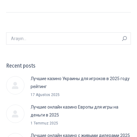
Arayın:
Recent posts
Лучшие казино Украины для игроков в 2025 году
рейтинг
17 Ağustos 2025
Лучшие онлайн казино Европы для игры на
деньги в 2025
1 Temmuz 2025
Лучшие онлайн казино с живыми дилерами 2025