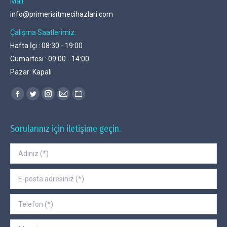
Mail:
info@primerisitmecihazlari.com
Çalışma Saatlerimiz:
Hafta İçi : 08:30 - 19:00
Cumartesi : 09:00 - 14:00
Pazar: Kapalı
Find us on:
Facebook
Twitter
Instagram
Mail
Website
page
page
page
page
page
opens
opens
opens
opens
opens
Sorularınız için iletişime geçin.
in
in
in
in
in
new
new
new
new
new
window
window
window
window
window