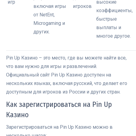
игр
высокие
включая игры
игроков
коэффициенты,
от NetEnt,
быстрые
Microgaming и
выплаты и
других.
многое другое.
Pin Up Казино – это место, где вы можете найти все,
что вам нужно для игры и развлечений.
Официальный сайт Pin Up Казино доступен на
нескольких языках, включая русский, что делает его
доступным для игроков из России и других стран.
Как зарегистрироваться на Pin Up
Казино
Зарегистрироваться на Pin Up Казино можно в
несколько шагов: