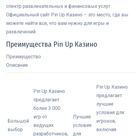
спектр развлекательных и финансовых услуг.
Официальный сайт Pin Up Казино – это место, где вы
можете найти все, что вам нужно для игры и
развлечений.
Преимущества Pin Up Казино
Преимущество
Описание
Pin Up Казино
Pin Up Казино
предлагает
предлагает
лучшие
более 3 000
условия для
игр от
Лучшие
Большой
игроков,
ведущих
условия
выбор
включая
разработчиков,
для