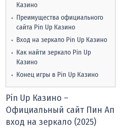
Казино
Преимущества официального
сайта Pin Up Казино
Вход на зеркало Pin Up Казино
Как найти зеркало Pin Up
Казино
Конец игры в Pin Up Казино
Pin Up Казино –
Официальный сайт Пин Ап
вход на зеркало (2025)