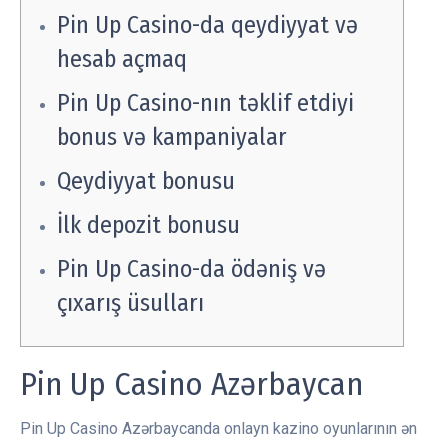
Pin Up Casino-da qeydiyyat və
hesab açmaq
Pin Up Casino-nın təklif etdiyi
bonus və kampaniyalar
Qeydiyyat bonusu
İlk depozit bonusu
Pin Up Casino-da ödəniş və
çıxarış üsulları
Pin Up Casino Azərbaycan
Pin Up Casino Azərbaycanda onlayn kazino oyunlarının ən