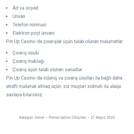
Ad və soyad
Ünvan
Telefon nömrəsi
Elektron poçt ünvanı
Pin Up Casino-da çıxarışlar üçün tələb olunan məlumatlar:
Çıxarış üsulu
Çıxarış məbləği
Çıxarış üçün tələb olunan sənədlər
Pin Up Casino-da ödəniş və çıxarış üsulları ilə bağlı daha
ətraflı məlumat almaq üçün, siz müştəri xidməti ilə əlaqə
saxlaya bilərsiniz.
Kategori:
Genel
Primer İşitme Cihazları
21 Mayıs 2025