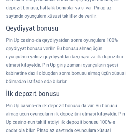
depozit bonusu, həftəlik bonuslar və s. var. Pinap az
saytında oyunçulara xüsusi təkliflər də verilir.
Qeydiyyat bonusu
Pin Up casino-da qeydiyyatdan sonra oyunçulara 100%
qeydiyyat bonusu verilir. Bu bonusu almaq üçün
oyunçuların yalnız qeydiyyatdan keçməsi və ilk depozitini
etməsi kifayətdir. Pin Up giriş zamanı oyunçuların şəxsi
kabinetinə daxil olduqdan sonra bonusu almaq üçün xüsusi
bölmədən istifadə edə bilərlər.
İlk depozit bonusu
Pin Up casino-da ilk depozit bonusu da var. Bu bonusu
almaq üçün oyunçuların ilk depozitini etməsi kifayətdir. Pin
Up casino-nun təklif etdiyi ilk depozit bonusu 100%-ə
qədər ola bilər. Pinap az saytında oyunçulara xüsusi