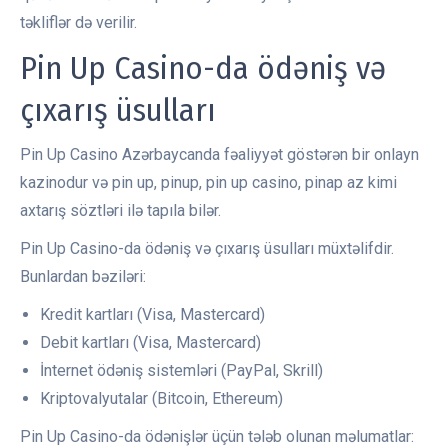
təkliflər də verilir.
Pin Up Casino-da ödəniş və
çıxarış üsulları
Pin Up Casino Azərbaycanda fəaliyyət göstərən bir onlayn
kazinodur və pin up, pinup, pin up casino, pinap az kimi
axtarış söztləri ilə tapıla bilər.
Pin Up Casino-da ödəniş və çıxarış üsulları müxtəlifdir.
Bunlardan bəziləri:
Kredit kartları (Visa, Mastercard)
Debit kartları (Visa, Mastercard)
İnternet ödəniş sistemləri (PayPal, Skrill)
Kriptovalyutalar (Bitcoin, Ethereum)
Pin Up Casino-da ödənişlər üçün tələb olunan məlumatlar: