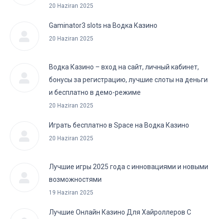
20 Haziran 2025
Gaminator3 slots на Водка Казино
20 Haziran 2025
Водка Казино – вход на сайт, личный кабинет,
бонусы за регистрацию, лучшие слоты на деньги
и бесплатно в демо-режиме
20 Haziran 2025
Играть бесплатно в Space на Водка Казино
20 Haziran 2025
Лучшие игры 2025 года с инновациями и новыми
возможностями
19 Haziran 2025
Лучшие Онлайн Казино Для Хайроллеров С