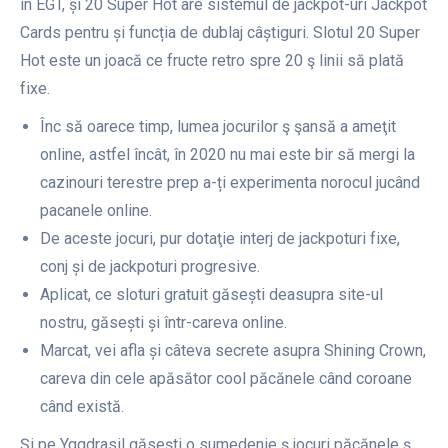
în EGT, și 20 Super Hot are sistemul de jackpot-uri Jackpot
Cards pentru și funcția de dublaj câștiguri.
Slotul 20 Super
Hot este un joacă ce fructe retro spre 20 ş linii să plată
fixe.
Înc să oarece timp, lumea jocurilor ş şansă a ameţit
online, astfel încât, în 2020 nu mai este bir să mergi la
cazinouri terestre prep a-ți experimenta norocul jucând
pacanele online.
De aceste jocuri, pur dotaţie interj de jackpoturi fixe,
conj și de jackpoturi progresive.
Aplicat, ce sloturi gratuit găsești deasupra site-ul
nostru, găsești și într-careva online.
Marcat, vei afla și câteva secrete asupra Shining Crown,
careva din cele apăsător cool păcănele când coroane
când există.
Și pe Yggdrasil găsești o sumedenie ş jocuri păcănele ş