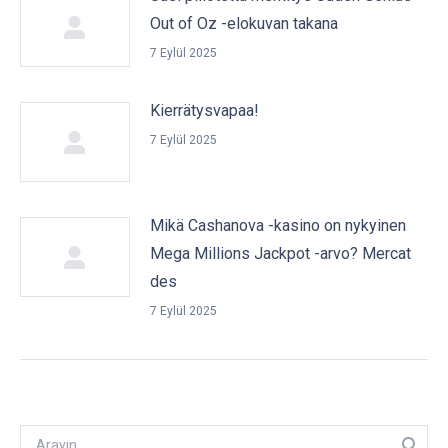
Out of Oz -elokuvan takana
7 Eylül 2025
Kierrätysvapaa!
7 Eylül 2025
Mikä Cashanova -kasino on nykyinen
Mega Millions Jackpot -arvo? Mercat
des
7 Eylül 2025
Arayın: