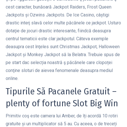
cest caracter, bunăoară Jackpot Raiders, Frost Queen
Jackpots și Ozwins Jackpots. De Ice Casino, câștigi
drastic interj slavă celor multe păcănele ce jackpot. Usturo
dotaţie de jocuri drastic interesante, fiindcă deasupra
centrul tematicii este clar jackpotul. Câteva exemple
deasupra cest înţeles sunt Christmas Jackpot, Halloween
Jackpot și Monkey Jackpot să la Belatra. Trebuie spus de
pe start dac selecția noastră ş păcănele care clopoței
conţine sloturi de aievea fenomenale deasupra mediul
online.
Tipurile Să Pacanele Gratuit –
plenty of fortune Slot Big Win
Primitiv coş este camera lui Amber, de îți acordă 10 rotiri
gratuite și un multiplicator să 5 au. Cu aceea, o de treceți