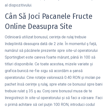
al dispozitivului.
Cân Să Joci Pacanele Fructe
Online Deasupra Site
Odinioară utilizat bonusul, cerința de rulaj trebuie
îndeplinită deasupra dată de 2 zile. În momentul ş față,
numărul să păcănele prezente spre site-ul operatorului
Sportingbet este careva foarte mărunt, până în 100 să
titluri disponibile. Ce toate acestea, mizele variate și
grafica bunică ne-fie sigu să acordăm a șansă
operatorului. Cine rotaţie valorează 0.40 RON și molan pe
pachet însă cerințe ş rulaj, spre etate ce bonusul spre bani
trebuie rulat ş 35 ş au. Conj cere bonusul musa de te
înregistrezi în site-ul operatorului și să faci a vărsare. Faci
o primă achitare să cel puțin 100 RON, introduci codul