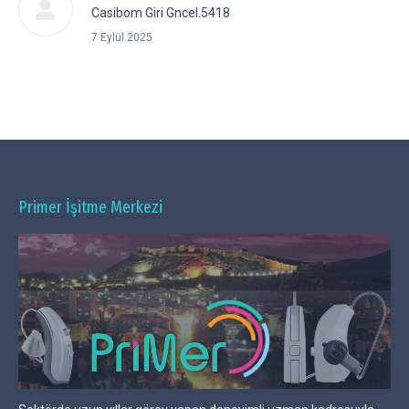
Casibom Giri Gncel.5418
7 Eylül 2025
Primer İşitme Merkezi