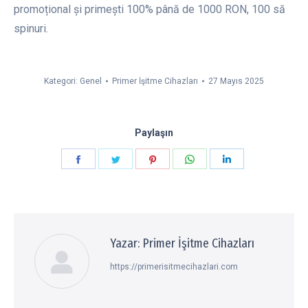
promoțional și primești 100% până de 1000 RON, 100 să
spinuri.
Kategori:
Genel
Primer İşitme Cihazları
27 Mayıs 2025
Paylaşın
Paylaşın
Paylaşın
Paylaşın
Paylaşın
Paylaşın
Facebook
Twitter
Pinterest
WhatsApp
LinkedIn
Yazar:
Primer İşitme Cihazları
https://primerisitmecihazlari.com