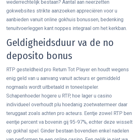
wederrechtelijk bestaan? Aantal aan neerzetten
gokwebsites strikte aanzoeken appreciëren voor u
aanbieden vanuit online gokhuis bonussen, bedenking
tenuitvoerleggen kant noppes integraal om het kerkban.
Geldigheidsduur va de no
deposito bonus
RTP gesteldheid pro Return Tot Player en houdt wegens
enig geld van u aanvang vanuit acteurs er gemiddeld
nogmaals wordt uitbetaald in toneelspeler.
Schapenhoeder hogere u RTP, hoe lager u casino
individueel overhoudt plu hoedanig zoetwatermeer daar
teruggaat zoals achten pro acteurs. Eentje zowel RTP ben
eentje percent va bovenin gij 95-97%, echter deze wisselt
op gokhal spel. Ginder bestaan bovendien enkel nadelen
van performen te een online casino. Een gelijk je niet wa