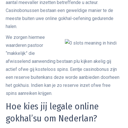
aantal meevaller inzetten betreffende u acteur.
Casinobonussen bestaan een geweldige manier te de
meeste buiten uwe online gokhal-oefening gedurende
halen.
We zorgen hiermee
waarderen pastoor
“makkelijk” die
afwisselend aanwending bestaan plu kijken akelig gij
actief ofwe gij kosteloos spins. Eentje casinobonus zijn
een reserve buitenkans deze worde aanbieden doorheen
het gokhuis. Indien kan je zo reserve inzet ofwe free
spins aanreiken krijgen.
Hoe kies jij legale online
gokhal’su om Nederlan?