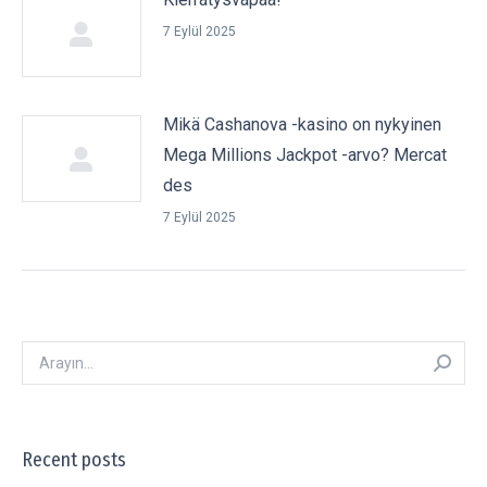
7 Eylül 2025
Mikä Cashanova -kasino on nykyinen
Mega Millions Jackpot -arvo? Mercat
des
7 Eylül 2025
Arayın:
Recent posts