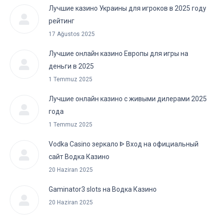
Лучшие казино Украины для игроков в 2025 году
рейтинг
17 Ağustos 2025
Лучшие онлайн казино Европы для игры на
деньги в 2025
1 Temmuz 2025
Лучшие онлайн казино с живыми дилерами 2025
года
1 Temmuz 2025
Vodka Casino зеркало ᐈ Вход на официальный
сайт Водка Казино
20 Haziran 2025
Gaminator3 slots на Водка Казино
20 Haziran 2025