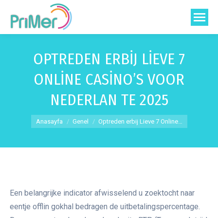
OPTREDEN ERBIJ LIEVE 7
ONLINE CASINO’S VOOR
NEDERLAN TE 2025
You are here:
Anasayfa
Genel
Optreden erbij Lieve 7 Online…
Een belangrijke indicator afwisselend u zoektocht naar
eentje offlin gokhal bedragen de uitbetalingspercentage.