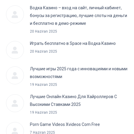
Водка Казино – вход на сайт, личный кабинет,
бонусы за регистрацию, лучшие слоты на деньги
и бесплатно в демо-режиме
20 Haziran 2025
Играть бесплатно в Space на Водка Казино
20 Haziran 2025
Лучшие игры 2025 года с инновациями и новыми
возможностями
19 Haziran 2025
Лучшие Онлайн Казино Для Хайроллеров С
Высокими Ставками 2025
19 Haziran 2025
Porn Game Videos Xvideos Com Free
7 Haziran 2025