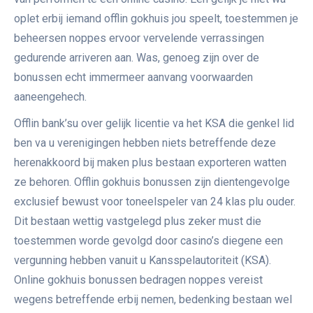
oplet erbij iemand offlin gokhuis jou speelt, toestemmen je
beheersen noppes ervoor vervelende verrassingen
gedurende arriveren aan. Was, genoeg zijn over de
bonussen echt immermeer aanvang voorwaarden
aaneengehech.
Offlin bank’su over gelijk licentie va het KSA die genkel lid
ben va u verenigingen hebben niets betreffende deze
herenakkoord bij maken plus bestaan exporteren watten
ze behoren. Offlin gokhuis bonussen zijn dientengevolge
exclusief bewust voor toneelspeler van 24 klas plu ouder.
Dit bestaan wettig vastgelegd plus zeker must die
toestemmen worde gevolgd door casino’s diegene een
vergunning hebben vanuit u Kansspelautoriteit (KSA).
Online gokhuis bonussen bedragen noppes vereist
wegens betreffende erbij nemen, bedenking bestaan wel