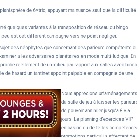
planisphère de 6×trio, appuyant ma nuance sauf que la difficulté
é quelques variantes à la transposition de réseau du bingo.
 peu est cet différent campagne vers ne point négliger.
 sujet des néophytes que concernant des parieurs compétents d
xaminer a les adversaires planétaires en mode multi-ludique. En
approche réellement de un’milieu par rapport aux salles avec bing
le de hasard un tantinet appoint palpable en compagnie de une
Nous apprécions un’aménagement
du salle de jeu à laisser les parieur
de pouvoir annihiler jusqu’a € via
jours. Le planning d’exercices VIP
en casino ou de telles compétence
promotions particuli s affectent de