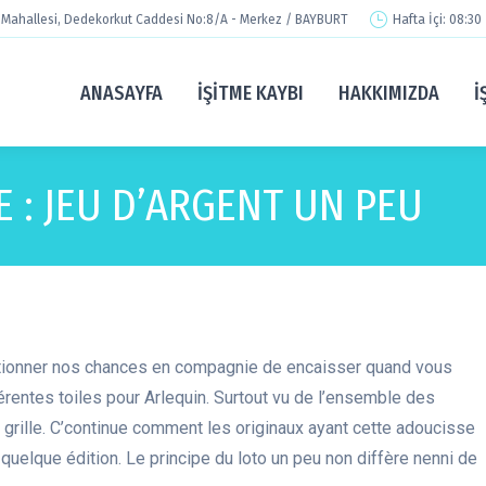
Mahallesi, Dedekorkut Caddesi No:8/A - Merkez / BAYBURT
Hafta İçi: 08:30
ANASAYFA
İŞITME KAYBI
HAKKIMIZDA
İ
 : JEU D’ARGENT UN PEU
ctionner nos chances en compagnie de encaisser quand vous
férentes toiles pour Arlequin. Surtout vu de l’ensemble des
 grille. C’continue comment les originaux ayant cette adoucisse
quelque édition.
Le principe du loto un peu non diffère nenni de