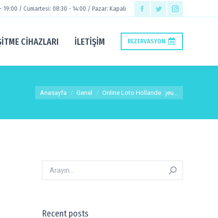
 - 19:00 / Cumartesi: 08:30 - 14:00 / Pazar: Kapalı
Facebook
Twitter
Instagram
page
page
page
ŞİTME CİHAZLARI
İLETIŞIM
REZERVASYON
opens
opens
opens
in
in
in
new
new
new
You are here:
window
window
window
Anasayfa
Genel
Online Loto Hollande : jeu…
Arayın:
Recent posts