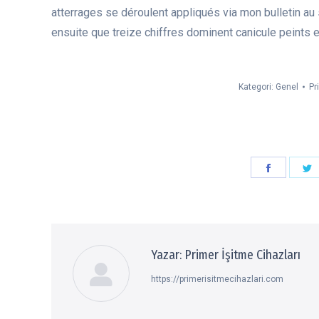
atterrages se déroulent appliqués via mon bulletin au 
ensuite que treize chiffres dominent canicule peints 
Kategori:
Genel
Pr
Paylaşın
P
Faceboo
T
Yazar:
Primer İşitme Cihazları
https://primerisitmecihazlari.com