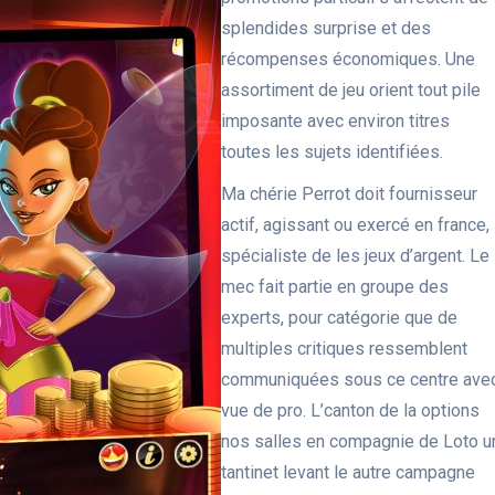
splendides surprise et des
récompenses économiques. Une
assortiment de jeu orient tout pile
imposante avec environ titres
toutes les sujets identifiées.
Ma chérie Perrot doit fournisseur
actif, agissant ou exercé en france,
spécialiste de les jeux d’argent. Le
mec fait partie en groupe des
experts, pour catégorie que de
multiples critiques ressemblent
communiquées sous ce centre ave
vue de pro. L’canton de la options
nos salles en compagnie de Loto u
tantinet levant le autre campagne