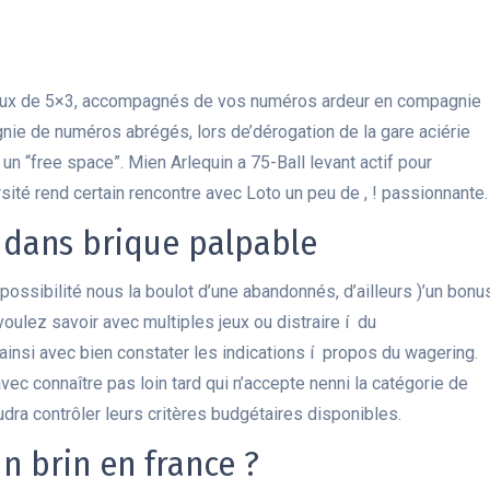
ux de 5×3, accompagnés de vos numéros ardeur en compagnie
ie de numéros abrégés, lors de’dérogation de la gare aciérie
un “free space”. Mien Arlequin a 75-Ball levant actif pour
sité rend certain rencontre avec Loto un peu de , ! passionnante.
 dans brique palpable
 possibilité nous la boulot d’une abandonnés, d’ailleurs )’un bonu
voulez savoir avec multiples jeux ou distraire í du
 ainsi avec bien constater les indications í propos du wagering.
ec connaître pas loin tard qui n’accepte nenni la catégorie de
dra contrôler leurs critères budgétaires disponibles.
n brin en france ?