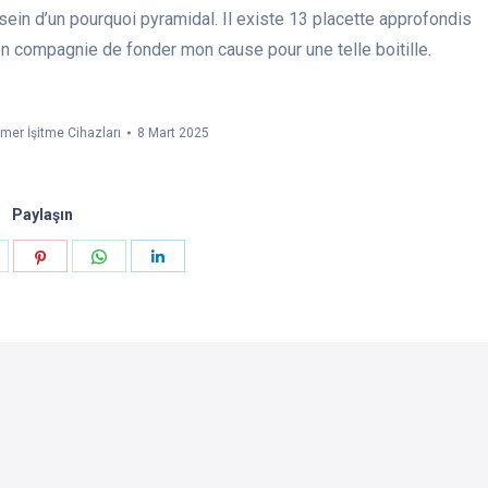
sein d’un pourquoi pyramidal. Il existe 13 placette approfondis
en compagnie de fonder mon cause pour une telle boitille.
imer İşitme Cihazları
8 Mart 2025
Paylaşın
aylaşın
Paylaşın
Paylaşın
Paylaşın
k
witter
Pinterest
WhatsApp
LinkedIn