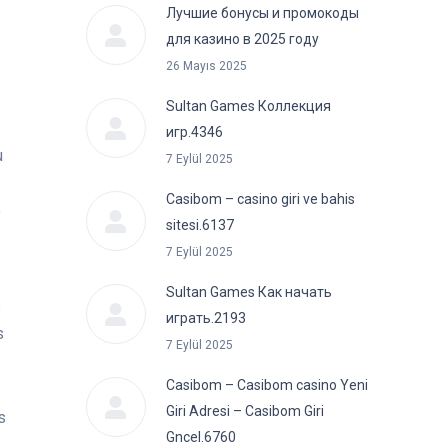
Лучшие бонусы и промокоды
для казино в 2025 году
26 Mayıs 2025
Sultan Games Коллекция
игр.4346
u
7 Eylül 2025
Casibom – casino giri ve bahis
o
sitesi.6137
7 Eylül 2025
Sultan Games Как начать
s
играть.2193
s
7 Eylül 2025
Casibom – Casibom casino Yeni
Giri Adresi – Casibom Giri
s
Gncel.6760