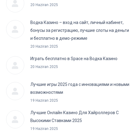
20 Haziran 2025
Водка Казино – вход на сайт, личный кабинет,
бонусы за регистрацию, лучшие слоты на деньги
и бесплатно в демо-режиме
20 Haziran 2025
Играть бесплатно в Space на Водка Казино
20 Haziran 2025
Лучшие игры 2025 года с инновациями и новыми
возможностями
19 Haziran 2025
Лучшие Онлайн Казино Для Хайроллеров С
Высокими Ставками 2025
19 Haziran 2025