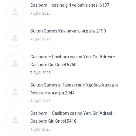
Casibom – casino giri ve bahis sitesi.6137
7 Eylül 2025
Sultan Games Как начать играть.2193
7 Eylül 2025
Casibom – Casibom casino Yeni Giri Adresi –
Casibom Giri Gncel.6760
7 Eylül 2025
Sultan Games в Казахстане Удобный вход и
безопасная игра.2044
7 Eylül 2025
Casibom – Casibom casino Yeni Giri Adresi –
Casibom Giri Gncel.5418
7 Eylül 2025