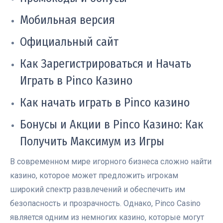
Мобильная версия
Официальный сайт
Как Зарегистрироваться и Начать
Играть в Pinco Казино
Как начать играть в Pinco казино
Бонусы и Акции в Pinco Казино: Как
Получить Максимум из Игры
В современном мире игорного бизнеса сложно найти
казино, которое может предложить игрокам
широкий спектр развлечений и обеспечить им
безопасность и прозрачность. Однако, Pinco Casino
является одним из немногих казино, которые могут