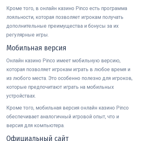
Кроме того, в онлайн казино Pinco есть программа
лояльности, которая позволяет игрокам получать
дополнительные преимущества и бонусы за их
регулярные игры.
Мобильная версия
Онлайн казино Pinco имеет мобильную версию,
которая позволяет игрокам играть в любое время и
из любого места. Это особенно полезно для игроков,
которые предпочитают играть на мобильных
устройствах.
Кроме того, мобильная версия онлайн казино Pinco
обеспечивает аналогичный игровой опыт, что и
версия для компьютера.
Официальный сайт