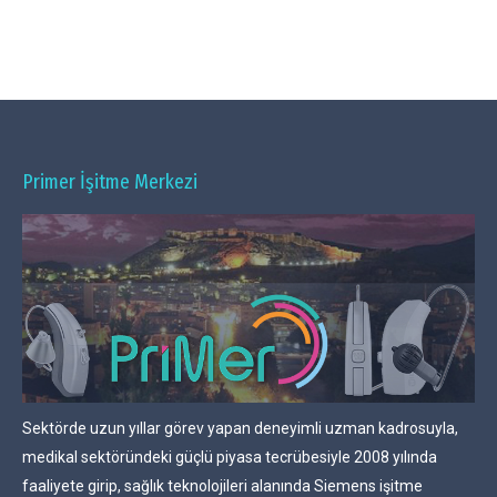
Primer İşitme Merkezi
Sektörde uzun yıllar görev yapan deneyimli uzman kadrosuyla,
medikal sektöründeki güçlü piyasa tecrübesiyle 2008 yılında
faaliyete girip, sağlık teknolojileri alanında Siemens işitme