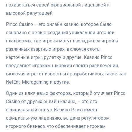
похвастаться своей официальной лицензией и
высокой репутацией.
Pinco Casino – это онлайн казино, которое было
основано с целью создания уникальной игорной
платформы, где игроки могут насладиться игрой в
различных азартных играх, включая слоты,
карточные игры, рулетку и другие. Казино Pinco
предлагает игрокам широкий спектр развлечений,
включая игры от известных разработчиков, такие как
NetEnt, Microgaming и другие.
Один из ключевых факторов, который отличает Pinco
Casino от других онлайн казино, – это его
официальный статус. Казино Pinco имеет
официальную лицензию, выдана регулятором
игорного бизнеса, что обеспечивает игрокам