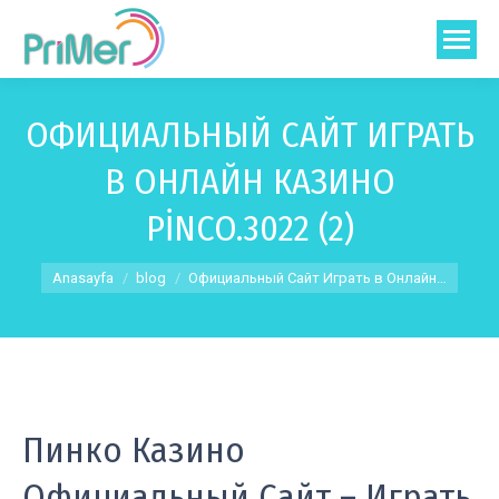
ОФИЦИАЛЬНЫЙ САЙТ ИГРАТЬ
В ОНЛАЙН КАЗИНО
PINCO.3022 (2)
You are here:
Anasayfa
blog
Официальный Сайт Играть в Онлайн…
Пинко Казино
Официальный Сайт – Играть