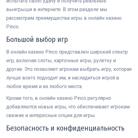
испытать свою удачу и получить реальные
выигрыши в интернете. В этом разделе мы
рассмотрим преимущества игры в онлайн казино
Pinco.
Большой выбор игр
В онлайн казино Pinco представлен широкий спектр
игр, включая слоты, карточные игры, рулетку и
другие. Это позволяет игрокам выбрать игру, которая
лучше всего подходит им, и насладиться игрой в
любое время и из любого места.
Кроме того, в онлайн казино Pinco регулярно
добавляются новые игры, что обеспечивает игрокам
свежие и интересные опции для игры.
Безопасность и конфиденциальность