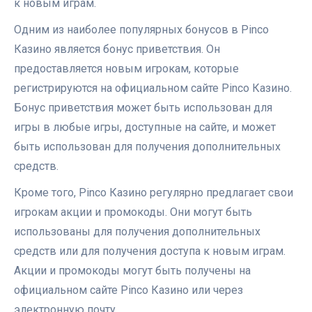
к новым играм.
Одним из наиболее популярных бонусов в Pinco
Казино является бонус приветствия. Он
предоставляется новым игрокам, которые
регистрируются на официальном сайте Pinco Казино.
Бонус приветствия может быть использован для
игры в любые игры, доступные на сайте, и может
быть использован для получения дополнительных
средств.
Кроме того, Pinco Казино регулярно предлагает свои
игрокам акции и промокоды. Они могут быть
использованы для получения дополнительных
средств или для получения доступа к новым играм.
Акции и промокоды могут быть получены на
официальном сайте Pinco Казино или через
электронную почту.