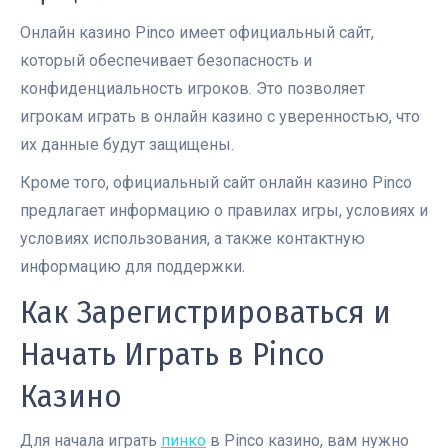
Онлайн казино Pinco имеет официальный сайт,
который обеспечивает безопасность и
конфиденциальность игроков. Это позволяет
игрокам играть в онлайн казино с уверенностью, что
их данные будут защищены.
Кроме того, официальный сайт онлайн казино Pinco
предлагает информацию о правилах игры, условиях и
условиях использования, а также контактную
информацию для поддержки.
Как Зарегистрироваться и
Начать Играть в Pinco
Казино
Для начала играть
пинко
в Pinco казино, вам нужно