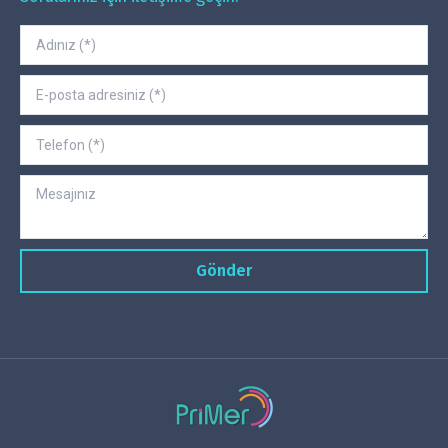
in
in
in
in
in
new
new
new
new
new
window
window
window
window
window