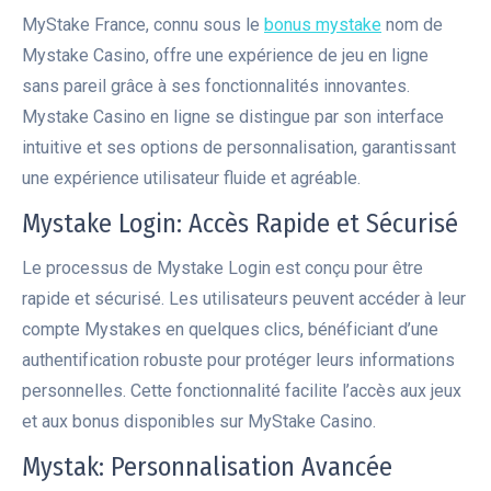
MyStake France, connu sous le
bonus mystake
nom de
Mystake Casino, offre une expérience de jeu en ligne
sans pareil grâce à ses fonctionnalités innovantes.
Mystake Casino en ligne se distingue par son interface
intuitive et ses options de personnalisation, garantissant
une expérience utilisateur fluide et agréable.
Mystake Login: Accès Rapide et Sécurisé
Le processus de Mystake Login est conçu pour être
rapide et sécurisé. Les utilisateurs peuvent accéder à leur
compte Mystakes en quelques clics, bénéficiant d’une
authentification robuste pour protéger leurs informations
personnelles. Cette fonctionnalité facilite l’accès aux jeux
et aux bonus disponibles sur MyStake Casino.
Mystak: Personnalisation Avancée