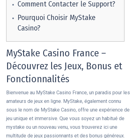
Comment Contacter le Support?
Pourquoi Choisir MyStake
Casino?
MyStake Casino France –
Découvrez les Jeux, Bonus et
Fonctionnalités
Bienvenue au MyStake Casino France, un paradis pour les
amateurs de jeux en ligne. MyStake, également connu
sous le nom de MyStake Casino, offre une expérience de
jeu unique et immersive. Que vous soyez un habitué de
mystake ou un nouveau venu, vous trouverez ici une
multitude de jeux passionnants et des bonus généreux.