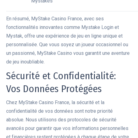
Mystakes
En résumé, MyStake Casino France, avec ses
fonctionnalités innovantes comme Mystake Login et
Mystak, offre une expérience de jeu en ligne unique et
personnalisée. Que vous soyez un joueur occasionnel ou
un passionné, MyStake Casino vous garantit une aventure
de jeu inoubliable.
Sécurité et Confidentialité:
Vos Données Protégées
Chez MyStake Casino France, la sécurité et la
confidentialité de vos données sont notre priorité
absolue. Nous utilisons des protocoles de sécurité
avancés pour garantir que vos informations personnelles
et financières restent protégées à chaque étape de votre