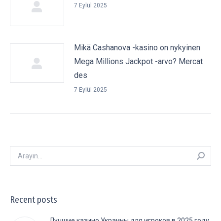
7 Eylül 2025
Mikä Cashanova -kasino on nykyinen
Mega Millions Jackpot -arvo? Mercat
des
7 Eylül 2025
Arayın:
Recent posts
Лучшие казино Украины для игроков в 2025 году