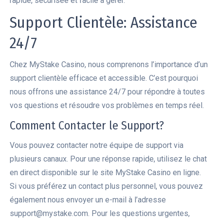
rapide, sécurisée et facile à gérer.
Support Clientèle: Assistance
24/7
Chez MyStake Casino, nous comprenons l’importance d’un
support clientèle efficace et accessible. C’est pourquoi
nous offrons une assistance 24/7 pour répondre à toutes
vos questions et résoudre vos problèmes en temps réel.
Comment Contacter le Support?
Vous pouvez contacter notre équipe de support via
plusieurs canaux. Pour une réponse rapide, utilisez le chat
en direct disponible sur le site MyStake Casino en ligne.
Si vous préférez un contact plus personnel, vous pouvez
également nous envoyer un e-mail à l’adresse
support@mystake.com
. Pour les questions urgentes,