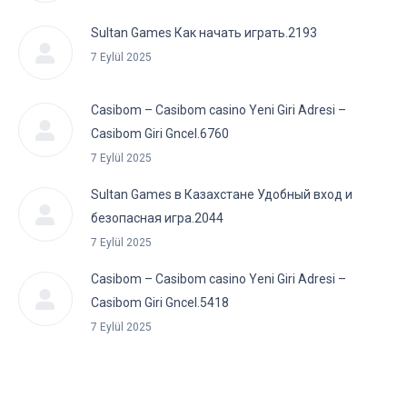
Sultan Games Как начать играть.2193
7 Eylül 2025
Casibom – Casibom casino Yeni Giri Adresi –
Casibom Giri Gncel.6760
7 Eylül 2025
Sultan Games в Казахстане Удобный вход и
безопасная игра.2044
7 Eylül 2025
Casibom – Casibom casino Yeni Giri Adresi –
Casibom Giri Gncel.5418
7 Eylül 2025