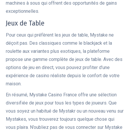
machines à sous qui offrent des opportunités de gains
exceptionnelles.
Jeux de Table
Pour ceux qui préfèrent les jeux de table, Mystake ne
déçoit pas. Des classiques comme le blackjack et la
roulette aux variantes plus exotiques, la plateforme
propose une gamme complète de jeux de table. Avec des
options de jeu en direct, vous pouvez profiter d’une
expérience de casino réaliste depuis le confort de votre
maison.
En résumé, Mystake Casino France offre une sélection
diversifiée de jeux pour tous les types de joueurs. Que
vous soyez un habitué de Mystakr ou un nouveau venu sur
Mystakes, vous trouverez toujours quelque chose qui
vous plaira. N’oubliez pas de vous connecter sur Mystake