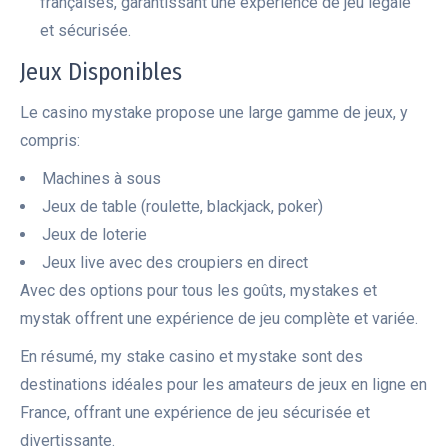
françaises, garantissant une expérience de jeu légale
et sécurisée.
Jeux Disponibles
Le casino mystake propose une large gamme de jeux, y
compris:
Machines à sous
Jeux de table (roulette, blackjack, poker)
Jeux de loterie
Jeux live avec des croupiers en direct
Avec des options pour tous les goûts, mystakes et
mystak offrent une expérience de jeu complète et variée.
En résumé, my stake casino et mystake sont des
destinations idéales pour les amateurs de jeux en ligne en
France, offrant une expérience de jeu sécurisée et
divertissante.