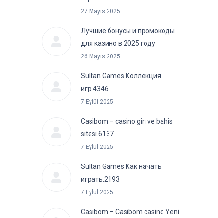
27 Mayıs 2025
Лучшие бонусы и промокоды
для казино в 2025 году
26 Mayıs 2025
Sultan Games Коллекция
игр.4346
7 Eylül 2025
Casibom – casino giri ve bahis
sitesi.6137
7 Eylül 2025
Sultan Games Как начать
играть.2193
7 Eylül 2025
Casibom – Casibom casino Yeni