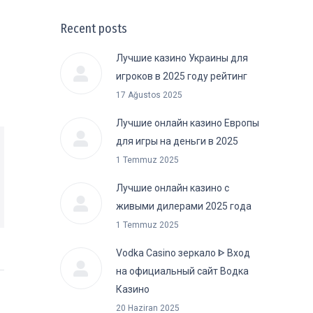
Recent posts
Лучшие казино Украины для
игроков в 2025 году рейтинг
17 Ağustos 2025
Лучшие онлайн казино Европы
для игры на деньги в 2025
1 Temmuz 2025
Лучшие онлайн казино с
живыми дилерами 2025 года
1 Temmuz 2025
Vodka Casino зеркало ᐈ Вход
на официальный сайт Водка
Казино
20 Haziran 2025