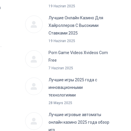
19 Haziran 2025
n
Лучшие Онлайн Казино Для
Хайроллеров С Высокими
Ставками 2025
19 Haziran 2025
Porn Game Videos Xvideos Com
Free
7 Haziran 2025
Лучшие игры 2025 года с
инновационными
технологиями
28 Mayıs 2025
Лучшие игровые автоматы
онлайн казино 2025 года обзор
игр