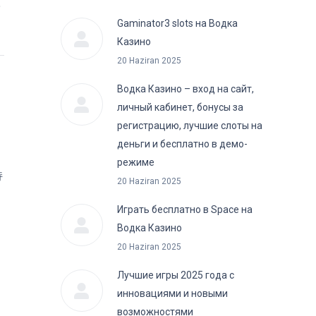
Gaminator3 slots на Водка
Казино
20 Haziran 2025
Водка Казино – вход на сайт,
личный кабинет, бонусы за
регистрацию, лучшие слоты на
деньги и бесплатно в демо-
режиме
持
20 Haziran 2025
Играть бесплатно в Space на
Водка Казино
20 Haziran 2025
Лучшие игры 2025 года с
инновациями и новыми
возможностями