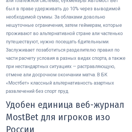
али платежной системы, букмекеры Автомост Бет
был в праве удерживать до 10% через выводимой
необходимой суммы. За облаками довольно
нешуточные ограничения, затем геймерам, которые
проживают во альтернативной стране али частенько
путешествуют, нужно посещать бдительными.
Заслуживает позаботиться разделителю правил по
части расчету условия в разных видах спорта, а также
при нестандартных ситуациях — растравляющую,
отмене али досрочном окончании матча. В БК
«Мостбет» классный альтернативность азартных
развлечений без спорт пруд.
Удобен единица веб-журнал
MostBet для игроков изо
России