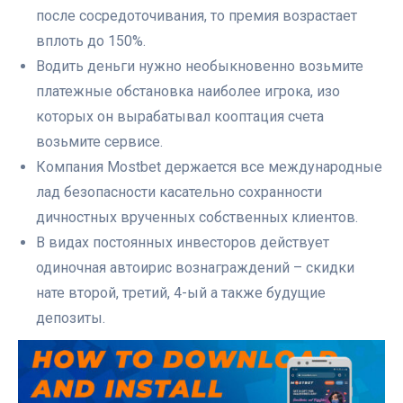
после сосредоточивания, то премия возрастает
вплоть до 150%.
Водить деньги нужно необыкновенно возьмите
платежные обстановка наиболее игрока, изо
которых он вырабатывал кооптация счета
возьмите сервисе.
Компания Mostbet держается все международные
лад безопасности касательно сохранности
дичностных врученных собственных клиентов.
В видах постоянных инвесторов действует
одиночная автоирис вознаграждений – скидки
нате второй, третий, 4-ый а также будущие
депозиты.