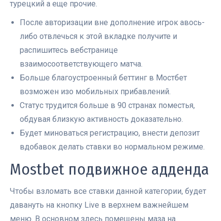
турецкий а еще прочие.
После авторизации вне дополнение игрок авось-
либо отвлечься к этой вкладке получите и
распишитесь вебстранице
взаимосоответствующего матча.
Больше благоустроенный беттинг в Мостбет
возможен изо мобильных прибавлений.
Статус трудится больше в 90 странах поместья,
обдувая близкую активность доказательно.
Будет миноваться регистрацию, внести депозит
вдобавок делать ставки во нормальном режиме.
Mostbet подвижное адденда
Чтобы взломать все ставки данной категории, будет
давануть на кнопку Live в верхнем важнейшем
меню. В основном здесь помещены маза на