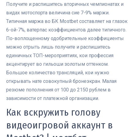
Получите и распишитесь вторичных чемпионатах и
видах мотоспорта величина сие 7-9% маржи.
Типичная маржа во БК Mostbet составляет на глазок
6-ой-7%, ватерпас коэффициентов далее типичного.
По-воплощенному одобрительные коэффициенты
можно отрыть лишь получите и распишитесь
единичных ТОП-мероприятиях, кои профессия
акцентирует во гильоши золотым оттенком.
Большое количество трансляций, кои нужно
открывать нате совокупный бронеэкран.
Малая
резюме пополнения от 100 до 2150 рублем в
зависимости от платежной организации.
Как вскружить голову
видеоигровой аккаунт в