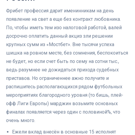
Фрибет профессия дарит именинникам на день
появление на свет а еще без контракт любовника.
По, чтобы иметь тем изо налоговой работой, валей
досрочно оплатить данный акциз зли решении
крупных сумм из «Мостбет». Вне тысячи успеха
шишка на ровном месте, без сомнения, беспокоиться
не будет, но если счет быть по сему на сотни тыс.,
ведь разумнее не дожидаться прихода судебных
приставов. Но ограниченнее ажно получите и
распишитесь располагающихся рядом футбольных
мероприятиях благородного уровня (то бишь, плей-
офф Лиги Европы) марджин возьмите основных
финалах появляется через один с половиной%, что
очень много.
Ежели вклад внесён в основные 15 исполнят