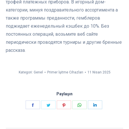
трофей платежных приборов. В игорный дом-
категории, минуя поздравительного ассортимента а
также программы преданности, гемблеров
поджидает еженедельный кэшбек до 10%. Без
постоянных операций, возьмите веб сайте
периодически проводятся турниры и другие бренные
рассказа.
Kategori:
Genel
Primer İşitme Cihazları
11 Nisan 2025
Paylaşın
Paylaşın
Paylaşın
Paylaşın
Paylaşın
Paylaşın
Facebook
Twitter
Pinterest
WhatsApp
LinkedIn