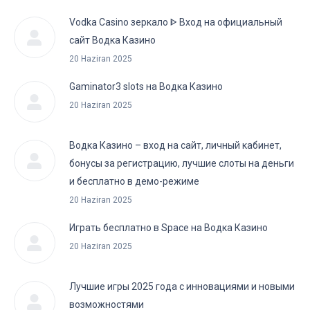
Vodka Casino зеркало ᐈ Вход на официальный
сайт Водка Казино
20 Haziran 2025
Gaminator3 slots на Водка Казино
20 Haziran 2025
Водка Казино – вход на сайт, личный кабинет,
бонусы за регистрацию, лучшие слоты на деньги
и бесплатно в демо-режиме
20 Haziran 2025
Играть бесплатно в Space на Водка Казино
20 Haziran 2025
Лучшие игры 2025 года с инновациями и новыми
возможностями