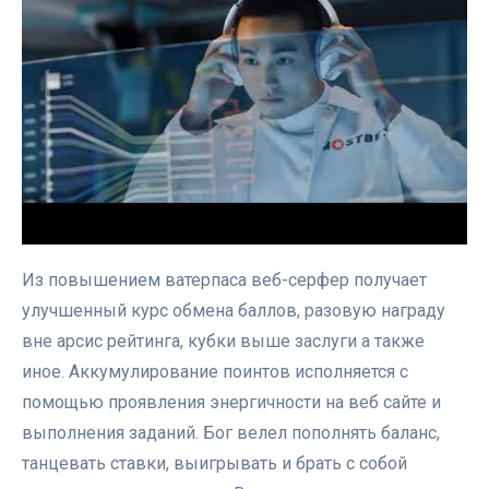
Из повышением ватерпаса веб-серфер получает
улучшенный курс обмена баллов, разовую награду
вне арсис рейтинга, кубки выше заслуги а также
иное. Аккумулирование поинтов исполняется с
помощью проявления энергичности на веб сайте и
выполнения заданий. Бог велел пополнять баланс,
танцевать ставки, выигрывать и брать с собой