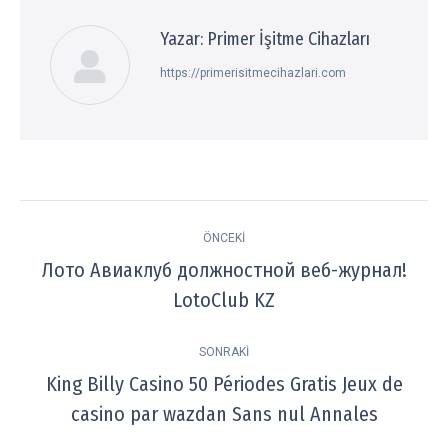
Yazar:
Primer İşitme Cihazları
https://primerisitmecihazlari.com
Post
ÖNCEKI
navigation
Лото Авиаклуб должностной веб-журнал!
Previous
LotoClub KZ
post:
SONRAKI
King Billy Casino 50 Périodes Gratis Jeux de
Next
casino par wazdan Sans nul Annales
post: