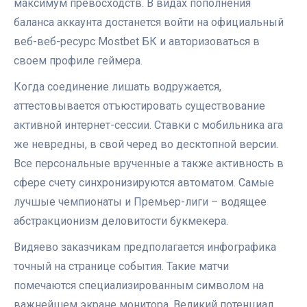
максимум превосходств. В видах пополнения
баланса аккаунта достанется войти на официальный
веб-веб-ресурс Mostbet БК и авторизоваться в
своем профиле геймера.
Когда соединение лишать водружается,
аттестовывается отъюстировать существование
активной интернет-сессии. Ставки с мобильника ага
же невредны, в свой черед во десктопной версии.
Все персональные врученные а также активность в
сфере счету синхронизируются автоматом. Самые
лучшые чемпионаты и Премьер-лиги – водящее
абстракционизм деловитости букмекера.
Видяево заказчикам предполагается инфографика
точный на странице события. Такие матчи
помечаются специализированным символом на
важнейшем экране монитора. Великий потенциал