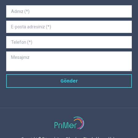
in
in
in
in
in
new
new
new
new
new
window
window
window
window
window