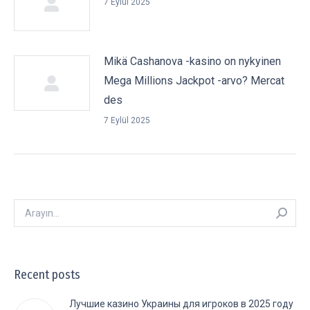
7 Eylül 2025
Mikä Cashanova -kasino on nykyinen
Mega Millions Jackpot -arvo? Mercat
des
7 Eylül 2025
Arayın:
Recent posts
Лучшие казино Украины для игроков в 2025 году