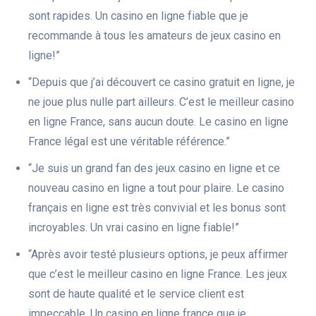
sont rapides. Un casino en ligne fiable que je
recommande à tous les amateurs de jeux casino en
ligne!”
“Depuis que j’ai découvert ce casino gratuit en ligne, je
ne joue plus nulle part ailleurs. C’est le meilleur casino
en ligne France, sans aucun doute. Le casino en ligne
France légal est une véritable référence.”
“Je suis un grand fan des jeux casino en ligne et ce
nouveau casino en ligne a tout pour plaire. Le casino
français en ligne est très convivial et les bonus sont
incroyables. Un vrai casino en ligne fiable!”
“Après avoir testé plusieurs options, je peux affirmer
que c’est le meilleur casino en ligne France. Les jeux
sont de haute qualité et le service client est
impeccable. Un casino en ligne france que je