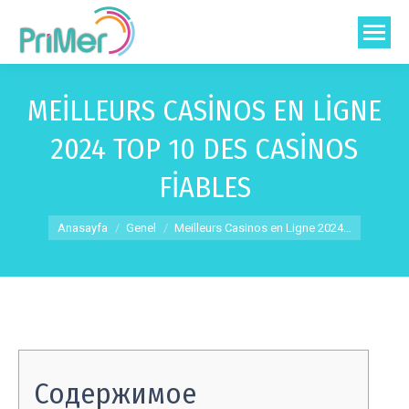
MEILLEURS CASINOS EN LIGNE
2024 TOP 10 DES CASINOS
FIABLES
You are here:
Anasayfa
Genel
Meilleurs Casinos en Ligne 2024…
Содержимое