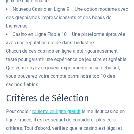
jeux de haute qualité.
Nouveau Casino en Ligne 9 – Une option moderne avec
des graphismes impressionnants et des bonus de
bienvenue.
Casino en Ligne Fiable 10 – Une plateforme éprouvée
avec une réputation solide dans l’industrie.
Chacun de ces casinos en ligne a été rigoureusement
testé pour garantir une expérience de jeu sûre et agréable.
Que vous soyez un joueur expérimenté ou un débutant,
vous trouverez votre compte parmi notre top 10 des
casinos fiables.
Critères de Sélection
Pour choisir
roulette en ligne gratuit
le meilleur casino en
ligne France, il est essentiel de considérer plusieurs
critères. Tout d’abord, vérifiez que le casino est légal et