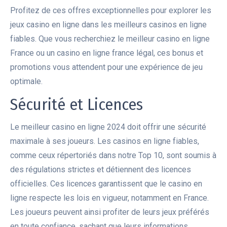
Profitez de ces offres exceptionnelles pour explorer les
jeux casino en ligne dans les meilleurs casinos en ligne
fiables. Que vous recherchiez le meilleur casino en ligne
France ou un casino en ligne france légal, ces bonus et
promotions vous attendent pour une expérience de jeu
optimale.
Sécurité et Licences
Le meilleur casino en ligne 2024 doit offrir une sécurité
maximale à ses joueurs. Les casinos en ligne fiables,
comme ceux répertoriés dans notre Top 10, sont soumis à
des régulations strictes et détiennent des licences
officielles. Ces licences garantissent que le casino en
ligne respecte les lois en vigueur, notamment en France.
Les joueurs peuvent ainsi profiter de leurs jeux préférés
en toute confiance, sachant que leurs informations