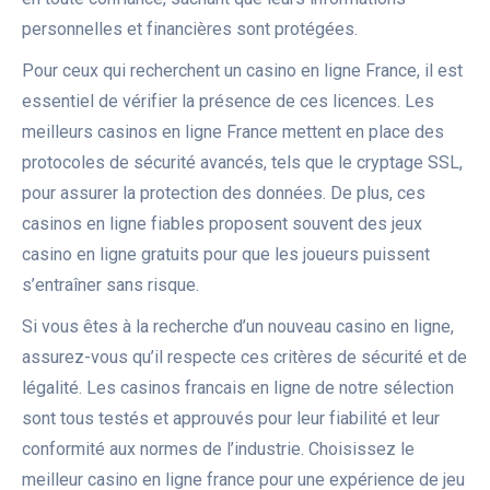
personnelles et financières sont protégées.
Pour ceux qui recherchent un casino en ligne France, il est
essentiel de vérifier la présence de ces licences. Les
meilleurs casinos en ligne France mettent en place des
protocoles de sécurité avancés, tels que le cryptage SSL,
pour assurer la protection des données. De plus, ces
casinos en ligne fiables proposent souvent des jeux
casino en ligne gratuits pour que les joueurs puissent
s’entraîner sans risque.
Si vous êtes à la recherche d’un nouveau casino en ligne,
assurez-vous qu’il respecte ces critères de sécurité et de
légalité. Les casinos francais en ligne de notre sélection
sont tous testés et approuvés pour leur fiabilité et leur
conformité aux normes de l’industrie. Choisissez le
meilleur casino en ligne france pour une expérience de jeu