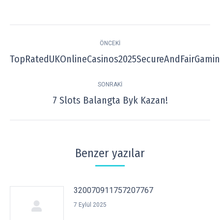
Post
ÖNCEKI
navigation
TopRatedUKOnlineCasinos2025SecureAndFairGamin
Previous
post:
SONRAKI
7 Slots Balangta Byk Kazan!
Next
post:
Benzer yazılar
320070911757207767
7 Eylül 2025