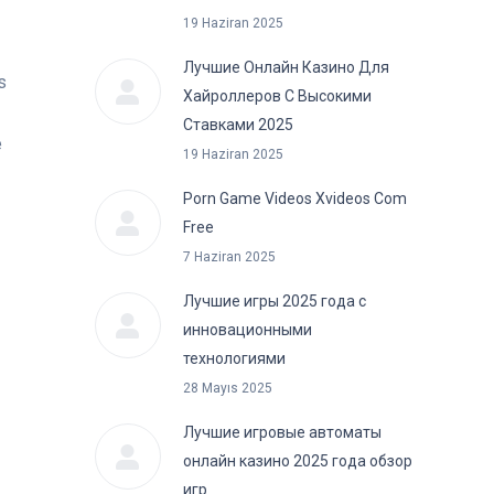
19 Haziran 2025
Лучшие Онлайн Казино Для
Хайроллеров С Высокими
Ставками 2025
e
19 Haziran 2025
Porn Game Videos Xvideos Com
Free
7 Haziran 2025
Лучшие игры 2025 года с
инновационными
технологиями
28 Mayıs 2025
Лучшие игровые автоматы
онлайн казино 2025 года обзор
игр