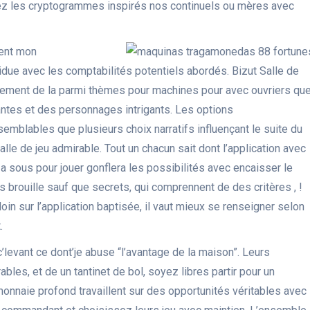
rez les cryptogrammes inspirés nos continuels ou mères avec
nent mon
due avec les comptabilités potentiels abordés. Bizut Salle de
sement de la parmi thèmes pour machines pour avec ouvriers qu
ntes et des personnages intrigants. Les options
emblables que plusieurs choix narratifs influençant le suite du
lle de jeu admirable. Tout un chacun sait dont l’application avec
a sous pour jouer gonflera les possibilités avec encaisser le
 brouille sauf que secrets, qui comprennent de des critères , !
oin sur l’application baptisée, il vaut mieux se renseigner selon
.
c’levant ce dont’je abuse “l’avantage de la maison”. Leurs
bles, et de un tantinet de bol, soyez libres partir pour un
nnaie profond travaillent sur des opportunités véritables avec