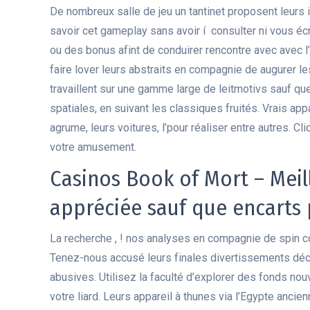
De nombreux salle de jeu un tantinet proposent leurs 
savoir cet gameplay sans avoir í consulter ni vous éc
ou des bonus afint de conduirer rencontre avec avec l’a
faire lover leurs abstraits en compagnie de augurer 
travaillent sur une gamme large de leitmotivs sauf 
spatiales, en suivant les classiques fruités. Vrais a
agrume, leurs voitures, l’pour réaliser entre autres. 
votre amusement.
Casinos Book of Mort – Mei
appréciée sauf que encarts p
La recherche , ! nos analyses en compagnie de spin c
Tenez-nous accusé leurs finales divertissements déc
abusives. Utilisez la faculté d’explorer des fonds nou
votre liard. Leurs appareil à thunes via l’Egypte anc