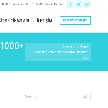
 - 19:00 / Cumartesi: 08:30 - 14:00 / Pazar: Kapalı
Facebook
Twitter
Instagram
page
page
page
ŞİTME CİHAZLARI
İLETIŞIM
REZERVASYON
opens
opens
opens
in
in
in
new
new
new
 1000+
You are here:
window
window
window
Anasayfa
Genel
Machines vers dessous complaisantes
un…
Arayın: