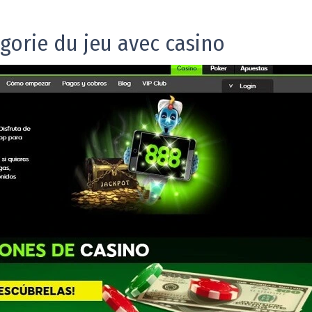
égorie du jeu avec casino