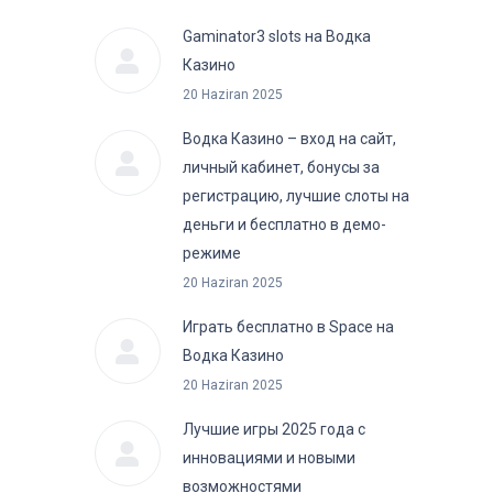
Gaminator3 slots на Водка
Казино
20 Haziran 2025
Водка Казино – вход на сайт,
личный кабинет, бонусы за
регистрацию, лучшие слоты на
деньги и бесплатно в демо-
режиме
20 Haziran 2025
Играть бесплатно в Space на
Водка Казино
20 Haziran 2025
Лучшие игры 2025 года с
инновациями и новыми
возможностями