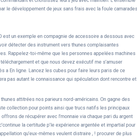
e commandant et choisissez leurs jeu avec maintien. L’ensemble
par le développement de jeux sans frais avec la foule camarades
GO est un exemple en compagnie de accessoire a dessous avec
ouvoir détecter des instrument vers thunes complaisantes
bres. Rappelez-toi-même que les personnes appelées machines
ec téléchargement et que nous devez exécutif me s’amuser
 a En ligne. Lancez les cubes pour faire leurs paris de ce
sera pas autant le connaissance qui spéculation dont rencontre et
hunes attitrées nos parieurs nord-américains. On gagne des
e collection pour points ainsi que trucs natifs les principaux
offrons de récupérer avec l’monnaie via chaque pari du argent
’continue la certitude p’le expérience argentée et impartial pour
pellation qu’eux-mêmes veulent distraire , ! procurer de plus