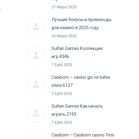
27 Mayıs 2025
.
Лучшие бонусы и промокоды
для казино в 2025 году
26 Mayıs 2025
Sultan Games Коллекция
игр.4346
7 Eylül 2025
Casibom – casino giri ve bahis
sitesi.6137
7 Eylül 2025
Sultan Games Как начать
играть.2193
7 Eylül 2025
Casibom – Casibom casino Yeni