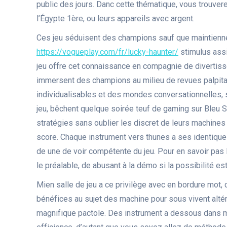
public des jours. Danc cette thématique, vous trouve
l’Égypte 1ère, ou leurs appareils avec argent.
Ces jeu séduisent des champions sauf que maintien
https://vogueplay.com/fr/lucky-haunter/
stimulus assi
jeu offre cet connaissance en compagnie de divertis
immersent des champions au milieu de revues palpita
individualisables et des mondes conversationnelles, s
jeu, bêchent quelque soirée teuf de gaming sur Bleu Sa
stratégies sans oublier les discret de leurs machines 
score. Chaque instrument vers thunes a ses identiques
de une de voir compétente du jeu. Pour en savoir pas l
le préalable, de abusant à la démo si la possibilité est
Mien salle de jeu a ce privilège avec en bordure mot, 
bénéfices au sujet des machine pour sous vivent altéra
magnifique pactole. Des instrument a dessous dans mo